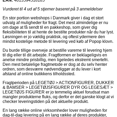
EAN:
4013594518185
Vurderet til
4
ud af 5 stjerner baseret på
3
anmeldelser
En stor portion webshops i Danmark giver i dag et stort
udvalg af muligheder for fragt. Det mest almindelige er nu
om dage at få sendt til en pakkeshop, som giver dig
fleksibiliteten til at hente de bestilte produkter når du har lyst.
Løsningen er jo vældig praktisk, og oftest ydermere den
mindst kostelige metode til levering ved køb af Popop klovn.
Du burde tillige overveje at bestille varerne til levering hjem
til dig eller til dit arbejde. Fragtformen er beklageligvis en
anelse mindre prisbillig, men ligeledes ekstremt smertefri.
Den mest betalelige fragtmetode er dog at du selv henter
ordren, som desværre nødvendiggør at du lever i kort
afstand af online butikkens tilholdssted.
Fragtperioden på LEGETØJ > ACTIONFIGURER, DUKKER
& BAMSER > LEGETØJSFIGURER DYR OG LEGESÆT >
LEGETØJS FIGURER er jo temmelig aktuel forudsat man
mangler produkterne fluks, og derfor er det ganske klogt at vi
checker leveringstiden på det aktuelle produkt.
En lang række online virksomheder lover muligheden for
dag-til-dag levering på en lang række af deres produkter,