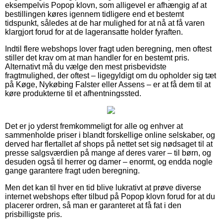
eksempelvis Popop klovn, som alligevel er afhængig af at
bestillingen køres igennem tidligere end et bestemt
tidspunkt, således at de har mulighed for at nå at få varen
klargjort forud for at de lageransatte holder fyraften.
Indtil flere webshops lover fragt uden beregning, men oftest
stiller det krav om at man handler for en bestemt pris.
Alternativt må du vælge den mest prisbevidste
fragtmulighed, der oftest – ligegyldigt om du opholder sig tæt
på Køge, Nykøbing Falster eller Assens – er at få dem til at
køre produkterne til et afhentningssted.
Det er jo yderst fremkommeligt for alle og enhver at
sammenholde priser i blandt forskellige online selskaber, og
derved har flertallet af shops på nettet set sig nødsaget til at
presse salgsværdien på mange af deres varer – til børn, og
desuden også til herrer og damer – enormt, og endda nogle
gange garantere fragt uden beregning.
Men det kan til hver en tid blive lukrativt at prøve diverse
internet webshops efter tilbud på Popop klovn forud for at du
placerer ordren, så man er garanteret at få fat i den
prisbilligste pris.