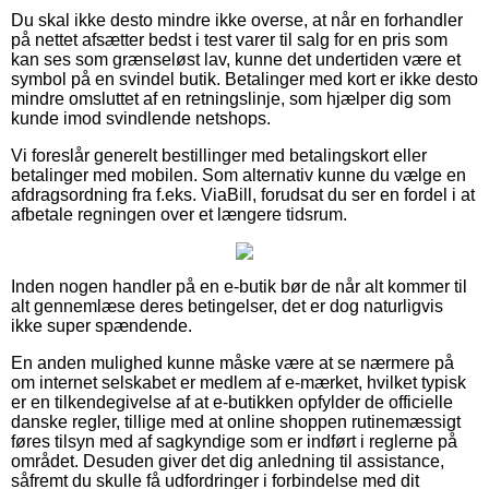
Du skal ikke desto mindre ikke overse, at når en forhandler
på nettet afsætter bedst i test varer til salg for en pris som
kan ses som grænseløst lav, kunne det undertiden være et
symbol på en svindel butik. Betalinger med kort er ikke desto
mindre omsluttet af en retningslinje, som hjælper dig som
kunde imod svindlende netshops.
Vi foreslår generelt bestillinger med betalingskort eller
betalinger med mobilen. Som alternativ kunne du vælge en
afdragsordning fra f.eks. ViaBill, forudsat du ser en fordel i at
afbetale regningen over et længere tidsrum.
Inden nogen handler på en e-butik bør de når alt kommer til
alt gennemlæse deres betingelser, det er dog naturligvis
ikke super spændende.
En anden mulighed kunne måske være at se nærmere på
om internet selskabet er medlem af e-mærket, hvilket typisk
er en tilkendegivelse af at e-butikken opfylder de officielle
danske regler, tillige med at online shoppen rutinemæssigt
føres tilsyn med af sagkyndige som er indført i reglerne på
området. Desuden giver det dig anledning til assistance,
såfremt du skulle få udfordringer i forbindelse med dit