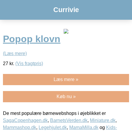
Currivie
Popop klovn
(Læs mere)
27
kr.
(Vis fragtpris)
Læs mere »
Køb nu »
De mest populære børnewebshops i øjeblikket er
SagaCopenhagen.dk
,
BarnetsVerden.dk
,
Miniature.dk
,
Mammashop.dk
,
Legehjulet.dk
,
MamaMilla.dk
og
Kids-