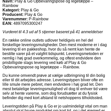
Navn:
Play & Go Opbevaringspose og legetæppe –
Rainbow
Kategori:
Play & Go
Producent:
Play & Go
Varenummer:
P-Rainbow
EAN:
4897095300247
Vurderet til
4.3
ud af 5 stjerner baseret på
41
anmeldelser
En række online outlets udlover heldigvis en hel del
forskellige leveringsmuligheder. Den mest moderne er i dag
levering til en pakkeshop, hvor du så nemt kan hente de
bestilte varer på et valgfrit tidspunkt. Leveringsmetoden er
nemlig i høj grad overkommelig, og oftest endvidere den
prisbilligste slags levering ved køb af Play & Go
Opbevaringspose og legetæppe – Rainbow.
Du kunne omvendt prøve at vælge udbringning til din bolig
eller til dit arbejdes adresse. Leveringstypen bliver ofte en
lille smule mere pebret, men endvidere i høj grad let. Den
mest betalelige leveringsmulighed vil dog til enhver tid være
selv at hente varerne, som dog forudsætter at du fysisk
befinder dig med kort afstand til netshoppens tilholdssted.
Leveringstiden på Play & Go er jo ualmindeligt vital om man
absolut skal bruge produktet om kort tid, og i det øjemed er