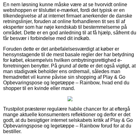
En nem løsning kunne måske være at se hvorvidt online
webshoppen er tilsluttet e-mærket, fordi det typisk er en
tilkendegivelse af at internet firmaet anerkender de danske
retningslinjer, foruden at online forhandleren tit ses til af
eksperter som har nøje kendskab til bestemmelserne på
området. Dette er en god anledning til at få hjælp, såfremt du
får besvær i forbindelse med dit indkøb.
Foruden dette er det anbefalelsesværdigt at køber er
hensynstagende til de mest basale regler der har betydning
for købet, eksempelvis hvilken ombytningsrettighed e-
forretningen benytter. På grund af dette er det også vigtigt, at
man stadigvæk beholder ens ordremail, således man
fremadrettet vil kunne påvise sin shopping af Play & Go
Opbevaringspose og legetæppe – Rainbow, hvad end du
shopper til en kvinde eller mand.
Trustpilot præsterer regulære habile chancer for at eftergå
mange aktuelle konsumenters reflektioner og derfor er det
godt, at du besigtiger internet selskabets kritik af Play & Go
Opbevaringspose og legetæppe – Rainbow forud for at du
bestiller.