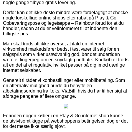
nogle gange tilbyde gratis levering.
Derfor kan det ikke desto mindre være fordelagtigt at checke
nogle forskellige online shops efter rabat på Play & Go
Opbevaringspose og legetæppe – Rainbow forud for at du
handler, sådan at du er velinformeret til at indhente den
billigste pris.
Man skal trods alt ikke overse, at ifald en internet
virksomhed markedsfører bedst i test varer til salg for en
salgspris som virker usædvanlig god, bør det undertiden
være et fingerpeg om en snydagtig netbutik. Kortkøb er trods
alt en del af et regulativ, hvilket passer på dig imod uærlige
internet selskaber.
Generelt tilråder vi kortbestillinger eller mobilbetaling. Som
en alternativ mulighed burde du benytte en
afbetalingsordning fra f.eks. ViaBill, hvis du har til hensigt at
afdrage pengene af flere omgange.
Forinden nogen køber i en Play & Go internet shop kunne
de utvivlsomt kigge på webshoppens betingelser, dog er det
for det meste ikke særlig sjovt.