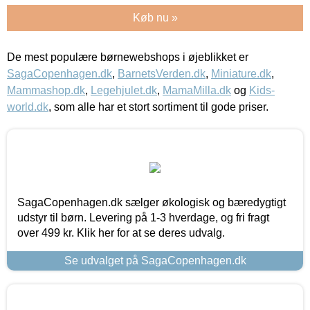
Køb nu »
De mest populære børnewebshops i øjeblikket er
SagaCopenhagen.dk
,
BarnetsVerden.dk
,
Miniature.dk
,
Mammashop.dk
,
Legehjulet.dk
,
MamaMilla.dk
og
Kids-
world.dk
, som alle har et stort sortiment til gode priser.
SagaCopenhagen.dk sælger økologisk og bæredygtigt
udstyr til børn. Levering på 1-3 hverdage, og fri fragt
over 499 kr. Klik her for at se deres udvalg.
Se udvalget på SagaCopenhagen.dk