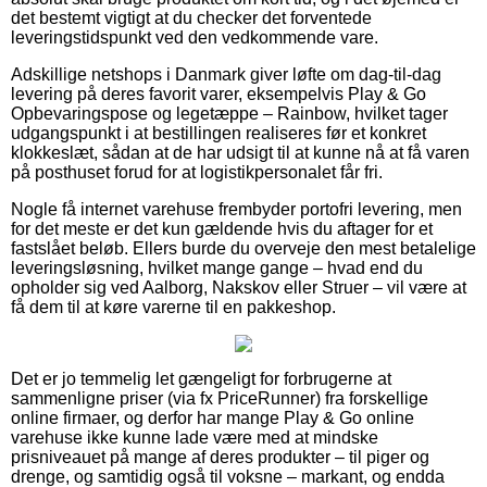
det bestemt vigtigt at du checker det forventede
leveringstidspunkt ved den vedkommende vare.
Adskillige netshops i Danmark giver løfte om dag-til-dag
levering på deres favorit varer, eksempelvis Play & Go
Opbevaringspose og legetæppe – Rainbow, hvilket tager
udgangspunkt i at bestillingen realiseres før et konkret
klokkeslæt, sådan at de har udsigt til at kunne nå at få varen
på posthuset forud for at logistikpersonalet får fri.
Nogle få internet varehuse frembyder portofri levering, men
for det meste er det kun gældende hvis du aftager for et
fastslået beløb. Ellers burde du overveje den mest betalelige
leveringsløsning, hvilket mange gange – hvad end du
opholder sig ved Aalborg, Nakskov eller Struer – vil være at
få dem til at køre varerne til en pakkeshop.
Det er jo temmelig let gængeligt for forbrugerne at
sammenligne priser (via fx PriceRunner) fra forskellige
online firmaer, og derfor har mange Play & Go online
varehuse ikke kunne lade være med at mindske
prisniveauet på mange af deres produkter – til piger og
drenge, og samtidig også til voksne – markant, og endda