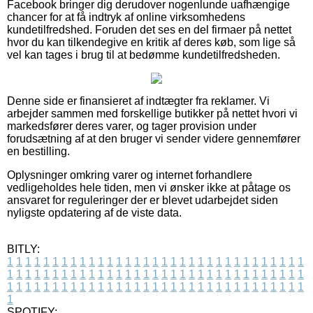
Facebook bringer dig derudover nogenlunde uafhængige
chancer for at få indtryk af online virksomhedens
kundetilfredshed. Foruden det ses en del firmaer på nettet
hvor du kan tilkendegive en kritik af deres køb, som lige så
vel kan tages i brug til at bedømme kundetilfredsheden.
Denne side er finansieret af indtægter fra reklamer. Vi
arbejder sammen med forskellige butikker på nettet hvori vi
markedsfører deres varer, og tager provision under
forudsætning af at den bruger vi sender videre gennemfører
en bestilling.
Oplysninger omkring varer og internet forhandlere
vedligeholdes hele tiden, men vi ønsker ikke at påtage os
ansvaret for reguleringer der er blevet udarbejdet siden
nyligste opdatering af de viste data.
BITLY:
1
1
1
1
1
1
1
1
1
1
1
1
1
1
1
1
1
1
1
1
1
1
1
1
1
1
1
1
1
1
1
1
1
1
1
1
1
1
1
1
1
1
1
1
1
1
1
1
1
1
1
1
1
1
1
1
1
1
1
1
1
1
1
1
1
1
1
1
1
1
1
1
1
1
1
1
1
1
1
1
1
1
1
1
1
1
1
1
1
1
1
1
1
1
1
1
1
1
1
1
SPOTIFY: