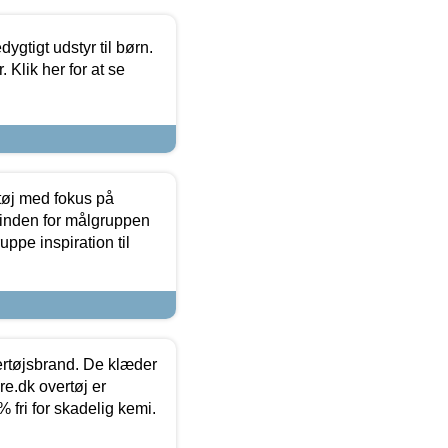
tigt udstyr til børn.
 Klik her for at se
tøj med fokus på
t inden for målgruppen
ppe inspiration til
vertøjsbrand. De klæder
ure.dk overtøj er
fri for skadelig kemi.