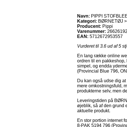
Navn:
PIPPI STOFBLEER 
Kategori:
BØRNETØJ > 
Producent:
Pippi
Varenummer:
2662619
EAN:
5712672953557
Vurderet til
3.6
ud af 5 st
En lang række online webs
ordren til en pakkeshop, 
simpel, og endda yderme
(Provincial Blue 796, O
Du kan også udse dig at få
mere omkostningsfuld, me
produkterne selv, men de
Leveringstiden på BØRNET
øjeblik, så af den grund
aktuelle produkt.
En stor portion internet
8-PAK 5194 796 (Provinci