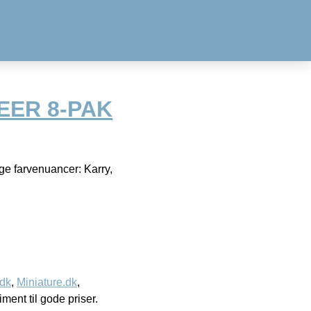
EER 8-PAK
ge farvenuancer: Karry,
.dk
,
Miniature.dk
,
timent til gode priser.