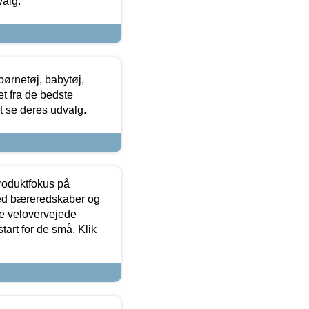
valg.
ørnetøj, babytøj,
t fra de bedste
at se deres udvalg.
produktfokus på
med bæreredskaber og
e velovervejede
tart for de små. Klik