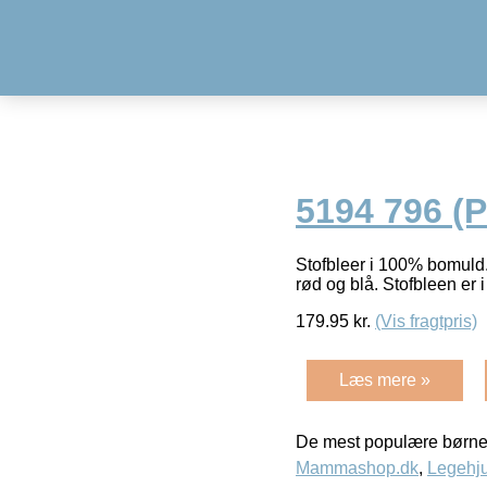
5194 796 (P
Stofbleer i 100% bomuld.
rød og blå. Stofbleen er
179.95
kr.
(Vis fragtpris)
Læs mere »
De mest populære børne
Mammashop.dk
,
Legehju