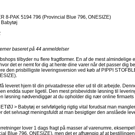
8-PAK 5194 796 (Provincial Blue 796, ONESIZE)
Babytøj
2
jerner baseret på
44
anmeldelser
hops tilbyder nu flere fragtformer. En af de mest almindelige er 
hvor det er nemt for dig at hente dine varer når det passer dig 
re den prisbilligste leveringsversion ved køb af PIPPI STOF
NESIZE).
 leveret hjem til din privatadresse eller ud til dit arbejde. Denn
n endda super ligetil. Den mest prisbevidste løsning til leverin
n løsning nødvendiggør at du opholder dig nær online firmaets 
ØJ > Babytøj er selvfølgelig rigtig vital forudsat man mangler
 er det selvsagt meningsfuldt at man besigtiger den anslåede lev
 forretninger lover 1 dags fragt på masser af varenumre, ekse
al Blue 796, ONESIZE), men det er afhængig af at bestillingen 