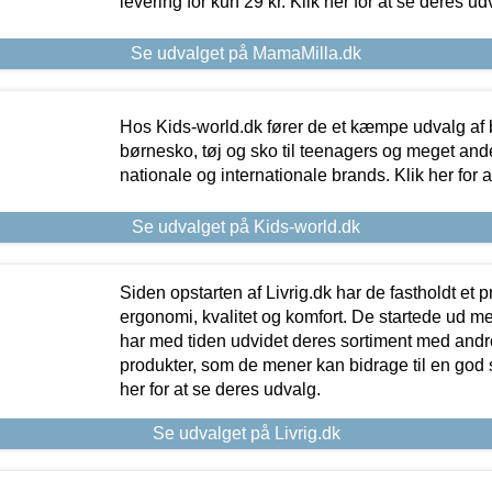
levering for kun 29 kr. Klik her for at se deres ud
Se udvalget på MamaMilla.dk
Hos Kids-world.dk fører de et kæmpe udvalg af b
børnesko, tøj og sko til teenagers og meget ande
nationale og internationale brands. Klik her for 
Se udvalget på Kids-world.dk
Siden opstarten af Livrig.dk har de fastholdt et 
ergonomi, kvalitet og komfort. De startede ud 
har med tiden udvidet deres sortiment med andr
produkter, som de mener kan bidrage til en god s
her for at se deres udvalg.
Se udvalget på Livrig.dk