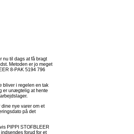
nu til dags at få bragt
bedst. Metoden er jo meget
BLEER 8-PAK 5194 796
e bliver i regelen en tak
g er unægtelig at hente
arbejdslager.
 dine nye varer om et
eringsdato på det
mpelvis PIPPI STOFBLEER
indsendes forud for et