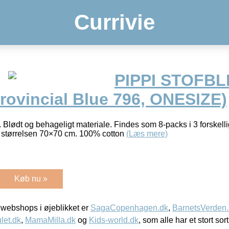
Currivie
PIPPI STOFBL
rovincial Blue 796, ONESIZE)
 Blødt og behageligt materiale. Findes som 8-packs i 3 forskelli
 i størrelsen 70×70 cm. 100% cotton
(Læs mere)
Køb nu »
webshops i øjeblikket er
SagaCopenhagen.dk
,
BarnetsVerden
let.dk
,
MamaMilla.dk
og
Kids-world.dk
, som alle har et stort sor