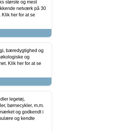
ks største og mest
ækkende netværk på 30
Klik her for at se
gi, bæredygtighed og
 økologiske og
t. Klik her for at se
ler legetøj,
r, børnecykler, m.m.
-mærket og godkendt i
opulære og kendte