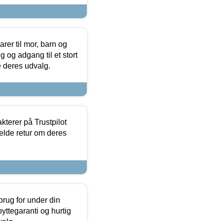
er til mor, barn og
 og adgang til et stort
se deres udvalg.
kterer på Trustpilot
elde retur om deres
brug for under din
yttegaranti og hurtig