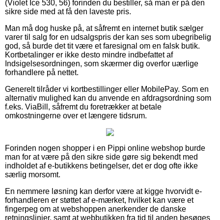
(Violet Ice 530, 56) forinden du bestiller, så man er på den
sikre side med at få den laveste pris.
Man må dog huske på, at såfremt en internet butik sælger
varer til salg for en udsalgspris der kan ses som ubegribelig
god, så burde det tit være et faresignal om en falsk butik.
Kortbetalinger er ikke desto mindre indbefattet af
Indsigelsesordningen, som skærmer dig overfor uærlige
forhandlere på nettet.
Generelt tilråder vi kortbestillinger eller MobilePay. Som en
alternativ mulighed kan du anvende en afdragsordning som
f.eks. ViaBill, såfremt du foretrækker at betale
omkostningerne over et længere tidsrum.
Forinden nogen shopper i en Pippi online webshop burde
man for at være på den sikre side gøre sig bekendt med
indholdet af e-butikkens betingelser, det er dog ofte ikke
særlig morsomt.
En nemmere løsning kan derfor være at kigge hvorvidt e-
forhandleren er støttet af e-mærket, hvilket kan være et
fingerpeg om at webshoppen anerkender de danske
retningslinjer, samt at webbutikken fra tid til anden besøges