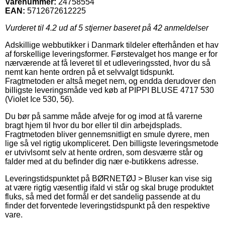
Varenummer:
24758554
EAN:
5712672612225
Vurderet til
4.2
ud af 5 stjerner baseret på
42
anmeldelser
Adskillige webbutikker i Danmark tildeler efterhånden et hav
af forskellige leveringsformer. Førstevalget hos mange er for
nærværende at få leveret til et udleveringssted, hvor du så
nemt kan hente ordren på et selvvalgt tidspunkt.
Fragtmetoden er altså meget nem, og endda derudover den
billigste leveringsmåde ved køb af PIPPI BLUSE 4717 530
(Violet Ice 530, 56).
Du bør på samme måde afveje for og imod at få varerne
bragt hjem til hvor du bor eller til din arbejdsplads.
Fragtmetoden bliver gennemsnitligt en smule dyrere, men
lige så vel rigtig ukompliceret. Den billigste leveringsmetode
er utvivlsomt selv at hente ordren, som desværre står og
falder med at du befinder dig nær e-butikkens adresse.
Leveringstidspunktet på BØRNETØJ > Bluser kan vise sig
at være rigtig væsentlig ifald vi står og skal bruge produktet
fluks, så med det formål er det sandelig passende at du
finder det forventede leveringstidspunkt på den respektive
vare.