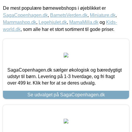
De mest populære børnewebshops i øjeblikket er
SagaCopenhagen.dk
,
BarnetsVerden.dk
,
Miniature.dk
,
Mammashop.dk
,
Legehjulet.dk
,
MamaMilla.dk
og
Kids-
world.dk
, som alle har et stort sortiment til gode priser.
SagaCopenhagen.dk sælger økologisk og bæredygtigt
udstyr til børn. Levering på 1-3 hverdage, og fri fragt
over 499 kr. Klik her for at se deres udvalg.
Se udvalget på SagaCopenhagen.dk