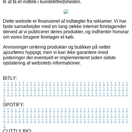
til at få et indblik i kundetilfredsheden.
Dette website er finansieret af indtægter fra reklamer. Vi har
faste samarbejder med en lang række internet foretagender
derved at vi publicerer deres produkter, og indhenter honorar
om vores brugere foretager et køb.
Anvisninger omkring produkter og butikker på nettet
ajourføres hyppigt, men vi kan ikke garantere imod
justeringer der eventuelt er implementeret siden sidste
opdatering af websitets informationer.
BITLY:
1
1
1
1
1
1
1
1
1
1
1
1
1
1
1
1
1
1
1
1
1
1
1
1
1
1
1
1
1
1
1
1
1
1
1
1
1
1
1
1
1
1
1
1
1
1
1
1
1
1
1
1
1
1
1
1
1
1
1
1
1
1
1
1
1
1
1
1
1
1
1
1
1
1
1
1
1
1
1
1
1
1
1
1
1
1
1
1
1
1
1
1
1
1
1
1
1
1
1
1
SPOTIFY:
1
1
1
1
1
1
1
1
1
1
1
1
1
1
1
1
1
1
1
1
1
1
1
1
1
1
1
1
1
1
1
1
1
1
1
1
1
1
1
1
1
1
1
1
1
1
1
1
1
1
1
1
1
1
1
1
1
1
1
1
1
1
1
1
1
1
1
1
1
1
1
1
1
1
1
1
1
1
1
1
1
1
1
1
1
1
1
1
1
1
1
1
1
1
1
1
1
1
1
1
CUTTLY BIO: