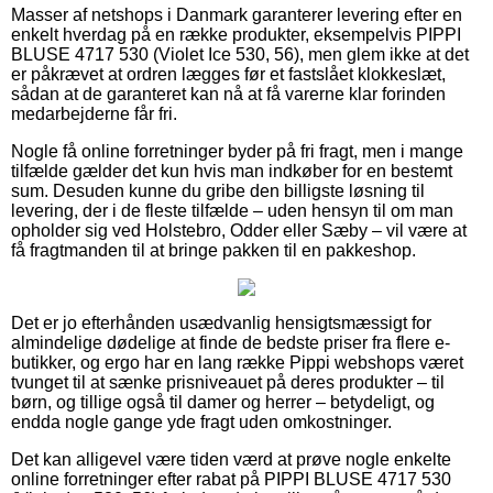
Masser af netshops i Danmark garanterer levering efter en
enkelt hverdag på en række produkter, eksempelvis PIPPI
BLUSE 4717 530 (Violet Ice 530, 56), men glem ikke at det
er påkrævet at ordren lægges før et fastslået klokkeslæt,
sådan at de garanteret kan nå at få varerne klar forinden
medarbejderne får fri.
Nogle få online forretninger byder på fri fragt, men i mange
tilfælde gælder det kun hvis man indkøber for en bestemt
sum. Desuden kunne du gribe den billigste løsning til
levering, der i de fleste tilfælde – uden hensyn til om man
opholder sig ved Holstebro, Odder eller Sæby – vil være at
få fragtmanden til at bringe pakken til en pakkeshop.
Det er jo efterhånden usædvanlig hensigtsmæssigt for
almindelige dødelige at finde de bedste priser fra flere e-
butikker, og ergo har en lang række Pippi webshops været
tvunget til at sænke prisniveauet på deres produkter – til
børn, og tillige også til damer og herrer – betydeligt, og
endda nogle gange yde fragt uden omkostninger.
Det kan alligevel være tiden værd at prøve nogle enkelte
online forretninger efter rabat på PIPPI BLUSE 4717 530