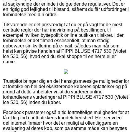
af sagkyndige der er inde i de gældende regulativer. Det er
en rigtig god lejlighed til bistand, såfremt du får udfordringer i
forbindelse med din ordre.
Tilsvarende er det prisværdigt at du er på vagt for de mest
centrale regler der har indvirkning på bestillingen, til
eksempel hvilken byttepolitik online butikken tilsikrer. I den
forbindelse er det tilmed essesentielt, at man stadig
opbevarer sin kvittering på e-mail, således man når som
helst kan påvise handlen af PIPPI BLUSE 4717 530 (Violet
Ice 530, 56), hvad end du skal shoppe til en herre eller
dame.
Trustpilot bringer dig en del hensigtsmæssige muligheder for
at fortolke en hel del eksisterende køberes opfattelser og på
grund af dette anbefaler vi, at du vurderer online
forhandlerens vurderinger af PIPPI BLUSE 4717 530 (Violet
Ice 530, 56) inden du køber.
Facebook præsterer også altid fortræffelige muligheder for at
få et kig ind i netbutikkens kundetilfredshed. Her ser vi en
del internet firmaer hvor det er muligt at offentliggøre en
evaluering af deres køb, som på samme måde kan benyttes