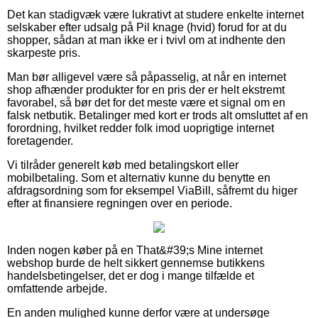
Det kan stadigvæk være lukrativt at studere enkelte internet
selskaber efter udsalg på Pil knage (hvid) forud for at du
shopper, sådan at man ikke er i tvivl om at indhente den
skarpeste pris.
Man bør alligevel være så påpasselig, at når en internet
shop afhænder produkter for en pris der er helt ekstremt
favorabel, så bør det for det meste være et signal om en
falsk netbutik. Betalinger med kort er trods alt omsluttet af en
forordning, hvilket redder folk imod uoprigtige internet
foretagender.
Vi tilråder generelt køb med betalingskort eller
mobilbetaling. Som et alternativ kunne du benytte en
afdragsordning som for eksempel ViaBill, såfremt du higer
efter at finansiere regningen over en periode.
Inden nogen køber på en That&#39;s Mine internet
webshop burde de helt sikkert gennemse butikkens
handelsbetingelser, det er dog i mange tilfælde et
omfattende arbejde.
En anden mulighed kunne derfor være at undersøge