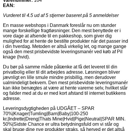
Varenummer:
104
EAN:
Vurderet til
4.5
ud af 5 stjerner baseret på
5
anmeldelser
En masse webshops i Danmark foreslår nu om stunder
mange forskellige fragtløsninger. Den mest benyttede er i
vore dage at afsende til en pakkeshop, som giver dig
mulighed for at hente de bestilte produkter når det passer ind
i din hverdag. Metoden er altså virkelig let, og mange gange
også den mest prisbevidste leveringsmanér ved køb af Pil
knage (hvid).
Du bør på samme måde påtænke at få det leveret til din
privatbolig eller til dit arbejdes adresse. Løsningen bliver
jævnligt en lille smule mindre prisbillig, men derudover
ualmindeligt bekvem. Den mest prisbevidste leveringsmanér
kan ikke benægtes at være at hente varerne selv, hvilket står
og falder med at du er med kort afstand til internet butikkens
adresse.
Leveringsdygtigheden på UDGÅET – SPAR
70%|Knager|Tumling|Barn|Baby|100-250
kr.|Indrette|Dreng|Thats Mine|Hvid|Pige|Neutral|SPAR MIN.
50%|Sidste Chance er ultra betydningsfuld om vi står og
skal bruge dine nye produkter straks, så herved er det altså