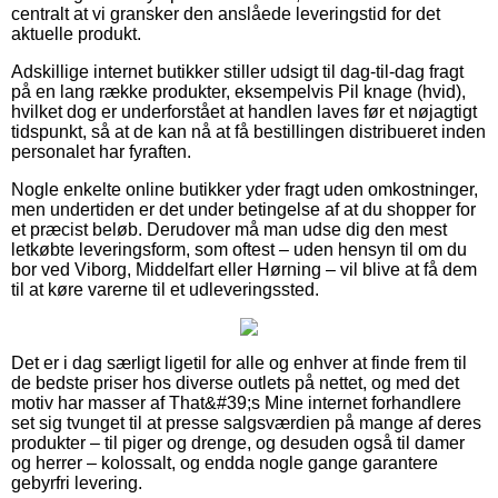
centralt at vi gransker den anslåede leveringstid for det
aktuelle produkt.
Adskillige internet butikker stiller udsigt til dag-til-dag fragt
på en lang række produkter, eksempelvis Pil knage (hvid),
hvilket dog er underforstået at handlen laves før et nøjagtigt
tidspunkt, så at de kan nå at få bestillingen distribueret inden
personalet har fyraften.
Nogle enkelte online butikker yder fragt uden omkostninger,
men undertiden er det under betingelse af at du shopper for
et præcist beløb. Derudover må man udse dig den mest
letkøbte leveringsform, som oftest – uden hensyn til om du
bor ved Viborg, Middelfart eller Hørning – vil blive at få dem
til at køre varerne til et udleveringssted.
Det er i dag særligt ligetil for alle og enhver at finde frem til
de bedste priser hos diverse outlets på nettet, og med det
motiv har masser af That&#39;s Mine internet forhandlere
set sig tvunget til at presse salgsværdien på mange af deres
produkter – til piger og drenge, og desuden også til damer
og herrer – kolossalt, og endda nogle gange garantere
gebyrfri levering.