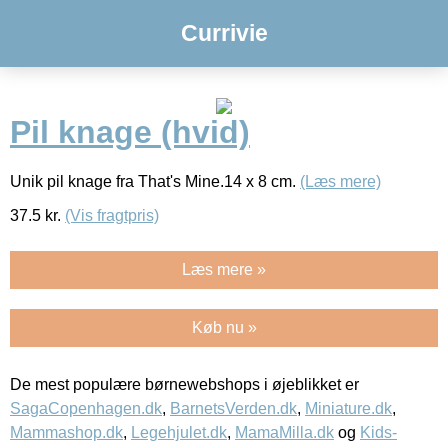
Currivie
Pil knage (hvid)
Unik pil knage fra That's Mine.14 x 8 cm.
(Læs mere)
37.5
kr.
(Vis fragtpris)
Læs mere »
Køb nu »
De mest populære børnewebshops i øjeblikket er
SagaCopenhagen.dk
,
BarnetsVerden.dk
,
Miniature.dk
,
Mammashop.dk
,
Legehjulet.dk
,
MamaMilla.dk
og
Kids-