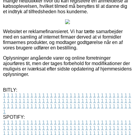
mange netbutikker hvor du kan registrere en anmeldelse af
købsoplevelsen, hvilket tilmed må benyttes til at danne dig
et indtryk af tilfredsheden hos kunderne.
Websitet er reklamefinansieret. Vi har tætte samarbejder
med en samling af internet firmaer derved at vi formidler
firmaernes produkter, og modtager godtgørelse når en af
vores brugere udfører en bestilling.
Oplysninger angående varer og online forretninger
ajourføres tit, men der tages forbehold for modifikationer der
muligvis er iværksat efter sidste opdatering af hjemmesidens
oplysninger.
BITLY:
1
1
1
1
1
1
1
1
1
1
1
1
1
1
1
1
1
1
1
1
1
1
1
1
1
1
1
1
1
1
1
1
1
1
1
1
1
1
1
1
1
1
1
1
1
1
1
1
1
1
1
1
1
1
1
1
1
1
1
1
1
1
1
1
1
1
1
1
1
1
1
1
1
1
1
1
1
1
1
1
1
1
1
1
1
1
1
1
1
1
1
1
1
1
1
1
1
1
1
1
SPOTIFY:
1
1
1
1
1
1
1
1
1
1
1
1
1
1
1
1
1
1
1
1
1
1
1
1
1
1
1
1
1
1
1
1
1
1
1
1
1
1
1
1
1
1
1
1
1
1
1
1
1
1
1
1
1
1
1
1
1
1
1
1
1
1
1
1
1
1
1
1
1
1
1
1
1
1
1
1
1
1
1
1
1
1
1
1
1
1
1
1
1
1
1
1
1
1
1
1
1
1
1