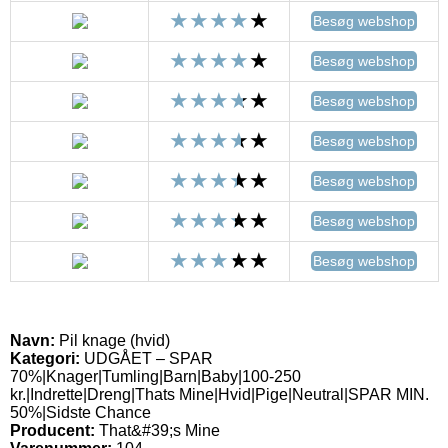
Besøg webshop
Besøg webshop
Besøg webshop
Besøg webshop
Besøg webshop
Besøg webshop
Besøg webshop
Navn:
Pil knage (hvid)
Kategori:
UDGÅET – SPAR
70%|Knager|Tumling|Barn|Baby|100-250
kr.|Indrette|Dreng|Thats Mine|Hvid|Pige|Neutral|SPAR MIN.
50%|Sidste Chance
Producent:
That&#39;s Mine