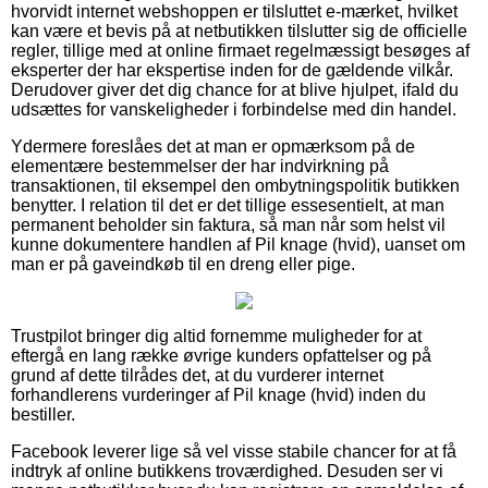
hvorvidt internet webshoppen er tilsluttet e-mærket, hvilket
kan være et bevis på at netbutikken tilslutter sig de officielle
regler, tillige med at online firmaet regelmæssigt besøges af
eksperter der har ekspertise inden for de gældende vilkår.
Derudover giver det dig chance for at blive hjulpet, ifald du
udsættes for vanskeligheder i forbindelse med din handel.
Ydermere foreslåes det at man er opmærksom på de
elementære bestemmelser der har indvirkning på
transaktionen, til eksempel den ombytningspolitik butikken
benytter. I relation til det er det tillige essesentielt, at man
permanent beholder sin faktura, så man når som helst vil
kunne dokumentere handlen af Pil knage (hvid), uanset om
man er på gaveindkøb til en dreng eller pige.
Trustpilot bringer dig altid fornemme muligheder for at
eftergå en lang række øvrige kunders opfattelser og på
grund af dette tilrådes det, at du vurderer internet
forhandlerens vurderinger af Pil knage (hvid) inden du
bestiller.
Facebook leverer lige så vel visse stabile chancer for at få
indtryk af online butikkens troværdighed. Desuden ser vi