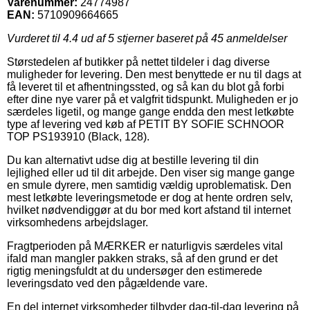
Varenummer:
24774987
EAN:
5710909664665
Vurderet til
4.4
ud af 5 stjerner baseret på
45
anmeldelser
Størstedelen af butikker på nettet tildeler i dag diverse
muligheder for levering. Den mest benyttede er nu til dags at
få leveret til et afhentningssted, og så kan du blot gå forbi
efter dine nye varer på et valgfrit tidspunkt. Muligheden er jo
særdeles ligetil, og mange gange endda den mest letkøbte
type af levering ved køb af PETIT BY SOFIE SCHNOOR
TOP PS193910 (Black, 128).
Du kan alternativt udse dig at bestille levering til din
lejlighed eller ud til dit arbejde. Den viser sig mange gange
en smule dyrere, men samtidig vældig uproblematisk. Den
mest letkøbte leveringsmetode er dog at hente ordren selv,
hvilket nødvendiggør at du bor med kort afstand til internet
virksomhedens arbejdslager.
Fragtperioden på MÆRKER er naturligvis særdeles vital
ifald man mangler pakken straks, så af den grund er det
rigtig meningsfuldt at du undersøger den estimerede
leveringsdato ved den pågældende vare.
En del internet virksomheder tilbyder dag-til-dag levering på