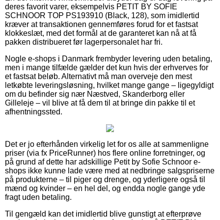
deres favorit varer, eksempelvis PETIT BY SOFIE
SCHNOOR TOP PS193910 (Black, 128), som imidlertid
kræver at transaktionen gennemføres forud for et fastsat
klokkeslæt, med det formål at de garanteret kan nå at få
pakken distribueret før lagerpersonalet har fri.
Nogle e-shops i Danmark frembyder levering uden betaling,
men i mange tilfælde gælder det kun hvis der erhverves for
et fastsat beløb. Alternativt må man overveje den mest
letkøbte leveringsløsning, hvilket mange gange – ligegyldigt
om du befinder sig nær Næstved, Skanderborg eller
Gilleleje – vil blive at få dem til at bringe din pakke til et
afhentningssted.
Det er jo efterhånden virkelig let for os alle at sammenligne
priser (via fx PriceRunner) hos flere online forretninger, og
på grund af dette har adskillige Petit by Sofie Schnoor e-
shops ikke kunne lade være med at nedbringe salgspriserne
på produkterne – til piger og drenge, og yderligere også til
mænd og kvinder – en hel del, og endda nogle gange yde
fragt uden betaling.
Til gengæld kan det imidlertid blive gunstigt at efterprøve