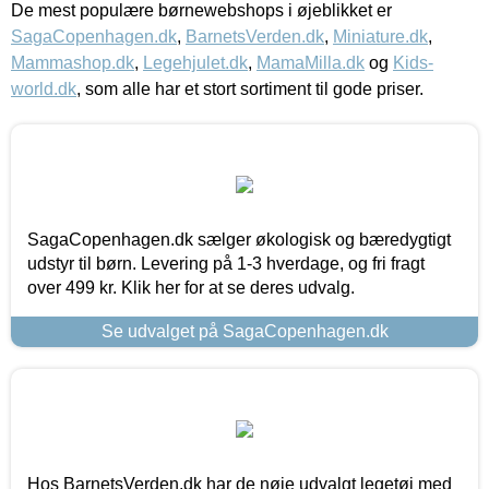
De mest populære børnewebshops i øjeblikket er
SagaCopenhagen.dk
,
BarnetsVerden.dk
,
Miniature.dk
,
Mammashop.dk
,
Legehjulet.dk
,
MamaMilla.dk
og
Kids-
world.dk
, som alle har et stort sortiment til gode priser.
SagaCopenhagen.dk sælger økologisk og bæredygtigt
udstyr til børn. Levering på 1-3 hverdage, og fri fragt
over 499 kr. Klik her for at se deres udvalg.
Se udvalget på SagaCopenhagen.dk
Hos BarnetsVerden.dk har de nøje udvalgt legetøj med