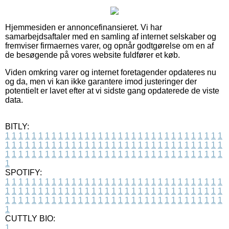
Hjemmesiden er annoncefinansieret. Vi har
samarbejdsaftaler med en samling af internet selskaber og
fremviser firmaernes varer, og opnår godtgørelse om en af
de besøgende på vores website fuldfører et køb.
Viden omkring varer og internet foretagender opdateres nu
og da, men vi kan ikke garantere imod justeringer der
potentielt er lavet efter at vi sidste gang opdaterede de viste
data.
BITLY:
1
1
1
1
1
1
1
1
1
1
1
1
1
1
1
1
1
1
1
1
1
1
1
1
1
1
1
1
1
1
1
1
1
1
1
1
1
1
1
1
1
1
1
1
1
1
1
1
1
1
1
1
1
1
1
1
1
1
1
1
1
1
1
1
1
1
1
1
1
1
1
1
1
1
1
1
1
1
1
1
1
1
1
1
1
1
1
1
1
1
1
1
1
1
1
1
1
1
1
1
SPOTIFY:
1
1
1
1
1
1
1
1
1
1
1
1
1
1
1
1
1
1
1
1
1
1
1
1
1
1
1
1
1
1
1
1
1
1
1
1
1
1
1
1
1
1
1
1
1
1
1
1
1
1
1
1
1
1
1
1
1
1
1
1
1
1
1
1
1
1
1
1
1
1
1
1
1
1
1
1
1
1
1
1
1
1
1
1
1
1
1
1
1
1
1
1
1
1
1
1
1
1
1
1
CUTTLY BIO:
1