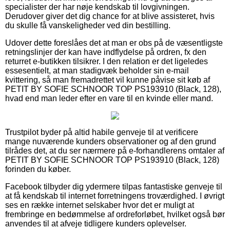
specialister der har nøje kendskab til lovgivningen.
Derudover giver det dig chance for at blive assisteret, hvis
du skulle få vanskeligheder ved din bestilling.
Udover dette foreslåes det at man er obs på de væsentligste
retningslinjer der kan have indflydelse på ordren, fx den
returret e-butikken tilsikrer. I den relation er det ligeledes
essesentielt, at man stadigvæk beholder sin e-mail
kvittering, så man fremadrettet vil kunne påvise sit køb af
PETIT BY SOFIE SCHNOOR TOP PS193910 (Black, 128),
hvad end man leder efter en vare til en kvinde eller mand.
Trustpilot byder på altid habile genveje til at verificere
mange nuværende kunders observationer og af den grund
tilrådes det, at du ser nærmere på e-forhandlerens omtaler af
PETIT BY SOFIE SCHNOOR TOP PS193910 (Black, 128)
forinden du køber.
Facebook tilbyder dig ydermere tilpas fantastiske genveje til
at få kendskab til internet forretningens troværdighed. I øvrigt
ses en række internet selskaber hvor det er muligt at
frembringe en bedømmelse af ordreforløbet, hvilket også bør
anvendes til at afveje tidligere kunders oplevelser.