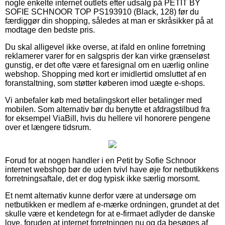
nogle enkelte internet outlets efter udsalg på PETIT BY
SOFIE SCHNOOR TOP PS193910 (Black, 128) før du
færdiggør din shopping, således at man er skråsikker på at
modtage den bedste pris.
Du skal alligevel ikke overse, at ifald en online forretning
reklamerer varer for en salgspris der kan virke grænseløst
gunstig, er det ofte være et faresignal om en uærlig online
webshop. Shopping med kort er imidlertid omsluttet af en
foranstaltning, som støtter køberen imod uægte e-shops.
Vi anbefaler køb med betalingskort eller betalinger med
mobilen. Som alternativ bør du benytte et afdragstilbud fra
for eksempel ViaBill, hvis du hellere vil honorere pengene
over et længere tidsrum.
Forud for at nogen handler i en Petit by Sofie Schnoor
internet webshop bør de uden tvivl have øje for netbutikkens
forretningsaftale, det er dog typisk ikke særlig morsomt.
Et nemt alternativ kunne derfor være at undersøge om
netbutikken er medlem af e-mærke ordningen, grundet at det
skulle være et kendetegn for at e-firmaet adlyder de danske
love, foruden at internet forretningen nu og da besøges af