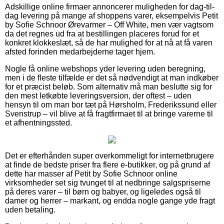
Adskillige online firmaer annoncerer muligheden for dag-til-
dag levering på mange af shoppens varer, eksempelvis Petit
by Sofie Schnoor Ørevarmer – Off White, men vær vagtsom
da det regnes ud fra at bestillingen placeres forud for et
konkret klokkeslæt, så de har mulighed for at nå at få varen
afsted forinden medarbejderne tager hjem.
Nogle få online webshops yder levering uden beregning,
men i de fleste tilfælde er det så nødvendigt at man indkøber
for et præcist beløb. Som alternativ må man beslutte sig for
den mest letkøbte leveringsversion, der oftest – uden
hensyn til om man bor tæt på Hørsholm, Frederikssund eller
Svenstrup – vil blive at få fragtfirmaet til at bringe varerne til
et afhentningssted.
Det er efterhånden super overkommeligt for internetbrugere
at finde de bedste priser fra flere e-butikker, og på grund af
dette har masser af Petit by Sofie Schnoor online
virksomheder set sig tvunget til at nedbringe salgspriserne
på deres varer – til børn og babyer, og ligeledes også til
damer og herrer – markant, og endda nogle gange yde fragt
uden betaling.