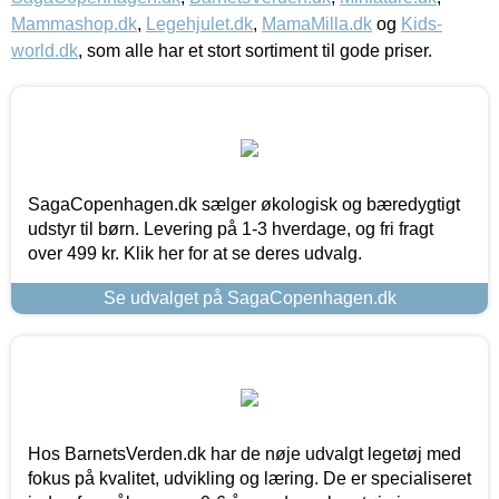
Mammashop.dk
,
Legehjulet.dk
,
MamaMilla.dk
og
Kids-
world.dk
, som alle har et stort sortiment til gode priser.
SagaCopenhagen.dk sælger økologisk og bæredygtigt
udstyr til børn. Levering på 1-3 hverdage, og fri fragt
over 499 kr. Klik her for at se deres udvalg.
Se udvalget på SagaCopenhagen.dk
Hos BarnetsVerden.dk har de nøje udvalgt legetøj med
fokus på kvalitet, udvikling og læring. De er specialiseret