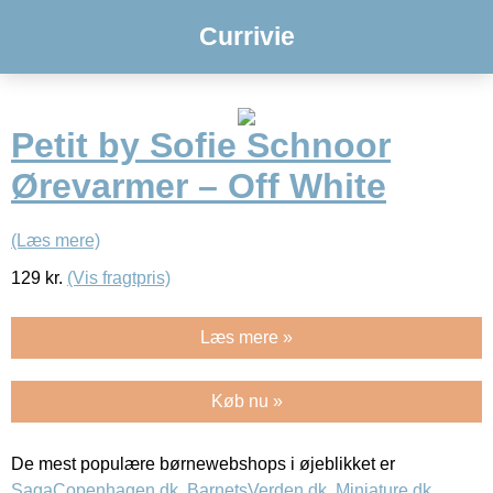
Currivie
Petit by Sofie Schnoor
Ørevarmer – Off White
(Læs mere)
129
kr.
(Vis fragtpris)
Læs mere »
Køb nu »
De mest populære børnewebshops i øjeblikket er
SagaCopenhagen.dk
,
BarnetsVerden.dk
,
Miniature.dk
,