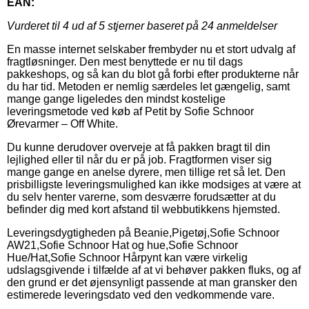
EAN:
Vurderet til
4
ud af 5 stjerner baseret på
24
anmeldelser
En masse internet selskaber frembyder nu et stort udvalg af
fragtløsninger. Den mest benyttede er nu til dags
pakkeshops, og så kan du blot gå forbi efter produkterne når
du har tid. Metoden er nemlig særdeles let gængelig, samt
mange gange ligeledes den mindst kostelige
leveringsmetode ved køb af Petit by Sofie Schnoor
Ørevarmer – Off White.
Du kunne derudover overveje at få pakken bragt til din
lejlighed eller til når du er på job. Fragtformen viser sig
mange gange en anelse dyrere, men tillige ret så let. Den
prisbilligste leveringsmulighed kan ikke modsiges at være at
du selv henter varerne, som desværre forudsætter at du
befinder dig med kort afstand til webbutikkens hjemsted.
Leveringsdygtigheden på Beanie,Pigetøj,Sofie Schnoor
AW21,Sofie Schnoor Hat og hue,Sofie Schnoor
Hue/Hat,Sofie Schnoor Hårpynt kan være virkelig
udslagsgivende i tilfælde af at vi behøver pakken fluks, og af
den grund er det øjensynligt passende at man gransker den
estimerede leveringsdato ved den vedkommende vare.