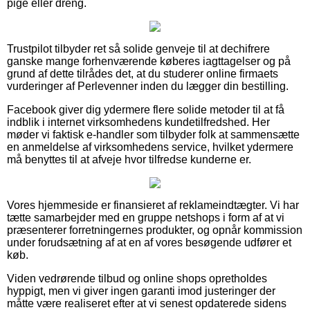
pige eller dreng.
Trustpilot tilbyder ret så solide genveje til at dechifrere
ganske mange forhenværende køberes iagttagelser og på
grund af dette tilrådes det, at du studerer online firmaets
vurderinger af Perlevenner inden du lægger din bestilling.
Facebook giver dig ydermere flere solide metoder til at få
indblik i internet virksomhedens kundetilfredshed. Her
møder vi faktisk e-handler som tilbyder folk at sammensætte
en anmeldelse af virksomhedens service, hvilket ydermere
må benyttes til at afveje hvor tilfredse kunderne er.
Vores hjemmeside er finansieret af reklameindtægter. Vi har
tætte samarbejder med en gruppe netshops i form af at vi
præsenterer forretningernes produkter, og opnår kommission
under forudsætning af at en af vores besøgende udfører et
køb.
Viden vedrørende tilbud og online shops opretholdes
hyppigt, men vi giver ingen garanti imod justeringer der
måtte være realiseret efter at vi senest opdaterede sidens