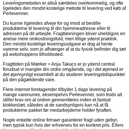
Leveringsmetoden er altså særdeles overkommelig, og ofte
ligeledes den mindst kostelige metode til levering ved køb af
Perlevenner.
Du kunne ligeledes afveje for og imod at bestille
produkterne til levering til din hjemmeadresse eller til
adressen på dit arbejde. Fragtløsningen bliver uheldigvis en
anelse mere omkostningsfuld, men tillige yderst praktisk.
Den mindst kostelige leveringsudgave er dog at hente
varerne selv, som jo afhænger af at du fysisk befinder dig tæt
på webshoppens tilholdssted.
Fragttiden på Mærker > Anja Takacs er jo yderst central
forudsat vi mangler din ordre omgående, og i det øjemed er
det øjensynligt essentielt at du studerer leveringstidspunktet
på den pågældende vare.
Flere internet foretagender tilbyder 1 dags levering på
mange varenumre, eksempelvis Perlevenner, som trods alt
stiller krav om at ordren gennemføres inden et fastsat
klokkeslæt, således at de sandsynligvis kan nå at få
produkterne pakket før medarbejderne holder fyraften.
Nogle enkelte online firmaer garanterer fragt uden gebyr,
men typisk kun hvis der erhverves for en konkret pris. Ellers