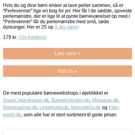
Hvis du og dine børn elsker at lave perler sammen, så er
“Perlevenner” lige en bog for jer. Her får I de sødste, sjoveste
perlemønstre, der er lige til at pynte børneværelset op med.I
“Perlevenner” får du perlemønstre med små, søde
dyreunger. Her er 25 op
(Læs mere)
179
kr.
(Vis fragtpris)
Læs mere »
Køb nu »
De mest populære børnewebshops i øjeblikket er
SagaCopenhagen.dk
,
BarnetsVerden.dk
,
Miniature.dk
,
Mammashop.dk
,
Legehjulet.dk
,
MamaMilla.dk
og
Kids-
world.dk
, som alle har et stort sortiment til gode priser.