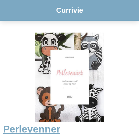
Currivie
Perlevenner