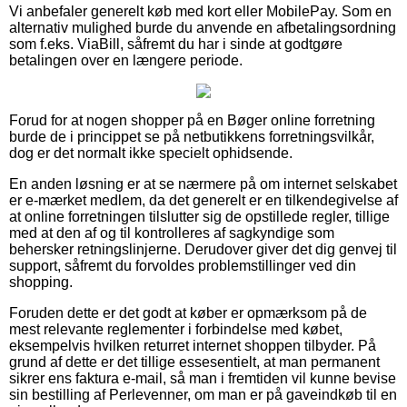
Vi anbefaler generelt køb med kort eller MobilePay. Som en
alternativ mulighed burde du anvende en afbetalingsordning
som f.eks. ViaBill, såfremt du har i sinde at godtgøre
betalingen over en længere periode.
Forud for at nogen shopper på en Bøger online forretning
burde de i princippet se på netbutikkens forretningsvilkår,
dog er det normalt ikke specielt ophidsende.
En anden løsning er at se nærmere på om internet selskabet
er e-mærket medlem, da det generelt er en tilkendegivelse af
at online forretningen tilslutter sig de opstillede regler, tillige
med at den af og til kontrolleres af sagkyndige som
behersker retningslinjerne. Derudover giver det dig genvej til
support, såfremt du forvoldes problemstillinger ved din
shopping.
Foruden dette er det godt at køber er opmærksom på de
mest relevante reglementer i forbindelse med købet,
eksempelvis hvilken returret internet shoppen tilbyder. På
grund af dette er det tillige essesentielt, at man permanent
sikrer ens faktura e-mail, så man i fremtiden vil kunne bevise
sin bestilling af Perlevenner, om man er på gaveindkøb til en