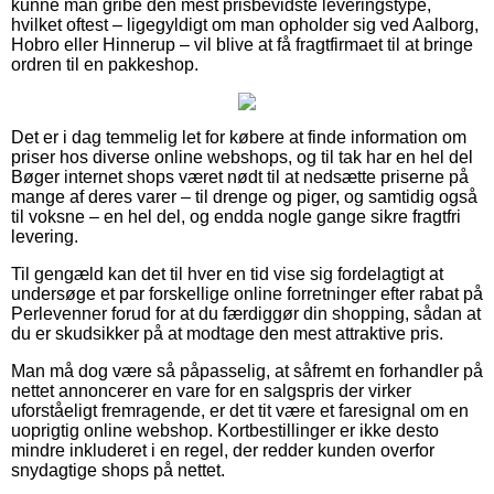
kunne man gribe den mest prisbevidste leveringstype,
hvilket oftest – ligegyldigt om man opholder sig ved Aalborg,
Hobro eller Hinnerup – vil blive at få fragtfirmaet til at bringe
ordren til en pakkeshop.
Det er i dag temmelig let for købere at finde information om
priser hos diverse online webshops, og til tak har en hel del
Bøger internet shops været nødt til at nedsætte priserne på
mange af deres varer – til drenge og piger, og samtidig også
til voksne – en hel del, og endda nogle gange sikre fragtfri
levering.
Til gengæld kan det til hver en tid vise sig fordelagtigt at
undersøge et par forskellige online forretninger efter rabat på
Perlevenner forud for at du færdiggør din shopping, sådan at
du er skudsikker på at modtage den mest attraktive pris.
Man må dog være så påpasselig, at såfremt en forhandler på
nettet annoncerer en vare for en salgspris der virker
uforståeligt fremragende, er det tit være et faresignal om en
uoprigtig online webshop. Kortbestillinger er ikke desto
mindre inkluderet i en regel, der redder kunden overfor
snydagtige shops på nettet.