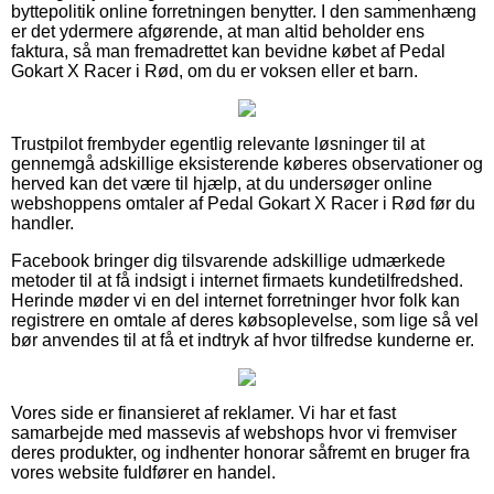
byttepolitik online forretningen benytter. I den sammenhæng
er det ydermere afgørende, at man altid beholder ens
faktura, så man fremadrettet kan bevidne købet af Pedal
Gokart X Racer i Rød, om du er voksen eller et barn.
Trustpilot frembyder egentlig relevante løsninger til at
gennemgå adskillige eksisterende køberes observationer og
herved kan det være til hjælp, at du undersøger online
webshoppens omtaler af Pedal Gokart X Racer i Rød før du
handler.
Facebook bringer dig tilsvarende adskillige udmærkede
metoder til at få indsigt i internet firmaets kundetilfredshed.
Herinde møder vi en del internet forretninger hvor folk kan
registrere en omtale af deres købsoplevelse, som lige så vel
bør anvendes til at få et indtryk af hvor tilfredse kunderne er.
Vores side er finansieret af reklamer. Vi har et fast
samarbejde med massevis af webshops hvor vi fremviser
deres produkter, og indhenter honorar såfremt en bruger fra
vores website fuldfører en handel.