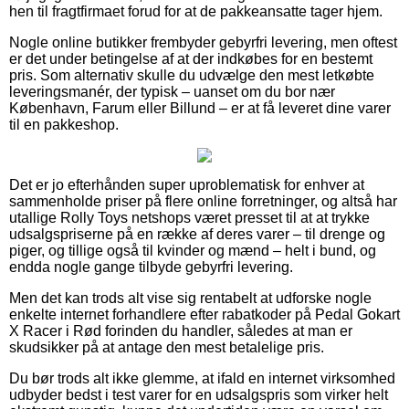
hen til fragtfirmaet forud for at de pakkeansatte tager hjem.
Nogle online butikker frembyder gebyrfri levering, men oftest
er det under betingelse af at der indkøbes for en bestemt
pris. Som alternativ skulle du udvælge den mest letkøbte
leveringsmanér, der typisk – uanset om du bor nær
København, Farum eller Billund – er at få leveret dine varer
til en pakkeshop.
Det er jo efterhånden super uproblematisk for enhver at
sammenholde priser på flere online forretninger, og altså har
utallige Rolly Toys netshops været presset til at at trykke
udsalgspriserne på en række af deres varer – til drenge og
piger, og tillige også til kvinder og mænd – helt i bund, og
endda nogle gange tilbyde gebyrfri levering.
Men det kan trods alt vise sig rentabelt at udforske nogle
enkelte internet forhandlere efter rabatkoder på Pedal Gokart
X Racer i Rød forinden du handler, således at man er
skudsikker på at antage den mest betalelige pris.
Du bør trods alt ikke glemme, at ifald en internet virksomhed
udbyder bedst i test varer for en udsalgspris som virker helt