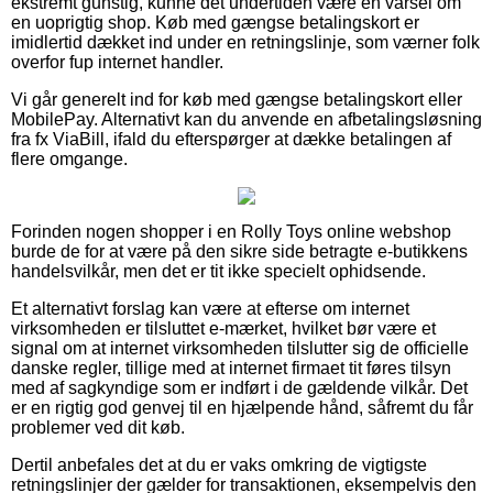
ekstremt gunstig, kunne det undertiden være en varsel om
en uoprigtig shop. Køb med gængse betalingskort er
imidlertid dækket ind under en retningslinje, som værner folk
overfor fup internet handler.
Vi går generelt ind for køb med gængse betalingskort eller
MobilePay. Alternativt kan du anvende en afbetalingsløsning
fra fx ViaBill, ifald du efterspørger at dække betalingen af
flere omgange.
Forinden nogen shopper i en Rolly Toys online webshop
burde de for at være på den sikre side betragte e-butikkens
handelsvilkår, men det er tit ikke specielt ophidsende.
Et alternativt forslag kan være at efterse om internet
virksomheden er tilsluttet e-mærket, hvilket bør være et
signal om at internet virksomheden tilslutter sig de officielle
danske regler, tillige med at internet firmaet tit føres tilsyn
med af sagkyndige som er indført i de gældende vilkår. Det
er en rigtig god genvej til en hjælpende hånd, såfremt du får
problemer ved dit køb.
Dertil anbefales det at du er vaks omkring de vigtigste
retningslinjer der gælder for transaktionen, eksempelvis den