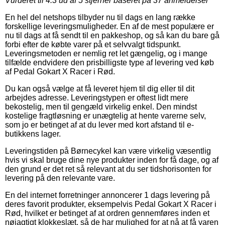
Vurderet til
4.3
ud af 5 stjerner baseret på
37
anmeldelser
En hel del netshops tilbyder nu til dags en lang række
forskellige leveringsmuligheder. En af de mest populære er
nu til dags at få sendt til en pakkeshop, og så kan du bare gå
forbi efter de købte varer på et selvvalgt tidspunkt.
Leveringsmetoden er nemlig ret let gængelig, og i mange
tilfælde endvidere den prisbilligste type af levering ved køb
af Pedal Gokart X Racer i Rød.
Du kan også vælge at få leveret hjem til dig eller til dit
arbejdes adresse. Leveringstypen er oftest lidt mere
bekostelig, men til gengæld virkelig enkel. Den mindst
kostelige fragtløsning er unægtelig at hente varerne selv,
som jo er betinget af at du lever med kort afstand til e-
butikkens lager.
Leveringstiden på Børnecykel kan være virkelig væsentlig
hvis vi skal bruge dine nye produkter inden for få dage, og af
den grund er det ret så relevant at du ser tidshorisonten for
levering på den relevante vare.
En del internet forretninger annoncerer 1 dags levering på
deres favorit produkter, eksempelvis Pedal Gokart X Racer i
Rød, hvilket er betinget af at ordren gennemføres inden et
nøjagtigt klokkeslæt, så de har mulighed for at nå at få varen