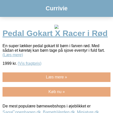
Currivie
Pedal Gokart X Racer i Rød
En super lækker pedal gokart til børn i farven rød. Med
sådan et køretøj kan børn tage på sjove eventyr i fuld fart.
(Læs mere)
1999
kr.
(Vis fragtpris)
Læs mere »
Køb nu »
De mest populære børnewebshops i øjeblikket er
SagaCopenhagen.dk
,
BarnetsVerden.dk
,
Miniature.dk
,