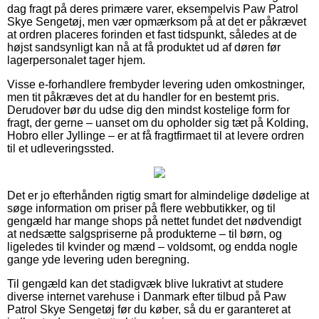
dag fragt på deres primære varer, eksempelvis Paw Patrol
Skye Sengetøj, men vær opmærksom på at det er påkrævet
at ordren placeres forinden et fast tidspunkt, således at de
højst sandsynligt kan nå at få produktet ud af døren før
lagerpersonalet tager hjem.
Visse e-forhandlere frembyder levering uden omkostninger,
men tit påkræves det at du handler for en bestemt pris.
Derudover bør du udse dig den mindst kostelige form for
fragt, der gerne – uanset om du opholder sig tæt på Kolding,
Hobro eller Jyllinge – er at få fragtfirmaet til at levere ordren
til et udleveringssted.
Det er jo efterhånden rigtig smart for almindelige dødelige at
søge information om priser på flere webbutikker, og til
gengæld har mange shops på nettet fundet det nødvendigt
at nedsætte salgspriserne på produkterne – til børn, og
ligeledes til kvinder og mænd – voldsomt, og endda nogle
gange yde levering uden beregning.
Til gengæld kan det stadigvæk blive lukrativt at studere
diverse internet varehuse i Danmark efter tilbud på Paw
Patrol Skye Sengetøj før du køber, så du er garanteret at