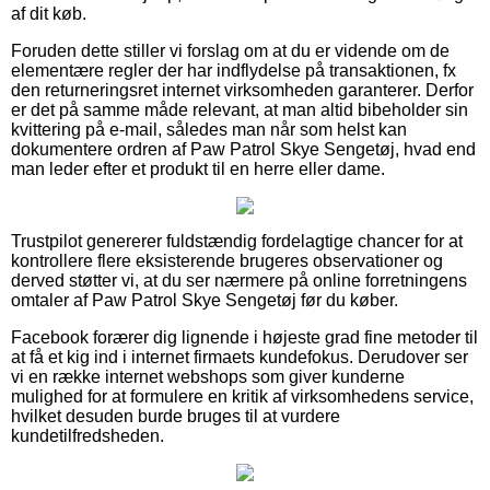
af dit køb.
Foruden dette stiller vi forslag om at du er vidende om de
elementære regler der har indflydelse på transaktionen, fx
den returneringsret internet virksomheden garanterer. Derfor
er det på samme måde relevant, at man altid bibeholder sin
kvittering på e-mail, således man når som helst kan
dokumentere ordren af Paw Patrol Skye Sengetøj, hvad end
man leder efter et produkt til en herre eller dame.
Trustpilot genererer fuldstændig fordelagtige chancer for at
kontrollere flere eksisterende brugeres observationer og
derved støtter vi, at du ser nærmere på online forretningens
omtaler af Paw Patrol Skye Sengetøj før du køber.
Facebook forærer dig lignende i højeste grad fine metoder til
at få et kig ind i internet firmaets kundefokus. Derudover ser
vi en række internet webshops som giver kunderne
mulighed for at formulere en kritik af virksomhedens service,
hvilket desuden burde bruges til at vurdere
kundetilfredsheden.