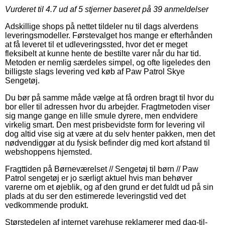
Vurderet til
4.7
ud af 5 stjerner baseret på
39
anmeldelser
Adskillige shops på nettet tildeler nu til dags alverdens
leveringsmodeller. Førstevalget hos mange er efterhånden
at få leveret til et udleveringssted, hvor det er meget
fleksibelt at kunne hente de bestilte varer når du har tid.
Metoden er nemlig særdeles simpel, og ofte ligeledes den
billigste slags levering ved køb af Paw Patrol Skye
Sengetøj.
Du bør på samme måde vælge at få ordren bragt til hvor du
bor eller til adressen hvor du arbejder. Fragtmetoden viser
sig mange gange en lille smule dyrere, men endvidere
virkelig smart. Den mest prisbevidste form for levering vil
dog altid vise sig at være at du selv henter pakken, men det
nødvendiggør at du fysisk befinder dig med kort afstand til
webshoppens hjemsted.
Fragttiden på Børneværelset // Sengetøj til børn // Paw
Patrol sengetøj er jo særligt aktuel hvis man behøver
varerne om et øjeblik, og af den grund er det fuldt ud på sin
plads at du ser den estimerede leveringstid ved det
vedkommende produkt.
Størstedelen af internet varehuse reklamerer med dag-til-