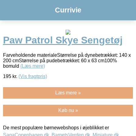
Currivie
Paw Patrol Skye Sengetøj
Farveholdende materialeStørrelse på dynebetrækket: 140 x
200 cmStørrelse på pudebetrækket: 60 x 63 cm100%
bomuld
(Læs mere)
195
kr.
(Vis fragtpris)
Læs mere »
Køb nu »
De mest populære børnewebshops i øjeblikket er
SagaCopenhagen.dk
,
BarnetsVerden.dk
,
Miniature.dk
,