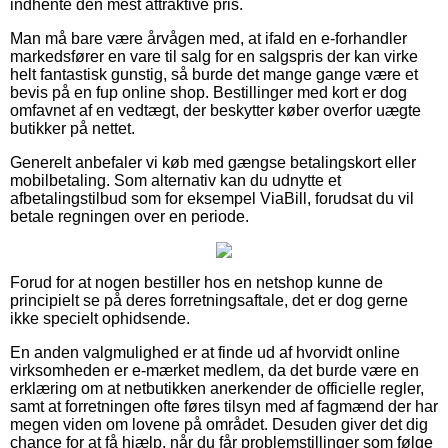
indhente den mest attraktive pris.
Man må bare være årvågen med, at ifald en e-forhandler
markedsfører en vare til salg for en salgspris der kan virke
helt fantastisk gunstig, så burde det mange gange være et
bevis på en fup online shop. Bestillinger med kort er dog
omfavnet af en vedtægt, der beskytter køber overfor uægte
butikker på nettet.
Generelt anbefaler vi køb med gængse betalingskort eller
mobilbetaling. Som alternativ kan du udnytte et
afbetalingstilbud som for eksempel ViaBill, forudsat du vil
betale regningen over en periode.
Forud for at nogen bestiller hos en netshop kunne de
principielt se på deres forretningsaftale, det er dog gerne
ikke specielt ophidsende.
En anden valgmulighed er at finde ud af hvorvidt online
virksomheden er e-mærket medlem, da det burde være en
erklæring om at netbutikken anerkender de officielle regler,
samt at forretningen ofte føres tilsyn med af fagmænd der har
megen viden om lovene på området. Desuden giver det dig
chance for at få hjælp, når du får problemstillinger som følge