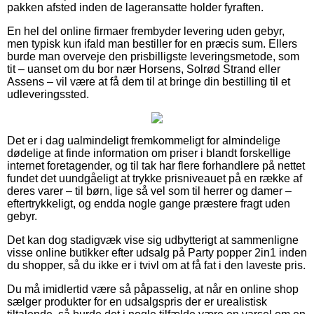
pakken afsted inden de lageransatte holder fyraften.
En hel del online firmaer frembyder levering uden gebyr,
men typisk kun ifald man bestiller for en præcis sum. Ellers
burde man overveje den prisbilligste leveringsmetode, som
tit – uanset om du bor nær Horsens, Solrød Strand eller
Assens – vil være at få dem til at bringe din bestilling til et
udleveringssted.
Det er i dag ualmindeligt fremkommeligt for almindelige
dødelige at finde information om priser i blandt forskellige
internet foretagender, og til tak har flere forhandlere på nettet
fundet det uundgåeligt at trykke prisniveauet på en række af
deres varer – til børn, lige så vel som til herrer og damer –
eftertrykkeligt, og endda nogle gange præstere fragt uden
gebyr.
Det kan dog stadigvæk vise sig udbytterigt at sammenligne
visse online butikker efter udsalg på Party popper 2in1 inden
du shopper, så du ikke er i tvivl om at få fat i den laveste pris.
Du må imidlertid være så påpasselig, at når en online shop
sælger produkter for en udsalgspris der er urealistisk