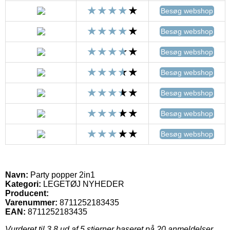
Besøg webshop
Besøg webshop
Besøg webshop
Besøg webshop
Besøg webshop
Besøg webshop
Besøg webshop
Navn:
Party popper 2in1
Kategori:
LEGETØJ NYHEDER
Producent:
Varenummer:
8711252183435
EAN:
8711252183435
Vurderet til
3.8
ud af 5 stjerner baseret på
20
anmeldelser