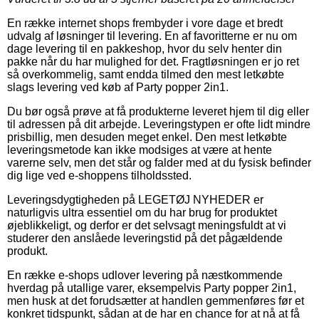
En række internet shops frembyder i vore dage et bredt
udvalg af løsninger til levering. En af favoritterne er nu om
dage levering til en pakkeshop, hvor du selv henter din
pakke når du har mulighed for det. Fragtløsningen er jo ret
så overkommelig, samt endda tilmed den mest letkøbte
slags levering ved køb af Party popper 2in1.
Du bør også prøve at få produkterne leveret hjem til dig eller
til adressen på dit arbejde. Leveringstypen er ofte lidt mindre
prisbillig, men desuden meget enkel. Den mest letkøbte
leveringsmetode kan ikke modsiges at være at hente
varerne selv, men det står og falder med at du fysisk befinder
dig lige ved e-shoppens tilholdssted.
Leveringsdygtigheden på LEGETØJ NYHEDER er
naturligvis ultra essentiel om du har brug for produktet
øjeblikkeligt, og derfor er det selvsagt meningsfuldt at vi
studerer den anslåede leveringstid på det pågældende
produkt.
En række e-shops udlover levering på næstkommende
hverdag på utallige varer, eksempelvis Party popper 2in1,
men husk at det forudsætter at handlen gemmenføres før et
konkret tidspunkt, sådan at de har en chance for at nå at få