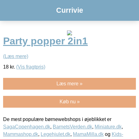
Currivie
Party popper 2in1
(Læs mere)
18
kr.
(Vis fragtpris)
Læs mere »
Køb nu »
De mest populære børnewebshops i øjeblikket er
SagaCopenhagen.dk
,
BarnetsVerden.dk
,
Miniature.dk
,
Mammashop.dk
,
Legehjulet.dk
,
MamaMilla.dk
og
Kids-