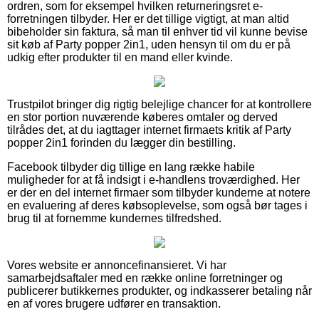
ordren, som for eksempel hvilken returneringsret e-
forretningen tilbyder. Her er det tillige vigtigt, at man altid
bibeholder sin faktura, så man til enhver tid vil kunne bevise
sit køb af Party popper 2in1, uden hensyn til om du er på
udkig efter produkter til en mand eller kvinde.
Trustpilot bringer dig rigtig belejlige chancer for at kontrollere
en stor portion nuværende køberes omtaler og derved
tilrådes det, at du iagttager internet firmaets kritik af Party
popper 2in1 forinden du lægger din bestilling.
Facebook tilbyder dig tillige en lang række habile
muligheder for at få indsigt i e-handlens troværdighed. Her
er der en del internet firmaer som tilbyder kunderne at notere
en evaluering af deres købsoplevelse, som også bør tages i
brug til at fornemme kundernes tilfredshed.
Vores website er annoncefinansieret. Vi har
samarbejdsaftaler med en række online forretninger og
publicerer butikkernes produkter, og indkasserer betaling når
en af vores brugere udfører en transaktion.