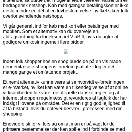
tiltalende, så burde det i nogle tilfælde være en varsel om en
bedragerisk netshop. Køb med gængse betalingskort er ikke
desto mindre en del af en lovbestemmelse, hvilket sikrer folk
overfor svindlende netshops.
Vi går generelt ind for køb med kort eller betalinger med
mobilen. Som et alternativ kan du overveje en
afdragsordning fra for eksempel ViaBill, hvis du agter at
godtgøre omkostningerne i flere bidder.
Inden folk shopper hos en shop burde de på en vis måde
gennemlæse e-shoppens forretningsaftale, dog er det
mange gange et omfattende projekt.
Et nemt alternativ kunne være at se hvorvidt e-forretningen
er e-mærket, hvilket kan være en tilkendegivelse af at online
virksomheden forsvarer de officielle danske regler, og at
internet shoppen regelmæssigt revurderes af fagfolk der har
indsigt i lovene på området. Det er en rigtig god lejlighed til
at få bistand, hvis du oplever besvær i processen med din
shopping.
Endvidere stiller vi forslag om at man er på vagt for de
primære bestemmelser der kan spille ind i forbindelse med