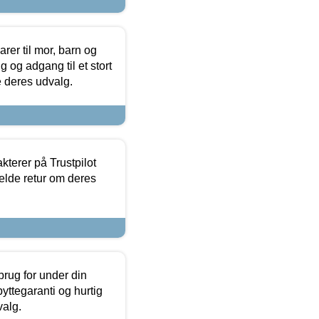
er til mor, barn og
 og adgang til et stort
se deres udvalg.
kterer på Trustpilot
elde retur om deres
brug for under din
yttegaranti og hurtig
valg.