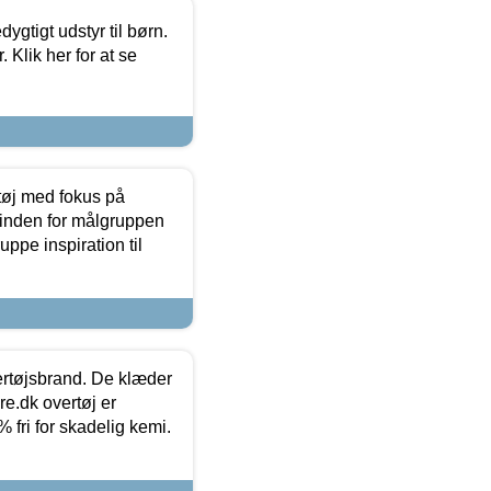
tigt udstyr til børn.
 Klik her for at se
tøj med fokus på
t inden for målgruppen
ppe inspiration til
vertøjsbrand. De klæder
ure.dk overtøj er
fri for skadelig kemi.