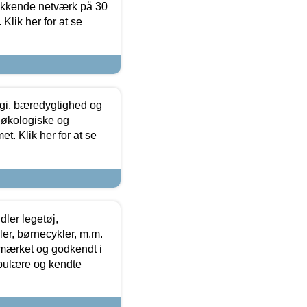
ækkende netværk på 30
Klik her for at se
gi, bæredygtighed og
 økologiske og
t. Klik her for at se
ler legetøj,
r, børnecykler, m.m.
-mærket og godkendt i
opulære og kendte