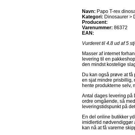
Navn:
Papo T-rex dinos
Kategori:
Dinosaurer > D
Producent:
Varenummer:
86372
EAN:
Vurderet til
4.8
ud af 5 st
Masser af internet forhand
levering til en pakkeshop
den mindst kostelige sla
Du kan også prøve at få pr
en sjat mindre prisbilli
hente produkterne selv, 
Antal dages levering på D
ordre omgående, så med 
leveringstidspunkt på det
En del online butikker y
imidlertid nødvendiggør a
kan nå at få varerne skipp