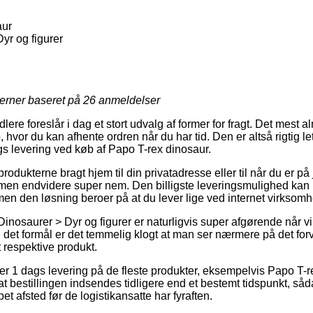
aur
yr og figurer
jerner baseret på
26
anmeldelser
lere foreslår i dag et stort udvalg af former for fragt. Det mest 
, hvor du kan afhente ordren når du har tid. Den er altså rigtig
gs levering ved køb af Papo T-rex dinosaur.
odukterne bragt hjem til din privatadresse eller til når du er på j
g, men endvidere super nem. Den billigste leveringsmulighed kan
men den løsning beroer på at du lever lige ved internet virkso
inosaurer > Dyr og figurer er naturligvis super afgørende når vi
det formål er det temmelig klogt at man ser nærmere på det for
 respektive produkt.
der 1 dags levering på de fleste produkter, eksempelvis Papo T-
t bestillingen indsendes tidligere end et bestemt tidspunkt, så
et afsted før de logistikansatte har fyraften.