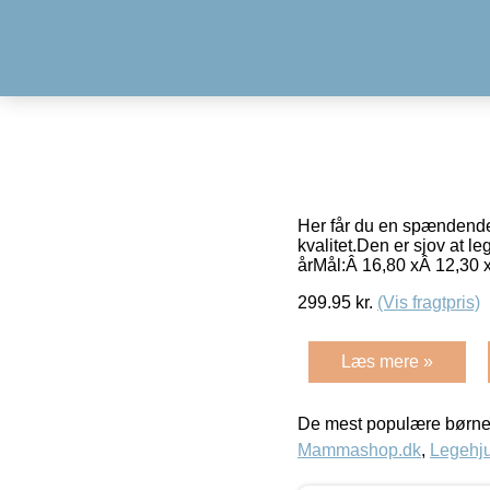
Her får du en spændende 
kvalitet.Den er sjov at l
årMål:Â 16,80 xÂ 12,30 
299.95
kr.
(Vis fragtpris)
Læs mere »
De mest populære børne
Mammashop.dk
,
Legehju