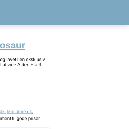
nosaur
g lavet i en eksklusiv
 at vide:Alder: Fra 3
.dk
,
Miniature.dk
,
timent til gode priser.