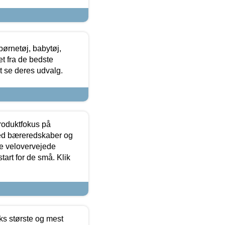
ørnetøj, babytøj,
t fra de bedste
at se deres udvalg.
produktfokus på
med bæreredskaber og
e velovervejede
tart for de små. Klik
ks største og mest