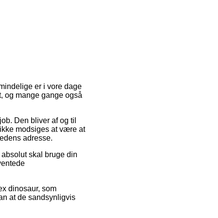
almindelige er i vore dage
 let, og mange gange også
ob. Den bliver af og til
 ikke modsiges at være at
mhedens adresse.
 absolut skal bruge din
ventede
rex dinosaur, som
dan at de sandsynligvis