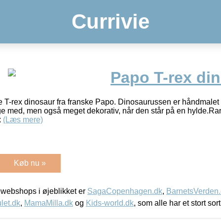
Currivie
Papo T-rex di
T-rex dinosaur fra franske Papo. Dinosaurussen er håndmalet o
ege med, men også meget dekorativ, når den står på en hylde.Rart
x
(Læs mere)
Køb nu »
webshops i øjeblikket er
SagaCopenhagen.dk
,
BarnetsVerden
let.dk
,
MamaMilla.dk
og
Kids-world.dk
, som alle har et stort sor