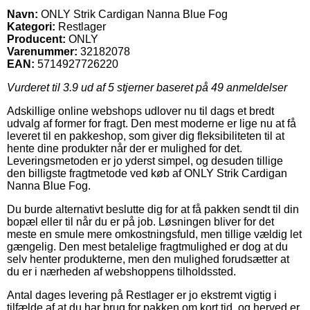
Navn:
ONLY Strik Cardigan Nanna Blue Fog
Kategori:
Restlager
Producent:
ONLY
Varenummer:
32182078
EAN:
5714927726220
Vurderet til
3.9
ud af 5 stjerner baseret på
49
anmeldelser
Adskillige online webshops udlover nu til dags et bredt
udvalg af former for fragt. Den mest moderne er lige nu at få
leveret til en pakkeshop, som giver dig fleksibiliteten til at
hente dine produkter når der er mulighed for det.
Leveringsmetoden er jo yderst simpel, og desuden tillige
den billigste fragtmetode ved køb af ONLY Strik Cardigan
Nanna Blue Fog.
Du burde alternativt beslutte dig for at få pakken sendt til din
bopæl eller til når du er på job. Løsningen bliver for det
meste en smule mere omkostningsfuld, men tillige vældig let
gængelig. Den mest betalelige fragtmulighed er dog at du
selv henter produkterne, men den mulighed forudsætter at
du er i nærheden af webshoppens tilholdssted.
Antal dages levering på Restlager er jo ekstremt vigtig i
tilfælde af at du har brug for pakken om kort tid, og herved er