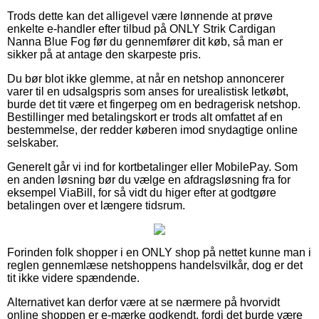
Trods dette kan det alligevel være lønnende at prøve
enkelte e-handler efter tilbud på ONLY Strik Cardigan
Nanna Blue Fog før du gennemfører dit køb, så man er
sikker på at antage den skarpeste pris.
Du bør blot ikke glemme, at når en netshop annoncerer
varer til en udsalgspris som anses for urealistisk letkøbt,
burde det tit være et fingerpeg om en bedragerisk netshop.
Bestillinger med betalingskort er trods alt omfattet af en
bestemmelse, der redder køberen imod snydagtige online
selskaber.
Generelt går vi ind for kortbetalinger eller MobilePay. Som
en anden løsning bør du vælge en afdragsløsning fra for
eksempel ViaBill, for så vidt du higer efter at godtgøre
betalingen over et længere tidsrum.
Forinden folk shopper i en ONLY shop på nettet kunne man i
reglen gennemlæse netshoppens handelsvilkår, dog er det
tit ikke videre spændende.
Alternativet kan derfor være at se nærmere på hvorvidt
online shoppen er e-mærke godkendt, fordi det burde være