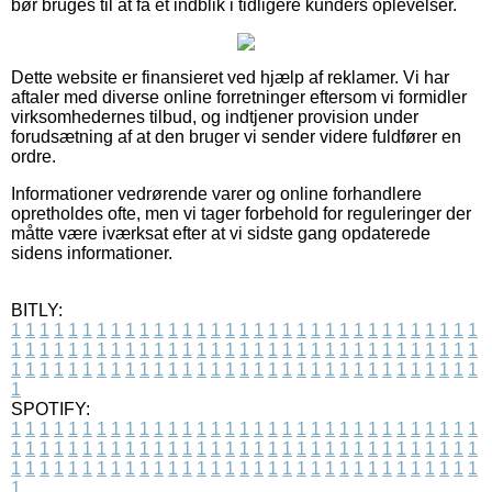
bør bruges til at få et indblik i tidligere kunders oplevelser.
Dette website er finansieret ved hjælp af reklamer. Vi har
aftaler med diverse online forretninger eftersom vi formidler
virksomhedernes tilbud, og indtjener provision under
forudsætning af at den bruger vi sender videre fuldfører en
ordre.
Informationer vedrørende varer og online forhandlere
opretholdes ofte, men vi tager forbehold for reguleringer der
måtte være iværksat efter at vi sidste gang opdaterede
sidens informationer.
BITLY:
1
1
1
1
1
1
1
1
1
1
1
1
1
1
1
1
1
1
1
1
1
1
1
1
1
1
1
1
1
1
1
1
1
1
1
1
1
1
1
1
1
1
1
1
1
1
1
1
1
1
1
1
1
1
1
1
1
1
1
1
1
1
1
1
1
1
1
1
1
1
1
1
1
1
1
1
1
1
1
1
1
1
1
1
1
1
1
1
1
1
1
1
1
1
1
1
1
1
1
1
SPOTIFY:
1
1
1
1
1
1
1
1
1
1
1
1
1
1
1
1
1
1
1
1
1
1
1
1
1
1
1
1
1
1
1
1
1
1
1
1
1
1
1
1
1
1
1
1
1
1
1
1
1
1
1
1
1
1
1
1
1
1
1
1
1
1
1
1
1
1
1
1
1
1
1
1
1
1
1
1
1
1
1
1
1
1
1
1
1
1
1
1
1
1
1
1
1
1
1
1
1
1
1
1