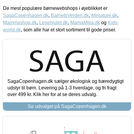
De mest populære børnewebshops i øjeblikket er
SagaCopenhagen.dk
,
BarnetsVerden.dk
,
Miniature.dk
,
Mammashop.dk
,
Legehjulet.dk
,
MamaMilla.dk
og
Kids-
world.dk
, som alle har et stort sortiment til gode priser.
SagaCopenhagen.dk sælger økologisk og bæredygtigt
udstyr til børn. Levering på 1-3 hverdage, og fri fragt
over 499 kr. Klik her for at se deres udvalg.
Se udvalget på SagaCopenhagen.dk