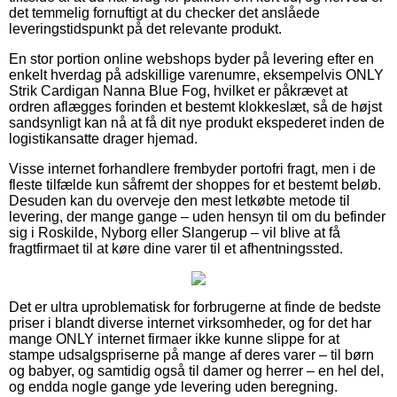
det temmelig fornuftigt at du checker det anslåede
leveringstidspunkt på det relevante produkt.
En stor portion online webshops byder på levering efter en
enkelt hverdag på adskillige varenumre, eksempelvis ONLY
Strik Cardigan Nanna Blue Fog, hvilket er påkrævet at
ordren aflægges forinden et bestemt klokkeslæt, så de højst
sandsynligt kan nå at få dit nye produkt ekspederet inden de
logistikansatte drager hjemad.
Visse internet forhandlere frembyder portofri fragt, men i de
fleste tilfælde kun såfremt der shoppes for et bestemt beløb.
Desuden kan du overveje den mest letkøbte metode til
levering, der mange gange – uden hensyn til om du befinder
sig i Roskilde, Nyborg eller Slangerup – vil blive at få
fragtfirmaet til at køre dine varer til et afhentningssted.
Det er ultra uproblematisk for forbrugerne at finde de bedste
priser i blandt diverse internet virksomheder, og for det har
mange ONLY internet firmaer ikke kunne slippe for at
stampe udsalgspriserne på mange af deres varer – til børn
og babyer, og samtidig også til damer og herrer – en hel del,
og endda nogle gange yde levering uden beregning.