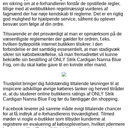
en sikring om at e-forhandleren forstår de opstillede regler,
tillige med at webbutikken regelmæssigt vurderes af
fagmænd der har nøje kendskab til reglerne. Det er en rigtig
god mulighed for hjælpende service, såfremt du oplever
besvær som følge af din ordre.
Tilsvarende er det prisværdigt at man er opmærksom på de
væsentligste reglementer der gælder for ordren, f.eks.
hvilken byttepolitik internet butikken tilsikrer. I den
forbindelse er det samtidig essesentielt, at man stadigvæk
sikrer sin købsbekræftelse, så man fremadrettet vil kunne
bekræfte sin bestilling af ONLY Strik Cardigan Nanna Blue
Fog, om du skal købe gave til en kvinde eller mand.
Trustpilot bringer dig fuldstændig tiltalende løsninger til at
inspicere adskillige øvrige køberes tanker og herved tilråder
vi, at du studerer online butikkens ratings af ONLY Strik
Cardigan Nanna Blue Fog før du færdiggør din shopping.
Facebook leverer på samme måde evigt tiltalende chancer
for at få indtryk af e-forhandlerens troværdighed. Tilmed
møder vi nogle e-butikker som tilbyder kunderne at
registrere en evaluering af købsoplevelsen, hvilket ydermere