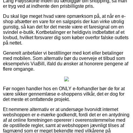
Lang Fløjlsskorte inden du færdiggør din shopping, så man
er tryg ved at indhente den prisbilligste pris.
Du skal lige meget hvad være opmærksom på, at når en e-
shop afsætter en vare for en salgspris der kan virke utrolig
gunstig, så kan det for det meste være et faresignal om en
svindel e-butik. Kortbetalinger er heldigvis indbefattet af et
lovbud, hvilket forsvarer dig som køber overfor falske outlets
på nettet.
Generelt anbefaler vi bestillinger med kort eller betalinger
med mobilen. Som alternativ bør du overveje et tilbud som
eksempelvis ViaBill, ifald du ønsker at honorere pengene af
flere omgange.
Før nogen handler hos en ONLY e-forhandler bør de for at
være sikker gennemlæse e-shoppens vilkår, det er dog for
det meste et omfattende projekt.
Et nemmere alternativ er at undersøge hvorvidt internet
webshoppen er e-mærke godkendt, fordi det er en antydning
af at online forretningen opererer i overensstemmelse med
de opstillede regler, samt at webshoppen jævnligt tilses af
fagmænd som er meget bekendte med vilkårene på