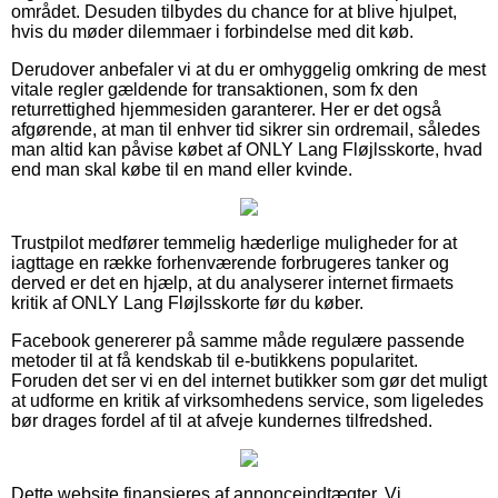
området. Desuden tilbydes du chance for at blive hjulpet,
hvis du møder dilemmaer i forbindelse med dit køb.
Derudover anbefaler vi at du er omhyggelig omkring de mest
vitale regler gældende for transaktionen, som fx den
returrettighed hjemmesiden garanterer. Her er det også
afgørende, at man til enhver tid sikrer sin ordremail, således
man altid kan påvise købet af ONLY Lang Fløjlsskorte, hvad
end man skal købe til en mand eller kvinde.
Trustpilot medfører temmelig hæderlige muligheder for at
iagttage en række forhenværende forbrugeres tanker og
derved er det en hjælp, at du analyserer internet firmaets
kritik af ONLY Lang Fløjlsskorte før du køber.
Facebook genererer på samme måde regulære passende
metoder til at få kendskab til e-butikkens popularitet.
Foruden det ser vi en del internet butikker som gør det muligt
at udforme en kritik af virksomhedens service, som ligeledes
bør drages fordel af til at afveje kundernes tilfredshed.
Dette website finansieres af annonceindtægter. Vi