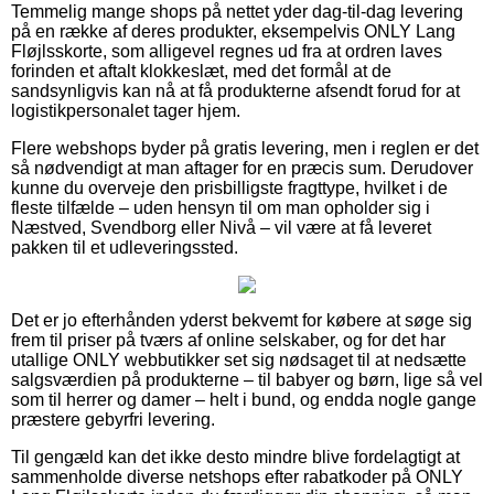
Temmelig mange shops på nettet yder dag-til-dag levering
på en række af deres produkter, eksempelvis ONLY Lang
Fløjlsskorte, som alligevel regnes ud fra at ordren laves
forinden et aftalt klokkeslæt, med det formål at de
sandsynligvis kan nå at få produkterne afsendt forud for at
logistikpersonalet tager hjem.
Flere webshops byder på gratis levering, men i reglen er det
så nødvendigt at man aftager for en præcis sum. Derudover
kunne du overveje den prisbilligste fragttype, hvilket i de
fleste tilfælde – uden hensyn til om man opholder sig i
Næstved, Svendborg eller Nivå – vil være at få leveret
pakken til et udleveringssted.
Det er jo efterhånden yderst bekvemt for købere at søge sig
frem til priser på tværs af online selskaber, og for det har
utallige ONLY webbutikker set sig nødsaget til at nedsætte
salgsværdien på produkterne – til babyer og børn, lige så vel
som til herrer og damer – helt i bund, og endda nogle gange
præstere gebyrfri levering.
Til gengæld kan det ikke desto mindre blive fordelagtigt at
sammenholde diverse netshops efter rabatkoder på ONLY