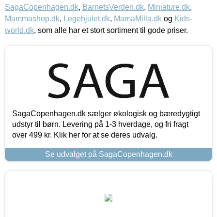
SagaCopenhagen.dk
,
BarnetsVerden.dk
,
Miniature.dk
,
Mammashop.dk
,
Legehjulet.dk
,
MamaMilla.dk
og
Kids-
world.dk
, som alle har et stort sortiment til gode priser.
SagaCopenhagen.dk sælger økologisk og bæredygtigt
udstyr til børn. Levering på 1-3 hverdage, og fri fragt
over 499 kr. Klik her for at se deres udvalg.
Se udvalget på SagaCopenhagen.dk