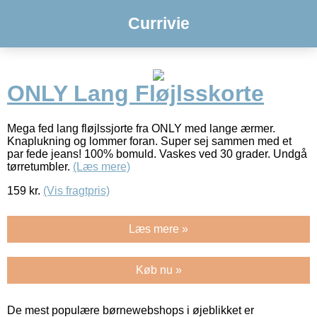
Currivie
ONLY Lang Fløjlsskorte
Mega fed lang fløjlssjorte fra ONLY med lange ærmer.
Knaplukning og lommer foran. Super sej sammen med et
par fede jeans! 100% bomuld. Vaskes ved 30 grader. Undgå
tørretumbler.
(Læs mere)
159
kr.
(Vis fragtpris)
Læs mere »
Køb nu »
De mest populære børnewebshops i øjeblikket er