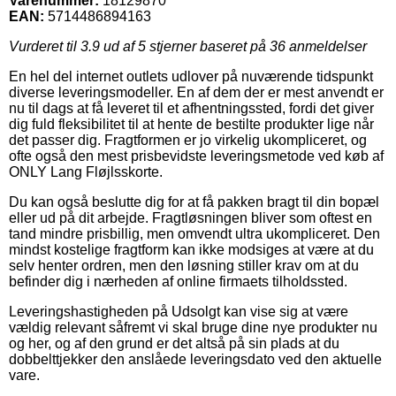
Varenummer:
18129870
EAN:
5714486894163
Vurderet til
3.9
ud af 5 stjerner baseret på
36
anmeldelser
En hel del internet outlets udlover på nuværende tidspunkt
diverse leveringsmodeller. En af dem der er mest anvendt er
nu til dags at få leveret til et afhentningssted, fordi det giver
dig fuld fleksibilitet til at hente de bestilte produkter lige når
det passer dig. Fragtformen er jo virkelig ukompliceret, og
ofte også den mest prisbevidste leveringsmetode ved køb af
ONLY Lang Fløjlsskorte.
Du kan også beslutte dig for at få pakken bragt til din bopæl
eller ud på dit arbejde. Fragtløsningen bliver som oftest en
tand mindre prisbillig, men omvendt ultra ukompliceret. Den
mindst kostelige fragtform kan ikke modsiges at være at du
selv henter ordren, men den løsning stiller krav om at du
befinder dig i nærheden af online firmaets tilholdssted.
Leveringshastigheden på Udsolgt kan vise sig at være
vældig relevant såfremt vi skal bruge dine nye produkter nu
og her, og af den grund er det altså på sin plads at du
dobbelttjekker den anslåede leveringsdato ved den aktuelle
vare.