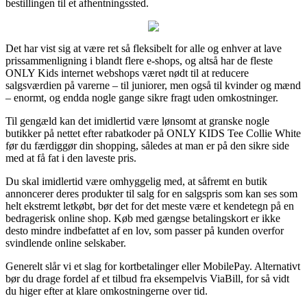
bestillingen til et afhentningssted.
Det har vist sig at være ret så fleksibelt for alle og enhver at lave
prissammenligning i blandt flere e-shops, og altså har de fleste
ONLY Kids internet webshops været nødt til at reducere
salgsværdien på varerne – til juniorer, men også til kvinder og mænd
– enormt, og endda nogle gange sikre fragt uden omkostninger.
Til gengæld kan det imidlertid være lønsomt at granske nogle
butikker på nettet efter rabatkoder på ONLY KIDS Tee Collie White
før du færdiggør din shopping, således at man er på den sikre side
med at få fat i den laveste pris.
Du skal imidlertid være omhyggelig med, at såfremt en butik
annoncerer deres produkter til salg for en salgspris som kan ses som
helt ekstremt letkøbt, bør det for det meste være et kendetegn på en
bedragerisk online shop. Køb med gængse betalingskort er ikke
desto mindre indbefattet af en lov, som passer på kunden overfor
svindlende online selskaber.
Generelt slår vi et slag for kortbetalinger eller MobilePay. Alternativt
bør du drage fordel af et tilbud fra eksempelvis ViaBill, for så vidt
du higer efter at klare omkostningerne over tid.