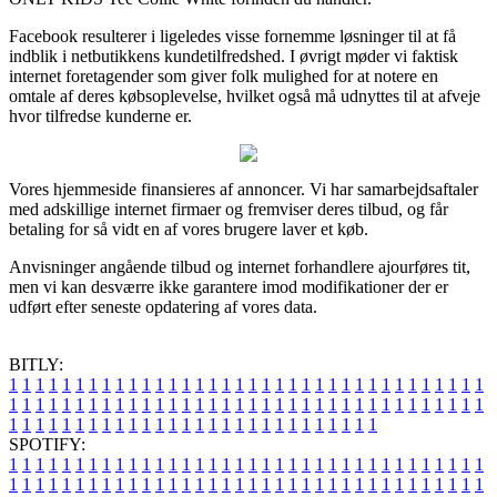
Facebook resulterer i ligeledes visse fornemme løsninger til at få
indblik i netbutikkens kundetilfredshed. I øvrigt møder vi faktisk
internet foretagender som giver folk mulighed for at notere en
omtale af deres købsoplevelse, hvilket også må udnyttes til at afveje
hvor tilfredse kunderne er.
Vores hjemmeside finansieres af annoncer. Vi har samarbejdsaftaler
med adskillige internet firmaer og fremviser deres tilbud, og får
betaling for så vidt en af vores brugere laver et køb.
Anvisninger angående tilbud og internet forhandlere ajourføres tit,
men vi kan desværre ikke garantere imod modifikationer der er
udført efter seneste opdatering af vores data.
BITLY:
1
1
1
1
1
1
1
1
1
1
1
1
1
1
1
1
1
1
1
1
1
1
1
1
1
1
1
1
1
1
1
1
1
1
1
1
1
1
1
1
1
1
1
1
1
1
1
1
1
1
1
1
1
1
1
1
1
1
1
1
1
1
1
1
1
1
1
1
1
1
1
1
1
1
1
1
1
1
1
1
1
1
1
1
1
1
1
1
1
1
1
1
1
1
1
1
1
1
1
1
SPOTIFY:
1
1
1
1
1
1
1
1
1
1
1
1
1
1
1
1
1
1
1
1
1
1
1
1
1
1
1
1
1
1
1
1
1
1
1
1
1
1
1
1
1
1
1
1
1
1
1
1
1
1
1
1
1
1
1
1
1
1
1
1
1
1
1
1
1
1
1
1
1
1
1
1