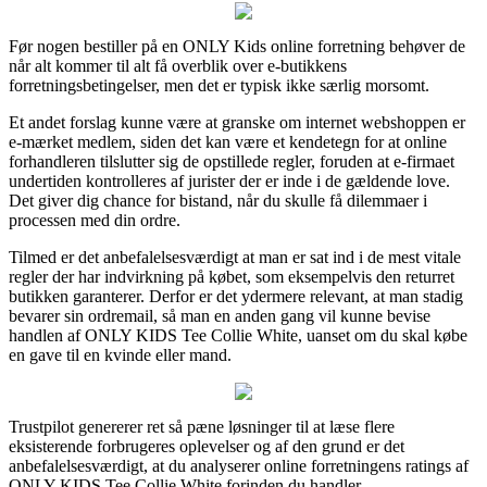
Før nogen bestiller på en ONLY Kids online forretning behøver de
når alt kommer til alt få overblik over e-butikkens
forretningsbetingelser, men det er typisk ikke særlig morsomt.
Et andet forslag kunne være at granske om internet webshoppen er
e-mærket medlem, siden det kan være et kendetegn for at online
forhandleren tilslutter sig de opstillede regler, foruden at e-firmaet
undertiden kontrolleres af jurister der er inde i de gældende love.
Det giver dig chance for bistand, når du skulle få dilemmaer i
processen med din ordre.
Tilmed er det anbefalelsesværdigt at man er sat ind i de mest vitale
regler der har indvirkning på købet, som eksempelvis den returret
butikken garanterer. Derfor er det ydermere relevant, at man stadig
bevarer sin ordremail, så man en anden gang vil kunne bevise
handlen af ONLY KIDS Tee Collie White, uanset om du skal købe
en gave til en kvinde eller mand.
Trustpilot genererer ret så pæne løsninger til at læse flere
eksisterende forbrugeres oplevelser og af den grund er det
anbefalelsesværdigt, at du analyserer online forretningens ratings af
ONLY KIDS Tee Collie White forinden du handler.