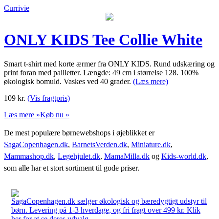
Currivie
ONLY KIDS Tee Collie White
Smart t-shirt med korte ærmer fra ONLY KIDS. Rund udskæring og
print foran med pailletter. Længde: 49 cm i størrelse 128. 100%
økologisk bomuld. Vaskes ved 40 grader.
(Læs mere)
109
kr.
(Vis fragtpris)
Læs mere »
Køb nu »
De mest populære børnewebshops i øjeblikket er
SagaCopenhagen.dk
,
BarnetsVerden.dk
,
Miniature.dk
,
Mammashop.dk
,
Legehjulet.dk
,
MamaMilla.dk
og
Kids-world.dk
,
som alle har et stort sortiment til gode priser.
SagaCopenhagen.dk sælger økologisk og bæredygtigt udstyr til
børn. Levering på 1-3 hverdage, og fri fragt over 499 kr. Klik
her for at se deres udvalg.