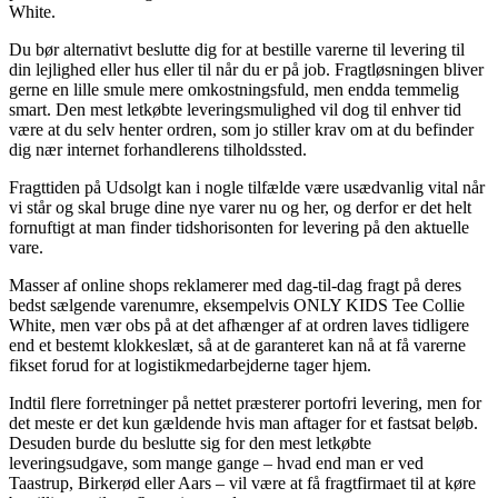
White.
Du bør alternativt beslutte dig for at bestille varerne til levering til
din lejlighed eller hus eller til når du er på job. Fragtløsningen bliver
gerne en lille smule mere omkostningsfuld, men endda temmelig
smart. Den mest letkøbte leveringsmulighed vil dog til enhver tid
være at du selv henter ordren, som jo stiller krav om at du befinder
dig nær internet forhandlerens tilholdssted.
Fragttiden på Udsolgt kan i nogle tilfælde være usædvanlig vital når
vi står og skal bruge dine nye varer nu og her, og derfor er det helt
fornuftigt at man finder tidshorisonten for levering på den aktuelle
vare.
Masser af online shops reklamerer med dag-til-dag fragt på deres
bedst sælgende varenumre, eksempelvis ONLY KIDS Tee Collie
White, men vær obs på at det afhænger af at ordren laves tidligere
end et bestemt klokkeslæt, så at de garanteret kan nå at få varerne
fikset forud for at logistikmedarbejderne tager hjem.
Indtil flere forretninger på nettet præsterer portofri levering, men for
det meste er det kun gældende hvis man aftager for et fastsat beløb.
Desuden burde du beslutte sig for den mest letkøbte
leveringsudgave, som mange gange – hvad end man er ved
Taastrup, Birkerød eller Aars – vil være at få fragtfirmaet til at køre