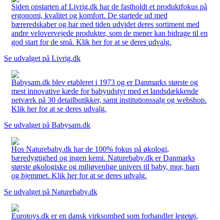
Siden opstarten af Livrig.dk har de fastholdt et produktfokus på
ergonomi, kvalitet og komfort. De startede ud med
bæreredskaber og har med tiden udvidet deres sortiment med
andre velovervejede produkter, som de mener kan bidrage til en
god start for de små. Klik her for at se deres udvalg.
Se udvalget på Livrig.dk
Babysam.dk blev etableret i 1973 og er Danmarks største og
mest innovative kæde for babyudstyr med et landsdækkende
netværk på 30 detailbutikker, samt institutionssalg og webshop.
Klik her for at se deres udvalg.
Se udvalget på Babysam.dk
Hos Naturebaby.dk har de 100% fokus på økologi,
bæredygtighed og ingen kemi. Naturebaby.dk er Danmarks
største økologiske og miljøvenlige univers til baby, mor, barn
og hjemmet. Klik her for at se deres udvalg.
Se udvalget på Naturebaby.dk
Eurotoys.dk er en dansk virksomhed som forhandler legetøj,