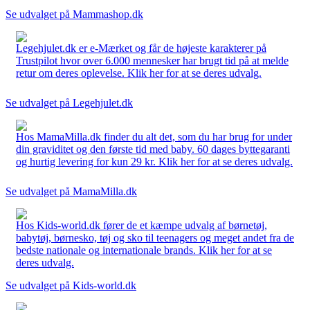
Se udvalget på Mammashop.dk
Legehjulet.dk er e-Mærket og får de højeste karakterer på
Trustpilot hvor over 6.000 mennesker har brugt tid på at melde
retur om deres oplevelse. Klik her for at se deres udvalg.
Se udvalget på Legehjulet.dk
Hos MamaMilla.dk finder du alt det, som du har brug for under
din graviditet og den første tid med baby. 60 dages byttegaranti
og hurtig levering for kun 29 kr. Klik her for at se deres udvalg.
Se udvalget på MamaMilla.dk
Hos Kids-world.dk fører de et kæmpe udvalg af børnetøj,
babytøj, børnesko, tøj og sko til teenagers og meget andet fra de
bedste nationale og internationale brands. Klik her for at se
deres udvalg.
Se udvalget på Kids-world.dk