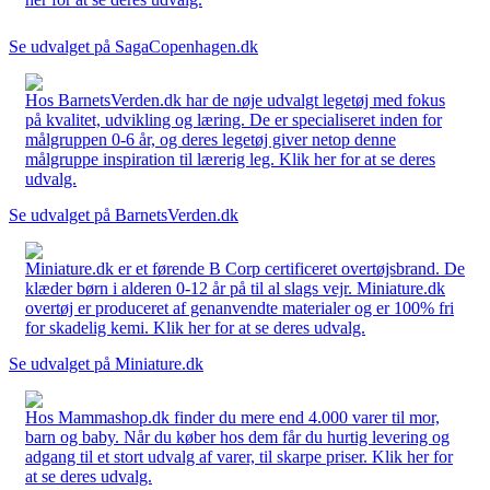
Se udvalget på SagaCopenhagen.dk
Hos BarnetsVerden.dk har de nøje udvalgt legetøj med fokus
på kvalitet, udvikling og læring. De er specialiseret inden for
målgruppen 0-6 år, og deres legetøj giver netop denne
målgruppe inspiration til lærerig leg. Klik her for at se deres
udvalg.
Se udvalget på BarnetsVerden.dk
Miniature.dk er et førende B Corp certificeret overtøjsbrand. De
klæder børn i alderen 0-12 år på til al slags vejr. Miniature.dk
overtøj er produceret af genanvendte materialer og er 100% fri
for skadelig kemi. Klik her for at se deres udvalg.
Se udvalget på Miniature.dk
Hos Mammashop.dk finder du mere end 4.000 varer til mor,
barn og baby. Når du køber hos dem får du hurtig levering og
adgang til et stort udvalg af varer, til skarpe priser. Klik her for
at se deres udvalg.