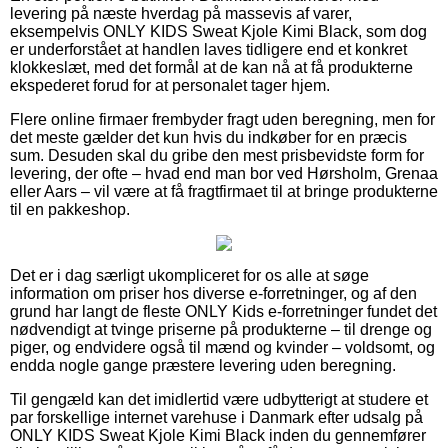
levering på næste hverdag på massevis af varer,
eksempelvis ONLY KIDS Sweat Kjole Kimi Black, som dog
er underforstået at handlen laves tidligere end et konkret
klokkeslæt, med det formål at de kan nå at få produkterne
ekspederet forud for at personalet tager hjem.
Flere online firmaer frembyder fragt uden beregning, men for
det meste gælder det kun hvis du indkøber for en præcis
sum. Desuden skal du gribe den mest prisbevidste form for
levering, der ofte – hvad end man bor ved Hørsholm, Grenaa
eller Aars – vil være at få fragtfirmaet til at bringe produkterne
til en pakkeshop.
Det er i dag særligt ukompliceret for os alle at søge
information om priser hos diverse e-forretninger, og af den
grund har langt de fleste ONLY Kids e-forretninger fundet det
nødvendigt at tvinge priserne på produkterne – til drenge og
piger, og endvidere også til mænd og kvinder – voldsomt, og
endda nogle gange præstere levering uden beregning.
Til gengæld kan det imidlertid være udbytterigt at studere et
par forskellige internet varehuse i Danmark efter udsalg på
ONLY KIDS Sweat Kjole Kimi Black inden du gennemfører