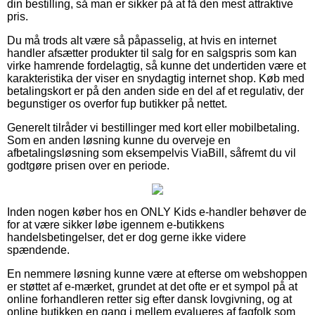
din bestilling, så man er sikker på at få den mest attraktive
pris.
Du må trods alt være så påpasselig, at hvis en internet
handler afsætter produkter til salg for en salgspris som kan
virke hamrende fordelagtig, så kunne det undertiden være et
karakteristika der viser en snydagtig internet shop. Køb med
betalingskort er på den anden side en del af et regulativ, der
begunstiger os overfor fup butikker på nettet.
Generelt tilråder vi bestillinger med kort eller mobilbetaling.
Som en anden løsning kunne du overveje en
afbetalingsløsning som eksempelvis ViaBill, såfremt du vil
godtgøre prisen over en periode.
Inden nogen køber hos en ONLY Kids e-handler behøver de
for at være sikker løbe igennem e-butikkens
handelsbetingelser, det er dog gerne ikke videre
spændende.
En nemmere løsning kunne være at efterse om webshoppen
er støttet af e-mærket, grundet at det ofte er et sympol på at
online forhandleren retter sig efter dansk lovgivning, og at
online butikken en gang i mellem evalueres af fagfolk som