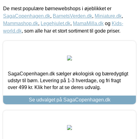
De mest populære børnewebshops i øjeblikket er
SagaCopenhagen.dk
,
BarnetsVerden.dk
,
Miniature.dk
,
Mammashop.dk
,
Legehjulet.dk
,
MamaMilla.dk
og
Kids-
world.dk
, som alle har et stort sortiment til gode priser.
SagaCopenhagen.dk sælger økologisk og bæredygtigt
udstyr til børn. Levering på 1-3 hverdage, og fri fragt
over 499 kr. Klik her for at se deres udvalg.
Se udvalget på SagaCopenhagen.dk