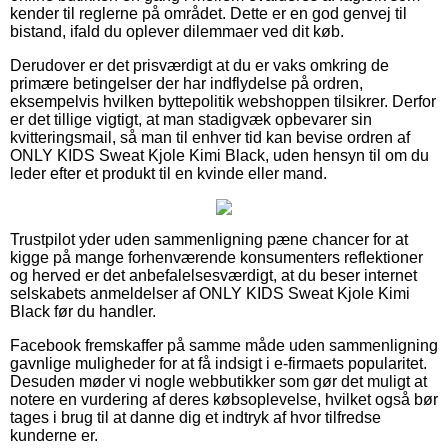
kender til reglerne på området. Dette er en god genvej til
bistand, ifald du oplever dilemmaer ved dit køb.
Derudover er det prisværdigt at du er vaks omkring de
primære betingelser der har indflydelse på ordren,
eksempelvis hvilken byttepolitik webshoppen tilsikrer. Derfor
er det tillige vigtigt, at man stadigvæk opbevarer sin
kvitteringsmail, så man til enhver tid kan bevise ordren af
ONLY KIDS Sweat Kjole Kimi Black, uden hensyn til om du
leder efter et produkt til en kvinde eller mand.
Trustpilot yder uden sammenligning pæne chancer for at
kigge på mange forhenværende konsumenters reflektioner
og herved er det anbefalelsesværdigt, at du beser internet
selskabets anmeldelser af ONLY KIDS Sweat Kjole Kimi
Black før du handler.
Facebook fremskaffer på samme måde uden sammenligning
gavnlige muligheder for at få indsigt i e-firmaets popularitet.
Desuden møder vi nogle webbutikker som gør det muligt at
notere en vurdering af deres købsoplevelse, hvilket også bør
tages i brug til at danne dig et indtryk af hvor tilfredse
kunderne er.