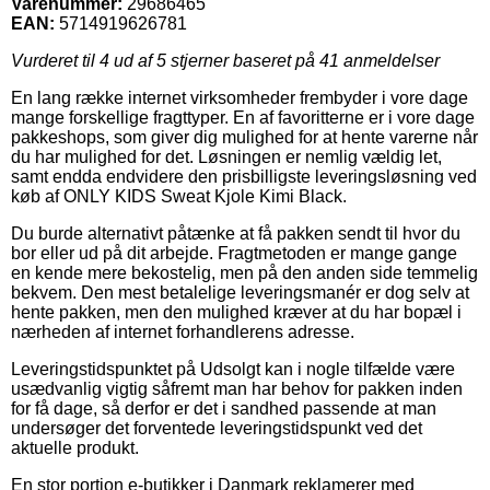
Varenummer:
29686465
EAN:
5714919626781
Vurderet til
4
ud af 5 stjerner baseret på
41
anmeldelser
En lang række internet virksomheder frembyder i vore dage
mange forskellige fragttyper. En af favoritterne er i vore dage
pakkeshops, som giver dig mulighed for at hente varerne når
du har mulighed for det. Løsningen er nemlig vældig let,
samt endda endvidere den prisbilligste leveringsløsning ved
køb af ONLY KIDS Sweat Kjole Kimi Black.
Du burde alternativt påtænke at få pakken sendt til hvor du
bor eller ud på dit arbejde. Fragtmetoden er mange gange
en kende mere bekostelig, men på den anden side temmelig
bekvem. Den mest betalelige leveringsmanér er dog selv at
hente pakken, men den mulighed kræver at du har bopæl i
nærheden af internet forhandlerens adresse.
Leveringstidspunktet på Udsolgt kan i nogle tilfælde være
usædvanlig vigtig såfremt man har behov for pakken inden
for få dage, så derfor er det i sandhed passende at man
undersøger det forventede leveringstidspunkt ved det
aktuelle produkt.
En stor portion e-butikker i Danmark reklamerer med