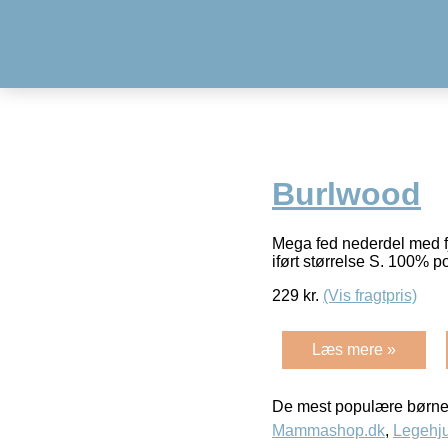
Burlwood
Mega fed nederdel med fj
iført størrelse S. 100% p
229
kr.
(Vis fragtpris)
Læs mere »
De mest populære børne
Mammashop.dk
,
Legehju