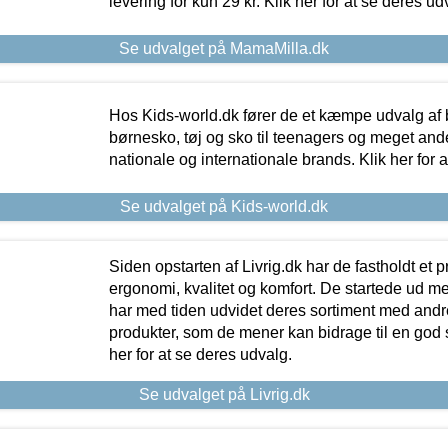
levering for kun 29 kr. Klik her for at se deres ud
Se udvalget på MamaMilla.dk
Hos Kids-world.dk fører de et kæmpe udvalg af b
børnesko, tøj og sko til teenagers og meget ande
nationale og internationale brands. Klik her for 
Se udvalget på Kids-world.dk
Siden opstarten af Livrig.dk har de fastholdt et 
ergonomi, kvalitet og komfort. De startede ud 
har med tiden udvidet deres sortiment med andr
produkter, som de mener kan bidrage til en god s
her for at se deres udvalg.
Se udvalget på Livrig.dk