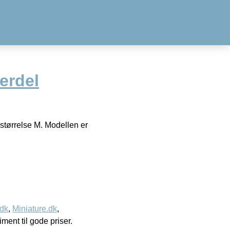
erdel
 størrelse M. Modellen er
.dk
,
Miniature.dk
,
timent til gode priser.