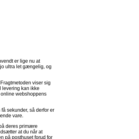
nvendt er lige nu at
jo ultra let gængelig, og
e. Fragtmetoden viser sig
l levering kan ikke
ær online webshoppens
 få sekunder, så derfor er
dende vare.
g på deres primære
sætter at du når at
gen på posthuset forud for