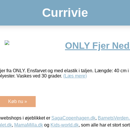
Currivie
ONLY Fjer Ned
er fra ONLY. Ensfarvet og med elastik i taljen. Længde: 40 cm i
olyester. Vaskes ved 30 grader.
(Læs mere)
Køb nu »
webshops i øjeblikket er
SagaCopenhagen.dk
,
BarnetsVerden
let.dk
,
MamaMilla.dk
og
Kids-world.dk
, som alle har et stort sor