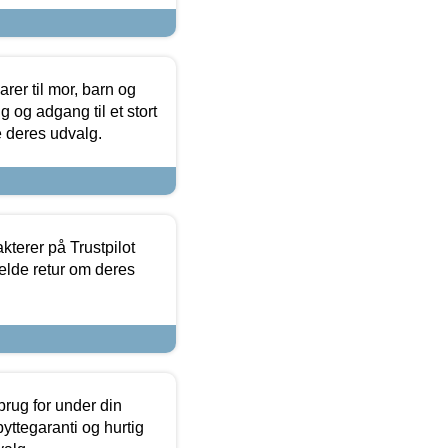
er til mor, barn og
 og adgang til et stort
se deres udvalg.
kterer på Trustpilot
elde retur om deres
brug for under din
yttegaranti og hurtig