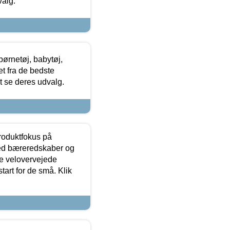
valg.
ørnetøj, babytøj,
t fra de bedste
at se deres udvalg.
produktfokus på
med bæreredskaber og
e velovervejede
tart for de små. Klik