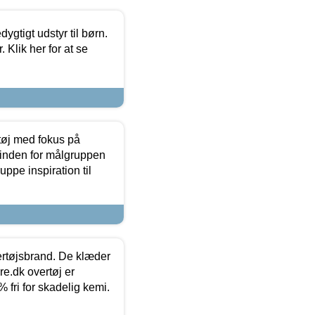
tigt udstyr til børn.
 Klik her for at se
tøj med fokus på
t inden for målgruppen
ppe inspiration til
vertøjsbrand. De klæder
ure.dk overtøj er
fri for skadelig kemi.