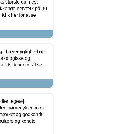
ks største og mest
ækkende netværk på 30
Klik her for at se
gi, bæredygtighed og
 økologiske og
t. Klik her for at se
ler legetøj,
r, børnecykler, m.m.
-mærket og godkendt i
opulære og kendte