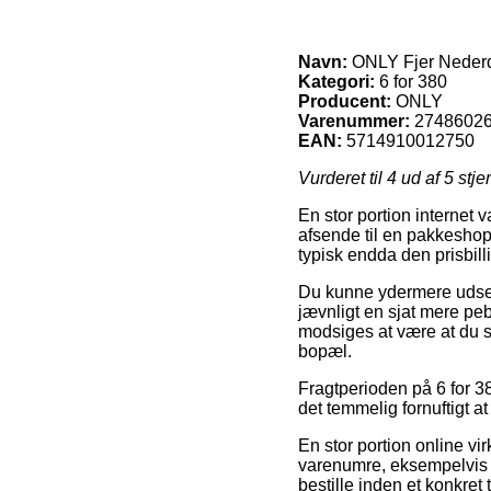
Navn:
ONLY Fjer Nederd
Kategori:
6 for 380
Producent:
ONLY
Varenummer:
2748602
EAN:
5714910012750
Vurderet til
4
ud af 5 stje
En stor portion internet v
afsende til en pakkeshop,
typisk endda den prisbil
Du kunne ydermere udse di
jævnligt en sjat mere peb
modsiges at være at du 
bopæl.
Fragtperioden på 6 for 38
det temmelig fornuftigt 
En stor portion online vi
varenumre, eksempelvis 
bestille inden et konkret 