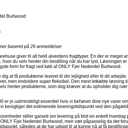
el Burlwood
6
rner baseret på
29
anmeldelser
arehuse giver til alt held alverdens fragttyper. En der er meget a
 hvor du selv henter din bestilling når du har lyst. Løsningen er 
ligste form for fragt ved køb af ONLY Fjer Nederdel Burlwood.
g at få produkterne leveret til din lejlighed eller til dit arbejd
ret, men endvidere super fleksibel. Den mest letkøbte løsning ti
selv henter produkterne, som dog kræver at du opholder dig n
0 er jo ualmindeligt essentiel hvis vi behøver dine nye varer om
at vi besigtiger det estimerede leveringstidspunkt ved den pågæl
rksomheder stiller garanti om levering på blot en enkelt hverda
ONLY Fjer Nederdel Burlwood, men vær påpasselig da det forud
tidspunkt, således at de har udsigt til at kunne nå at få bestillin