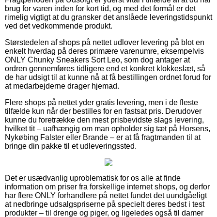
brug for varen inden for kort tid, og med det formål er det
rimelig vigtigt at du gransker det anslåede leveringstidspunkt
ved det vedkommende produkt.
Størstedelen af shops på nettet udlover levering på blot en
enkelt hverdag på deres primære varenumre, eksempelvis
ONLY Chunky Sneakers Sort Leo, som dog antager at
ordren gennemføres tidligere end et konkret klokkeslæt, så
de har udsigt til at kunne nå at få bestillingen ordnet forud for
at medarbejderne drager hjemad.
Flere shops på nettet yder gratis levering, men i de fleste
tilfælde kun når der bestilles for en fastsat pris. Derudover
kunne du foretrække den mest prisbevidste slags levering,
hvilket tit – uafhængig om man opholder sig tæt på Horsens,
Nykøbing Falster eller Brande – er at få fragtmanden til at
bringe din pakke til et udleveringssted.
Det er usædvanlig uproblematisk for os alle at finde
information om priser fra forskellige internet shops, og derfor
har flere ONLY forhandlere på nettet fundet det uundgåeligt
at nedbringe udsalgspriserne på specielt deres bedst i test
produkter – til drenge og piger, og ligeledes også til damer