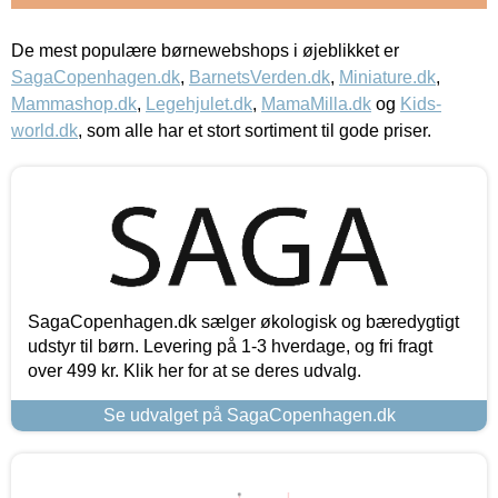
De mest populære børnewebshops i øjeblikket er
SagaCopenhagen.dk
,
BarnetsVerden.dk
,
Miniature.dk
,
Mammashop.dk
,
Legehjulet.dk
,
MamaMilla.dk
og
Kids-
world.dk
, som alle har et stort sortiment til gode priser.
SagaCopenhagen.dk sælger økologisk og bæredygtigt
udstyr til børn. Levering på 1-3 hverdage, og fri fragt
over 499 kr. Klik her for at se deres udvalg.
Se udvalget på SagaCopenhagen.dk