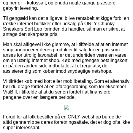
og herrer – kolossalt, og endda nogle gange præstere
gebyrfri levering.
Til gengæld kan det alligevel blive rentabelt at kigge forbi en
række internet butikker efter udsalg på ONLY Chunky
Sneakers Sort Leo forinden du handler, så man er sikret at
antage den skarpeste pris.
Man skal alligevel ikke glemme, at i tilfælde af at en internet
shop annoncerer deres produkter til salg for en pris som
anses for utrolig favorabel, er det undertiden være en varsel
om en uærlig internet shop. Køb med gængse betalingskort
er på den anden side indbefattet af et regulativ, der
assisterer dig som køber imod snydagtige netshops.
Vi tilråder køb med kort eller mobilbetaling. Som et alternativ
bør du drage fordel af en afdragsordning som for eksempel
ViaBill, i tilfælde af at du ser en fordel i at finansiere
pengene over en længere periode.
Forud for at folk bestiller på en ONLY webshop burde de
altid gennemløbe deres forretningsaftale, det er dog ofte ikke
super interessant.