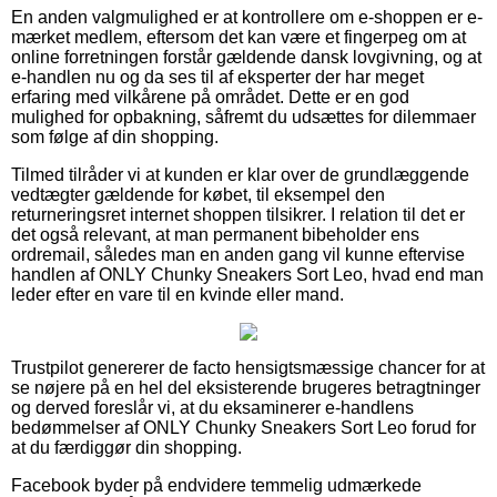
En anden valgmulighed er at kontrollere om e-shoppen er e-
mærket medlem, eftersom det kan være et fingerpeg om at
online forretningen forstår gældende dansk lovgivning, og at
e-handlen nu og da ses til af eksperter der har meget
erfaring med vilkårene på området. Dette er en god
mulighed for opbakning, såfremt du udsættes for dilemmaer
som følge af din shopping.
Tilmed tilråder vi at kunden er klar over de grundlæggende
vedtægter gældende for købet, til eksempel den
returneringsret internet shoppen tilsikrer. I relation til det er
det også relevant, at man permanent bibeholder ens
ordremail, således man en anden gang vil kunne eftervise
handlen af ONLY Chunky Sneakers Sort Leo, hvad end man
leder efter en vare til en kvinde eller mand.
Trustpilot genererer de facto hensigtsmæssige chancer for at
se nøjere på en hel del eksisterende brugeres betragtninger
og derved foreslår vi, at du eksaminerer e-handlens
bedømmelser af ONLY Chunky Sneakers Sort Leo forud for
at du færdiggør din shopping.
Facebook byder på endvidere temmelig udmærkede