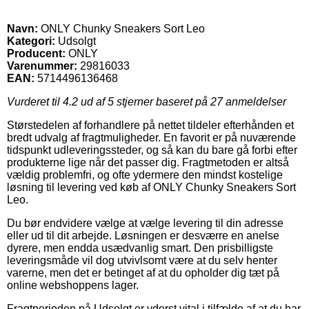
Navn:
ONLY Chunky Sneakers Sort Leo
Kategori:
Udsolgt
Producent:
ONLY
Varenummer:
29816033
EAN:
5714496136468
Vurderet til
4.2
ud af 5 stjerner baseret på
27
anmeldelser
Størstedelen af forhandlere på nettet tildeler efterhånden et
bredt udvalg af fragtmuligheder. En favorit er på nuværende
tidspunkt udleveringssteder, og så kan du bare gå forbi efter
produkterne lige når det passer dig. Fragtmetoden er altså
vældig problemfri, og ofte ydermere den mindst kostelige
løsning til levering ved køb af ONLY Chunky Sneakers Sort
Leo.
Du bør endvidere vælge at vælge levering til din adresse
eller ud til dit arbejde. Løsningen er desværre en anelse
dyrere, men endda usædvanlig smart. Den prisbilligste
leveringsmåde vil dog utvivlsomt være at du selv henter
varerne, men det er betinget af at du opholder dig tæt på
online webshoppens lager.
Fragtperioden på Udsolgt er yderst vital i tilfælde af at du har