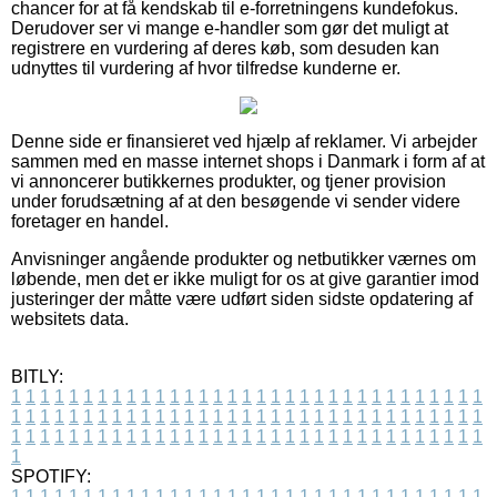
chancer for at få kendskab til e-forretningens kundefokus.
Derudover ser vi mange e-handler som gør det muligt at
registrere en vurdering af deres køb, som desuden kan
udnyttes til vurdering af hvor tilfredse kunderne er.
Denne side er finansieret ved hjælp af reklamer. Vi arbejder
sammen med en masse internet shops i Danmark i form af at
vi annoncerer butikkernes produkter, og tjener provision
under forudsætning af at den besøgende vi sender videre
foretager en handel.
Anvisninger angående produkter og netbutikker værnes om
løbende, men det er ikke muligt for os at give garantier imod
justeringer der måtte være udført siden sidste opdatering af
websitets data.
BITLY:
1
1
1
1
1
1
1
1
1
1
1
1
1
1
1
1
1
1
1
1
1
1
1
1
1
1
1
1
1
1
1
1
1
1
1
1
1
1
1
1
1
1
1
1
1
1
1
1
1
1
1
1
1
1
1
1
1
1
1
1
1
1
1
1
1
1
1
1
1
1
1
1
1
1
1
1
1
1
1
1
1
1
1
1
1
1
1
1
1
1
1
1
1
1
1
1
1
1
1
1
SPOTIFY:
1
1
1
1
1
1
1
1
1
1
1
1
1
1
1
1
1
1
1
1
1
1
1
1
1
1
1
1
1
1
1
1
1