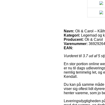
Navn:
Oli & Carol – Kål
Kategori:
Legemad og k
Producent:
Oli & Carol
Varenummer:
3692926
EAN:
Vurderet til
3.7
ud af 5 st
En stor portion online we
er nu til dags udlevering
nemlig temmelig let, og 
Kendall.
Du kan på samme måde for
viser sig oftest lidt dyre
henter varerne, som jo be
Leveringsdygtigheden på