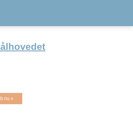
Kålhovedet
b nu »