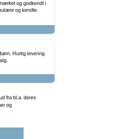
-mærket og godkendt i
opulære og kendte
 børn. Hurtig levering
alg.
 fra bl.a. deres
mer og