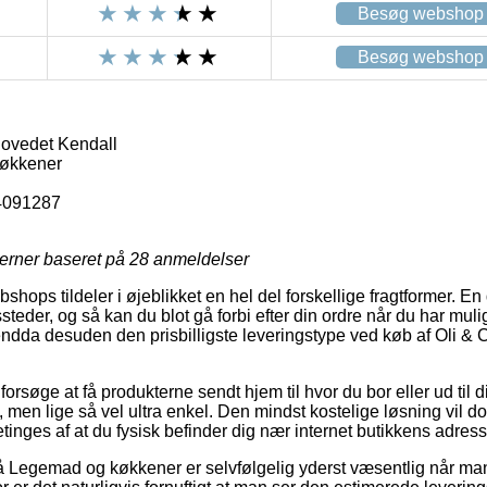
Besøg webshop
Besøg webshop
hovedet Kendall
økkener
4091287
jerner baseret på
28
anmeldelser
bshops tildeler i øjeblikket en hel del forskellige fragtformer. E
ssteder, og så kan du blot gå forbi efter din ordre når du har mul
endda desuden den prisbilligste leveringstype ved køb af Oli & 
søge at få produkterne sendt hjem til hvor du bor eller ud til 
re, men lige så vel ultra enkel. Den mindst kostelige løsning vil d
tinges af at du fysisk befinder dig nær internet butikkens adress
 Legemad og køkkener er selvfølgelig yderst væsentlig når man