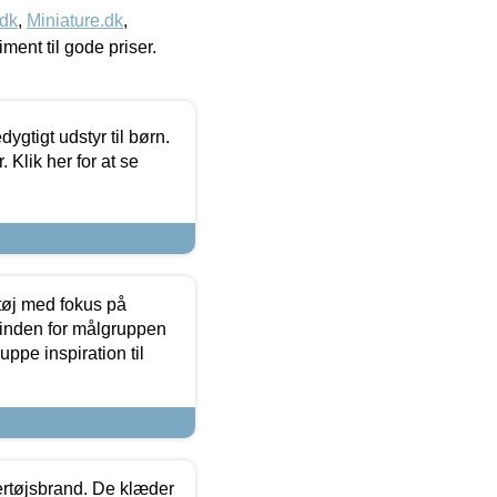
.dk
,
Miniature.dk
,
timent til gode priser.
tigt udstyr til børn.
 Klik her for at se
tøj med fokus på
t inden for målgruppen
ppe inspiration til
vertøjsbrand. De klæder