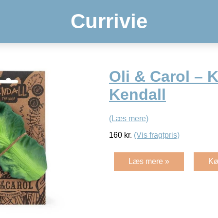
Currivie
Oli & Carol – 
Kendall
(Læs mere)
160
kr.
(Vis fragtpris)
Læs mere »
Kø