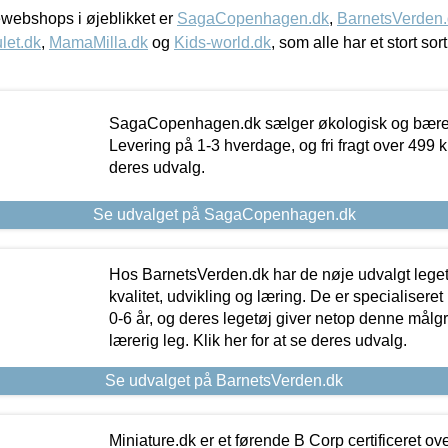
webshops i øjeblikket er
SagaCopenhagen.dk
,
BarnetsVerden
let.dk
,
MamaMilla.dk
og
Kids-world.dk
, som alle har et stort sor
SagaCopenhagen.dk sælger økologisk og bæredyg
Levering på 1-3 hverdage, og fri fragt over 499 kr.
deres udvalg.
Se udvalget på SagaCopenhagen.dk
Hos BarnetsVerden.dk har de nøje udvalgt lege
kvalitet, udvikling og læring. De er specialisere
0-6 år, og deres legetøj giver netop denne målgru
lærerig leg. Klik her for at se deres udvalg.
Se udvalget på BarnetsVerden.dk
Miniature.dk er et førende B Corp certificeret o