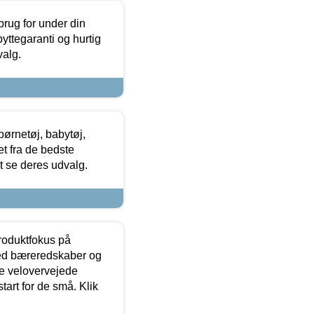
brug for under din
yttegaranti og hurtig
valg.
ørnetøj, babytøj,
t fra de bedste
at se deres udvalg.
produktfokus på
med bæreredskaber og
e velovervejede
tart for de små. Klik