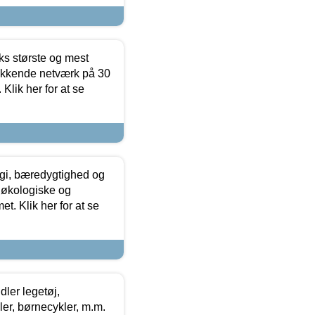
ks største og mest
ækkende netværk på 30
Klik her for at se
gi, bæredygtighed og
 økologiske og
t. Klik her for at se
ler legetøj,
r, børnecykler, m.m.