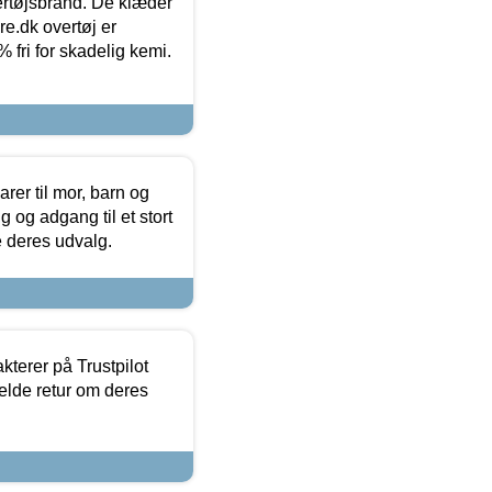
vertøjsbrand. De klæder
ure.dk overtøj er
fri for skadelig kemi.
er til mor, barn og
 og adgang til et stort
se deres udvalg.
kterer på Trustpilot
elde retur om deres