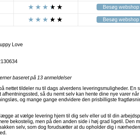
Besøg webshop
Besøg webshop
Puppy Love
2130634
jerner baseret på
13
anmeldelser
på nettet tildeler nu til dags alverdens leveringsmuligheder. En s
et afhentningssted, så du nemt selv kan hente dine nye varer når
ingsløs, og mange gange endvidere den prisbilligste fragtløsni
lægge at vælge levering hjem til dig selv eller ud til din arbejd
mere bekostelig, men på den anden side i høj grad ligetil. Den me
 pakken selv, som dog forudsætter at du opholder dig i nærheden 
ed.