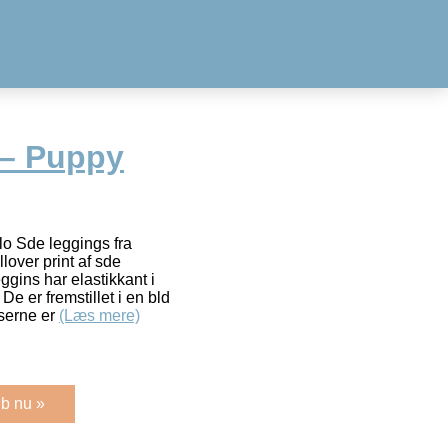
 – Puppy
lo Sde leggings fra
lover print af sde
gins har elastikkant i
De er fremstillet i en bld
kserne er
(Læs mere)
b nu »