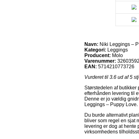
Navn:
Niki Leggings – 
Kategori:
Leggings
Producent:
Molo
Varenummer:
3260359
EAN:
5714210773726
Vurderet til
3.6
ud af 5 st
Størstedelen af butikker 
efterhånden levering til 
Denne er jo vældig gnidn
Leggings – Puppy Love.
Du burde alternativt plan
bliver som regel en sjat 
levering er dog at hente
virksomhedens tilholdsst