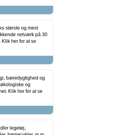
ks største og mest
ækkende netværk på 30
Klik her for at se
gi, bæredygtighed og
 økologiske og
t. Klik her for at se
ler legetøj,
r, børnecykler, m.m.