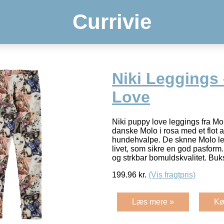
Currivie
Niki Leggings
Love
Niki puppy love leggings fra Mo
danske Molo i rosa med et flot al
hundehvalpe. De sknne Molo leg
livet, som sikre en god pasform. 
og strkbar bomuldskvalitet. Bu
199.96
kr.
(Vis fragtpris)
Læs mere »
Kø