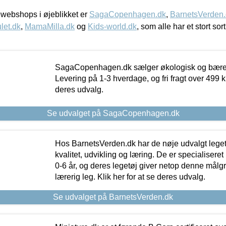
webshops i øjeblikket er
SagaCopenhagen.dk
,
BarnetsVerden
let.dk
,
MamaMilla.dk
og
Kids-world.dk
, som alle har et stort sor
SagaCopenhagen.dk sælger økologisk og bæredyg
Levering på 1-3 hverdage, og fri fragt over 499 kr.
deres udvalg.
Se udvalget på SagaCopenhagen.dk
Hos BarnetsVerden.dk har de nøje udvalgt lege
kvalitet, udvikling og læring. De er specialisere
0-6 år, og deres legetøj giver netop denne målgru
lærerig leg. Klik her for at se deres udvalg.
Se udvalget på BarnetsVerden.dk