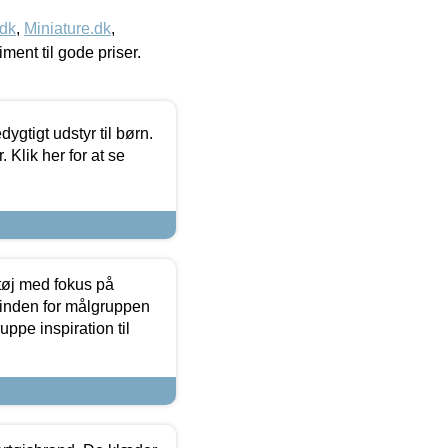
.dk
,
Miniature.dk
,
timent til gode priser.
tigt udstyr til børn.
 Klik her for at se
tøj med fokus på
t inden for målgruppen
ppe inspiration til