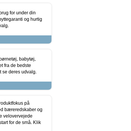
brug for under din
yttegaranti og hurtig
valg.
ørnetøj, babytøj,
t fra de bedste
at se deres udvalg.
produktfokus på
med bæreredskaber og
e velovervejede
tart for de små. Klik