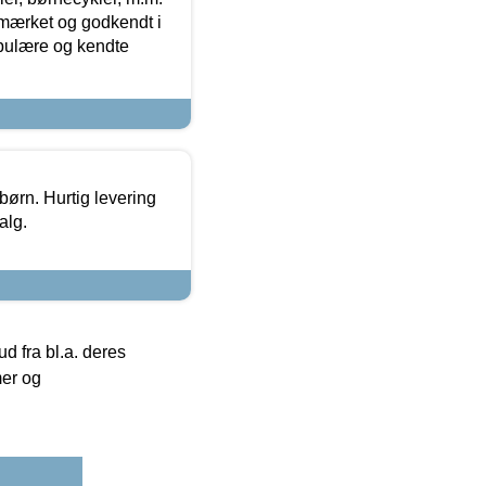
-mærket og godkendt i
opulære og kendte
 børn. Hurtig levering
alg.
 fra bl.a. deres
mer og