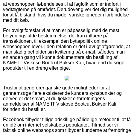
at webshoppen løbende ses til af fagfolk som er indført i
vedtægterne på området. Derudover giver det dig mulighed
for at få bistand, hvis du møder vanskeligheder i forbindelse
med dit køb.
For øvrigt foreslår vi at man er påpasselig med de mest
betydningsfulde bestemmelser der kan influere på
transaktionen, til eksempel den byttepolitik online
webshoppen lover. I den relation er det i øvrigt afgørende, at
man stadig beholder sin kvittering på e-mail, således man
en anden gang vil kunne dokumentere sin bestilling af
NAME IT Viskose Bootcut Bukser Kali, hvad end du søger
produkter til en dreng eller pige.
Trustpilot genererer ganske gode muligheder for at
gennemsøge flere eksisterende kunders synspunkter og
derved er det smart, at du tjekker e-forretningens
anmeldelser af NAME IT Viskose Bootcut Bukser Kali
forinden du bestiller.
Facebook tilbyder tillige adskillige pålidelige metoder til at få
en idé om internet selskabets popularitet. Tilmed ser vi
faktisk online webshops som tilbyder kunderne at frembringe