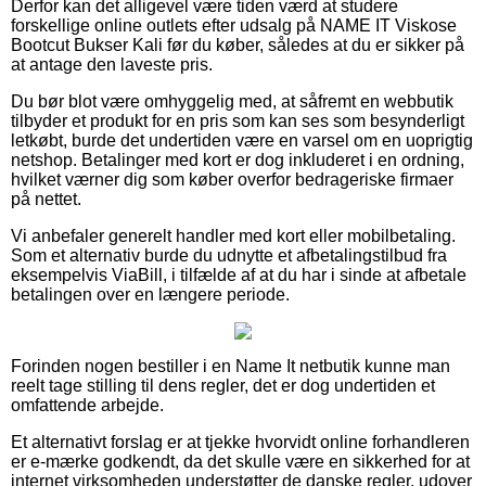
Derfor kan det alligevel være tiden værd at studere
forskellige online outlets efter udsalg på NAME IT Viskose
Bootcut Bukser Kali før du køber, således at du er sikker på
at antage den laveste pris.
Du bør blot være omhyggelig med, at såfremt en webbutik
tilbyder et produkt for en pris som kan ses som besynderligt
letkøbt, burde det undertiden være en varsel om en uoprigtig
netshop. Betalinger med kort er dog inkluderet i en ordning,
hvilket værner dig som køber overfor bedrageriske firmaer
på nettet.
Vi anbefaler generelt handler med kort eller mobilbetaling.
Som et alternativ burde du udnytte et afbetalingstilbud fra
eksempelvis ViaBill, i tilfælde af at du har i sinde at afbetale
betalingen over en længere periode.
Forinden nogen bestiller i en Name It netbutik kunne man
reelt tage stilling til dens regler, det er dog undertiden et
omfattende arbejde.
Et alternativt forslag er at tjekke hvorvidt online forhandleren
er e-mærke godkendt, da det skulle være en sikkerhed for at
internet virksomheden understøtter de danske regler, udover