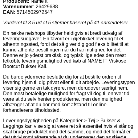
Producent:
Name It
Varenummer:
26429688
EAN:
5714502972547
Vurderet til
3.5
ud af 5 stjerner baseret på
41
anmeldelser
En række netshops tilbyder heldigvis et bredt udvalg af
leveringsudgaver. En favorit er i øjeblikket levering til et
afhentningssted, fordi det så giver dig god fleksibilitet til at
kunne afhente bestillingen når du har mulighed for det.
Denne er jo yderst praktisk, og typisk ligeledes den mest
letkøbte leveringsmulighed ved køb af NAME IT Viskose
Bootcut Bukser Kali.
Du burde ydermere beslutte dig for at bestille ordren til
levering hjem til dig privat eller til dit arbejde. Leveringstypen
viser sig gerne en tak dyrere, men derudover særligt nem.
Den mest betalelige mulighed for fragt vil dog til enhver tid
være at du selv henter produkterne, men den mulighed
afhænger af at du bor med kort afstand til online
forhandlerens tilholdssted.
Leveringsdygtigheden på Kategorier > Tøj > Bukser &
Leggings kan vise sig at være ret så essentiel hvis vi står og
skal bruge produktet med det samme, og med det formål er
det utvivlsomt afgørende at du undersøger den anslåede