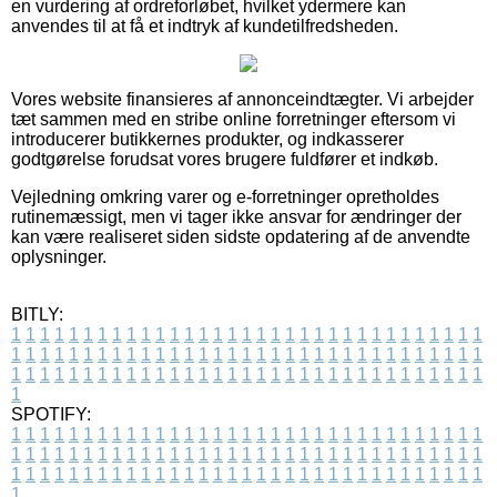
en vurdering af ordreforløbet, hvilket ydermere kan
anvendes til at få et indtryk af kundetilfredsheden.
Vores website finansieres af annonceindtægter. Vi arbejder
tæt sammen med en stribe online forretninger eftersom vi
introducerer butikkernes produkter, og indkasserer
godtgørelse forudsat vores brugere fuldfører et indkøb.
Vejledning omkring varer og e-forretninger opretholdes
rutinemæssigt, men vi tager ikke ansvar for ændringer der
kan være realiseret siden sidste opdatering af de anvendte
oplysninger.
BITLY:
1
1
1
1
1
1
1
1
1
1
1
1
1
1
1
1
1
1
1
1
1
1
1
1
1
1
1
1
1
1
1
1
1
1
1
1
1
1
1
1
1
1
1
1
1
1
1
1
1
1
1
1
1
1
1
1
1
1
1
1
1
1
1
1
1
1
1
1
1
1
1
1
1
1
1
1
1
1
1
1
1
1
1
1
1
1
1
1
1
1
1
1
1
1
1
1
1
1
1
1
SPOTIFY:
1
1
1
1
1
1
1
1
1
1
1
1
1
1
1
1
1
1
1
1
1
1
1
1
1
1
1
1
1
1
1
1
1
1
1
1
1
1
1
1
1
1
1
1
1
1
1
1
1
1
1
1
1
1
1
1
1
1
1
1
1
1
1
1
1
1
1
1
1
1
1
1
1
1
1
1
1
1
1
1
1
1
1
1
1
1
1
1
1
1
1
1
1
1
1
1
1
1
1
1