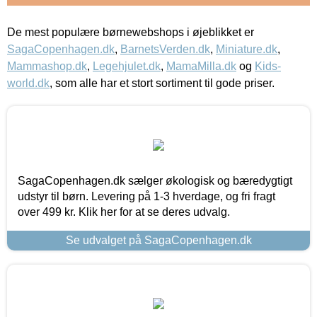
De mest populære børnewebshops i øjeblikket er
SagaCopenhagen.dk
,
BarnetsVerden.dk
,
Miniature.dk
,
Mammashop.dk
,
Legehjulet.dk
,
MamaMilla.dk
og
Kids-
world.dk
, som alle har et stort sortiment til gode priser.
SagaCopenhagen.dk sælger økologisk og bæredygtigt
udstyr til børn. Levering på 1-3 hverdage, og fri fragt
over 499 kr. Klik her for at se deres udvalg.
Se udvalget på SagaCopenhagen.dk