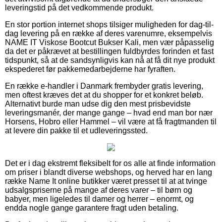
leveringstid på det vedkommende produkt.
En stor portion internet shops tilsiger muligheden for dag-til-
dag levering på en række af deres varenumre, eksempelvis
NAME IT Viskose Bootcut Bukser Kali, men vær påpasselig
da det er påkrævet at bestillingen fuldbyrdes forinden et fast
tidspunkt, så at de sandsynligvis kan nå at få dit nye produkt
ekspederet før pakkemedarbejderne har fyraften.
En række e-handler i Danmark frembyder gratis levering,
men oftest kræves det at du shopper for et konkret beløb.
Alternativt burde man udse dig den mest prisbevidste
leveringsmanér, der mange gange – hvad end man bor nær
Horsens, Hobro eller Hammel – vil være at få fragtmanden til
at levere din pakke til et udleveringssted.
Det er i dag ekstremt fleksibelt for os alle at finde information
om priser i blandt diverse webshops, og herved har en lang
række Name It online butikker været presset til at at tvinge
udsalgspriserne på mange af deres varer – til børn og
babyer, men ligeledes til damer og herrer – enormt, og
endda nogle gange garantere fragt uden betaling.