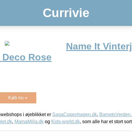
Currivie
Name It Vinter
 Deco Rose
Køb nu »
webshops i øjeblikket er
SagaCopenhagen.dk
,
BarnetsVerden
let.dk
,
MamaMilla.dk
og
Kids-world.dk
, som alle har et stort sor