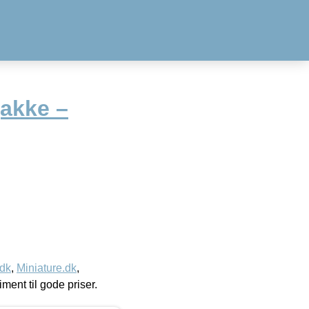
jakke –
.dk
,
Miniature.dk
,
timent til gode priser.