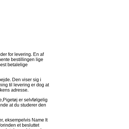
er for levering. En af
ente bestillingen lige
est betalelige
bejde. Den viser sig i
ing til levering er dog at
kkens adresse.
Pigetøj er selvfølgelig
rende at du studerer den
er, eksempelvis Name It
orinden et besluttet