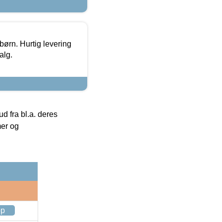
 børn. Hurtig levering
alg.
 fra bl.a. deres
mer og
op