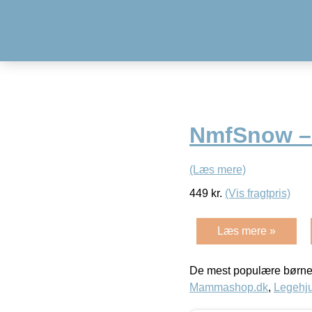
NmfSnow –
(Læs mere)
449
kr.
(Vis fragtpris)
Læs mere »
De mest populære børne
Mammashop.dk
,
Legehju