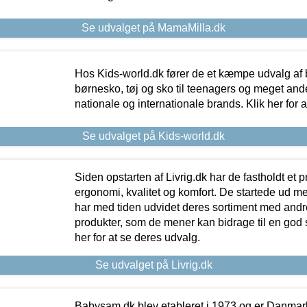
Se udvalget på MamaMilla.dk
Hos Kids-world.dk fører de et kæmpe udvalg af b
børnesko, tøj og sko til teenagers og meget ande
nationale og internationale brands. Klik her for 
Se udvalget på Kids-world.dk
Siden opstarten af Livrig.dk har de fastholdt et 
ergonomi, kvalitet og komfort. De startede ud 
har med tiden udvidet deres sortiment med andr
produkter, som de mener kan bidrage til en god s
her for at se deres udvalg.
Se udvalget på Livrig.dk
Babysam.dk blev etableret i 1973 og er Danmar