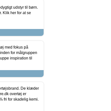
tigt udstyr til børn.
 Klik her for at se
tøj med fokus på
t inden for målgruppen
ppe inspiration til
vertøjsbrand. De klæder
ure.dk overtøj er
fri for skadelig kemi.