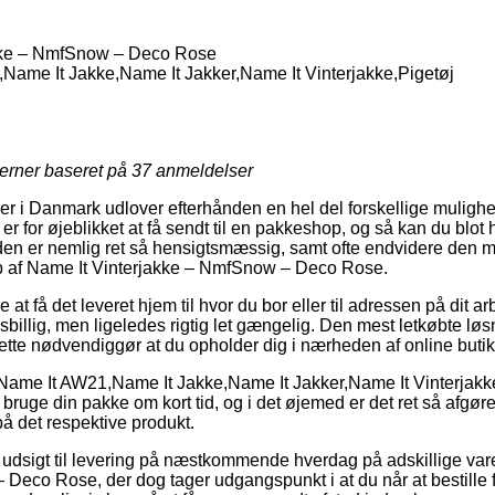
kke – NmfSnow – Deco Rose
ame It Jakke,Name It Jakker,Name It Vinterjakke,Pigetøj
jerner baseret på
37
anmeldelser
er i Danmark udlover efterhånden en hel del forskellige mulighed
r for øjeblikket at få sendt til en pakkeshop, og så kan du blot h
den er nemlig ret så hensigtsmæssig, samt ofte endvidere den m
b af Name It Vinterjakke – NmfSnow – Deco Rose.
t få det leveret hjem til hvor du bor eller til adressen på dit ar
sbillig, men ligeledes rigtig let gængelig. Den mest letkøbte løsn
ette nødvendiggør at du opholder dig i nærheden af online buti
Name It AW21,Name It Jakke,Name It Jakker,Name It Vinterjakke,
l bruge din pakke om kort tid, og i det øjemed er det ret så afgø
å det respektive produkt.
 udsigt til levering på næstkommende hverdag på adskillige var
Deco Rose, der dog tager udgangspunkt i at du når at bestille f