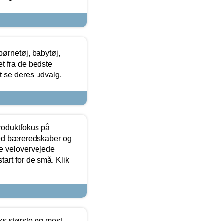
ørnetøj, babytøj,
t fra de bedste
at se deres udvalg.
produktfokus på
med bæreredskaber og
e velovervejede
tart for de små. Klik
ks største og mest