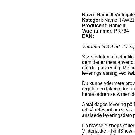
Navn:
Name It Vinterja
Kategori:
Name It AW21,N
Producent:
Name It
Varenummer:
PR764
EAN:
Vurderet til
3.9
ud af 5 st
Størstedelen af netbutikk
dem der er mest anvendt e
når det passer dig. Meto
leveringsløsning ved kø
Du kunne ydermere prøve a
regelen en tak mindre pri
hente ordren selv, men d
Antal dages levering på 
ret så relevant om vi ska
anslåede leveringsdato p
En masse e-shops stiller
Vinterjakke – NmfSnow – 