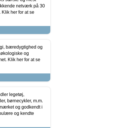
ækkende netværk på 30
Klik her for at se
gi, bæredygtighed og
 økologiske og
t. Klik her for at se
ler legetøj,
r, børnecykler, m.m.
-mærket og godkendt i
opulære og kendte