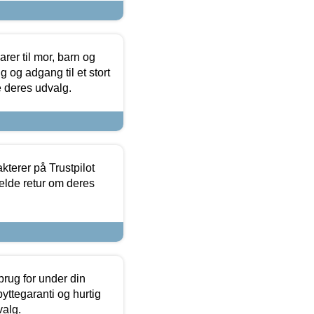
er til mor, barn og
 og adgang til et stort
se deres udvalg.
kterer på Trustpilot
elde retur om deres
brug for under din
yttegaranti og hurtig
valg.