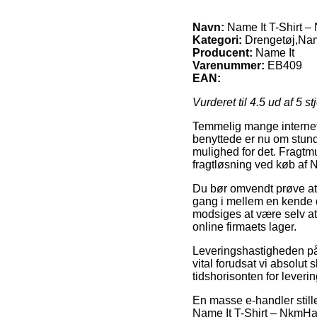
Navn:
Name It T-Shirt – 
Kategori:
Drengetøj,Name
Producent:
Name It
Varenummer:
EB409
EAN:
Vurderet til
4.5
ud af 5 st
Temmelig mange internet 
benyttede er nu om stunder
mulighed for det. Fragtm
fragtløsning ved køb af N
Du bør omvendt prøve at f
gang i mellem en kende dy
modsiges at være selv at 
online firmaets lager.
Leveringshastigheden på 
vital forudsat vi absolut
tidshorisonten for leverin
En masse e-handler stille
Name It T-Shirt – NkmHar