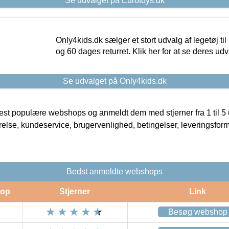
Se udvalget på Eurotoys.dk
Only4kids.dk sælger et stort udvalg af legetøj til
og 60 dages returret. Klik her for at se deres udv
Se udvalget på Only4kids.dk
t populære webshops og anmeldt dem med stjerner fra 1 til 5 ud
rrelse, kundeservice, brugervenlighed, betingelser, leveringsfor
Bedst anmeldte webshops
op
Stjerner
Link
Besøg webshop