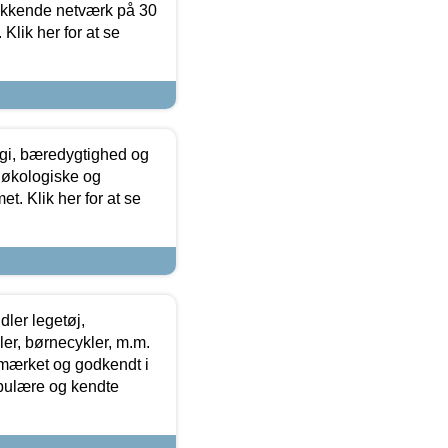
ækkende netværk på 30
Klik her for at se
gi, bæredygtighed og
 økologiske og
t. Klik her for at se
ler legetøj,
r, børnecykler, m.m.
-mærket og godkendt i
opulære og kendte