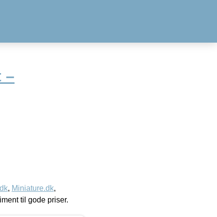
t –
.dk
,
Miniature.dk
,
timent til gode priser.