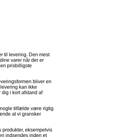
 til levering. Den mest
 dine varer når der er
n prisbilligste
Leveringsformen bliver en
 levering kan ikke
ig i kort afstand af
ogle tilfælde være rigtig
sende at vi gransker
es produkter, eksempelvis
ren indsendes inden et