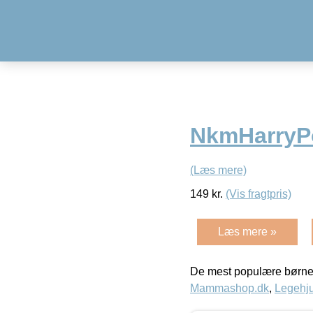
NkmHarryPot
(Læs mere)
149
kr.
(Vis fragtpris)
Læs mere »
De mest populære børne
Mammashop.dk
,
Legehju