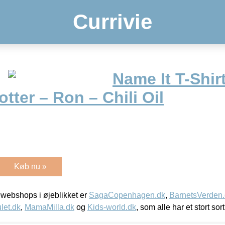
Currivie
Name It T-Shir
ter – Ron – Chili Oil
Køb nu »
webshops i øjeblikket er
SagaCopenhagen.dk
,
BarnetsVerden
let.dk
,
MamaMilla.dk
og
Kids-world.dk
, som alle har et stort sor