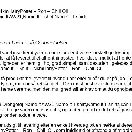
NkmHarryPotter – Ron – Chili Oil
 It AW21,Name It T-shirt,Name It T-shirts
jerner baseret på
42
anmeldelser
varehuse frembyder nu om stunder diverse forskellige løsninger
 at få leveret til et afhentningssted, hvor det er muligt at hente
uligheden er nemlig i høj grad simpel, samt desuden ligeledes de
ame It T-Shirt – NkmHarryPotter – Ron – Chili Oil.
å produkterne leveret til hvor du bor eller til når du er på job. 
rere, men også ret så ligetil. Den mest prisbevidste metode til
hente varerne, men den mulighed stiller krav om at du opholder d
Drengetøj,Name It AW21,Name It T-shirt,Name It T-shirts kan i n
 skal bruge varen om et øjeblik, og af den grund er det ret så pas
g for den aktuelle vare.
r udsigt til levering efter en enkelt hverdag på en række af der
ryPotter – Ron – Chili Oil, som imidlertid er afhængig af at ord