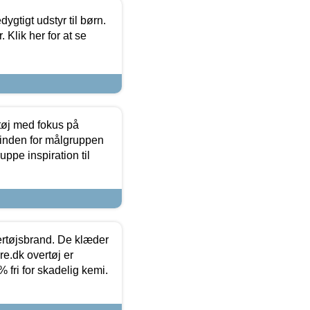
tigt udstyr til børn.
 Klik her for at se
tøj med fokus på
t inden for målgruppen
ppe inspiration til
vertøjsbrand. De klæder
ure.dk overtøj er
fri for skadelig kemi.