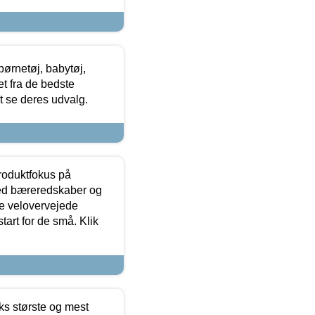
ørnetøj, babytøj,
t fra de bedste
at se deres udvalg.
produktfokus på
med bæreredskaber og
e velovervejede
tart for de små. Klik
ks største og mest