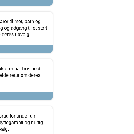
er til mor, barn og
 og adgang til et stort
se deres udvalg.
kterer på Trustpilot
elde retur om deres
brug for under din
yttegaranti og hurtig
valg.