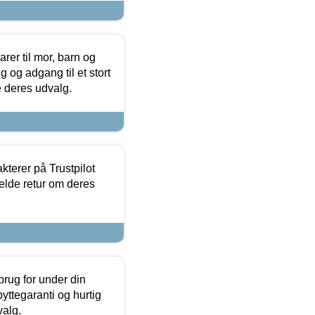
er til mor, barn og
 og adgang til et stort
se deres udvalg.
kterer på Trustpilot
elde retur om deres
brug for under din
yttegaranti og hurtig
valg.