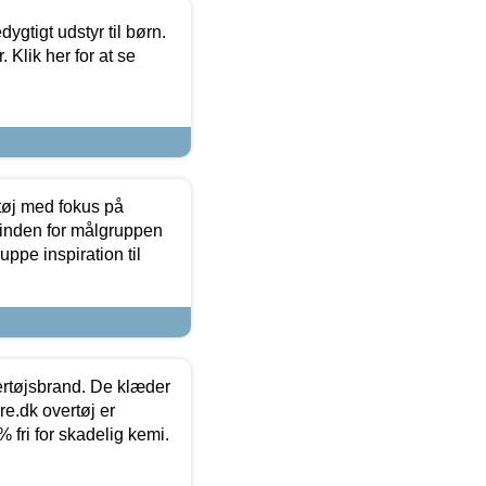
tigt udstyr til børn.
 Klik her for at se
tøj med fokus på
t inden for målgruppen
ppe inspiration til
vertøjsbrand. De klæder
ure.dk overtøj er
fri for skadelig kemi.