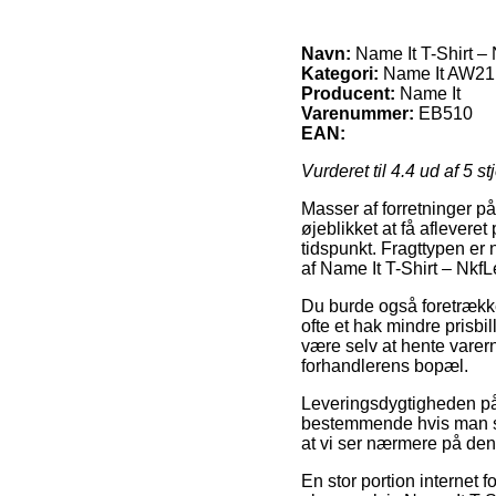
Navn:
Name It T-Shirt –
Kategori:
Name It AW21,N
Producent:
Name It
Varenummer:
EB510
EAN:
Vurderet til
4.4
ud af 5 st
Masser af forretninger på
øjeblikket at få aflever
tidspunkt. Fragttypen er
af Name It T-Shirt – Nkf
Du burde også foretrække 
ofte et hak mindre prisbi
være selv at hente varer
forhandlerens bopæl.
Leveringsdygtigheden på 
bestemmende hvis man st
at vi ser nærmere på den 
En stor portion internet 