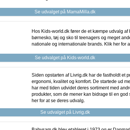
Se udvalget på MamaMilla.dk
Hos Kids-world.dk fører de et kæmpe udvalg af b
børnesko, tøj og sko til teenagers og meget ande
nationale og internationale brands. Klik her for 
Se udvalget på Kids-world.dk
Siden opstarten af Livrig.dk har de fastholdt et 
ergonomi, kvalitet og komfort. De startede ud 
har med tiden udvidet deres sortiment med andr
produkter, som de mener kan bidrage til en god s
her for at se deres udvalg.
Se udvalget på Livrig.dk
Babysam.dk blev etableret i 1973 og er Danmar