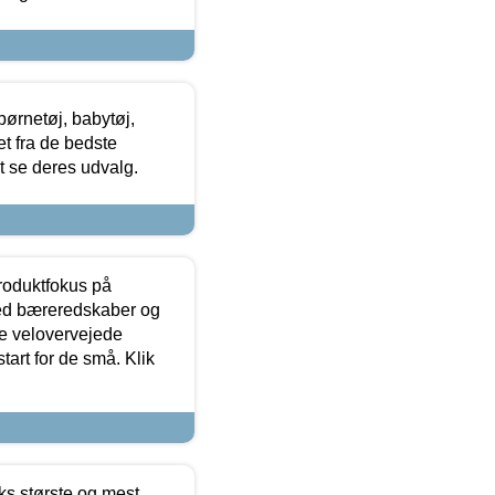
ørnetøj, babytøj,
t fra de bedste
at se deres udvalg.
produktfokus på
med bæreredskaber og
e velovervejede
tart for de små. Klik
ks største og mest