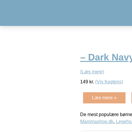
– Dark Nav
(Læs mere)
149
kr.
(Vis fragtpris)
Læs mere »
De mest populære børne
Mammashop.dk
,
Legehju