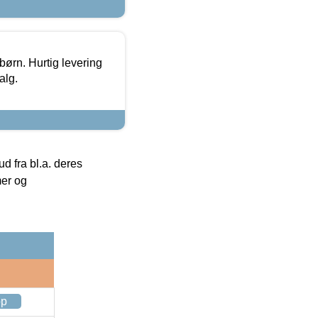
 børn. Hurtig levering
alg.
 fra bl.a. deres
mer og
op