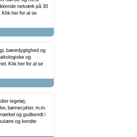
ækkende netværk på 30
Klik her for at se
gi, bæredygtighed og
 økologiske og
t. Klik her for at se
ler legetøj,
r, børnecykler, m.m.
-mærket og godkendt i
opulære og kendte