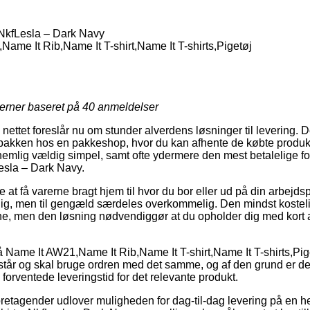
 NkfLesla – Dark Navy
ame It Rib,Name It T-shirt,Name It T-shirts,Pigetøj
jerner baseret på
40
anmeldelser
 nettet foreslår nu om stunder alverdens løsninger til levering. 
et pakken hos en pakkeshop, hvor du kan afhente de købte produkt
 nemlig vældig simpel, samt ofte ydermere den mest betalelige fo
Lesla – Dark Navy.
at få varerne bragt hjem til hvor du bor eller ud på din arbejds
llig, men til gengæld særdeles overkommelig. Den mindst kostelig
ne, men den løsning nødvendiggør at du opholder dig med kort af
Name It AW21,Name It Rib,Name It T-shirt,Name It T-shirts,Pige
år og skal bruge ordren med det samme, og af den grund er det
forventede leveringstid for det relevante produkt.
foretagender udlover muligheden for dag-til-dag levering på en he