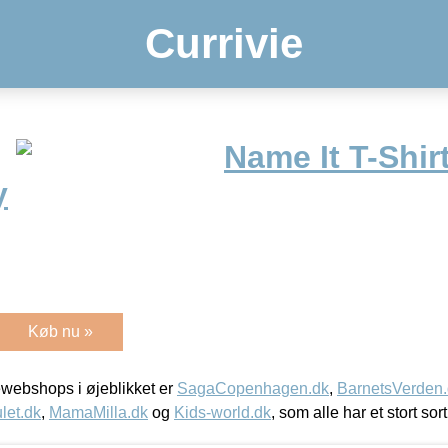
Currivie
Name It T-Shir
y
Køb nu »
webshops i øjeblikket er
SagaCopenhagen.dk
,
BarnetsVerden
let.dk
,
MamaMilla.dk
og
Kids-world.dk
, som alle har et stort sor