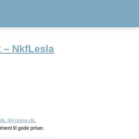
t – NkfLesla
.dk
,
Miniature.dk
,
timent til gode priser.