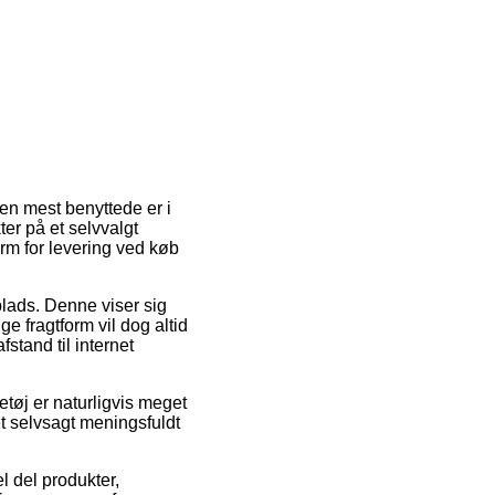
Den mest benyttede er i
er på et selvvalgt
rm for levering ved køb
plads. Denne viser sig
e fragtform vil dog altid
stand til internet
tøj er naturligvis meget
 selvsagt meningsfuldt
l del produkter,