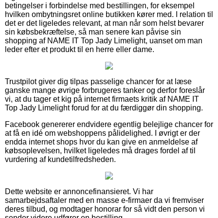
betingelser i forbindelse med bestillingen, for eksempel
hvilken ombytningsret online butikken kører med. I relation til
det er det ligeledes relevant, at man når som helst bevarer
sin købsbekræftelse, så man senere kan påvise sin
shopping af NAME IT Top Jady Limelight, uanset om man
leder efter et produkt til en herre eller dame.
Trustpilot giver dig tilpas passelige chancer for at læse
ganske mange øvrige forbrugeres tanker og derfor foreslår
vi, at du tager et kig på internet firmaets kritik af NAME IT
Top Jady Limelight forud for at du færdiggør din shopping.
Facebook genererer endvidere egentlig belejlige chancer for
at få en idé om webshoppens pålidelighed. I øvrigt er der
endda internet shops hvor du kan give en anmeldelse af
købsoplevelsen, hvilket ligeledes må drages fordel af til
vurdering af kundetilfredsheden.
Dette website er annoncefinansieret. Vi har
samarbejdsaftaler med en masse e-firmaer da vi fremviser
deres tilbud, og modtager honorar for så vidt den person vi
sender videre udfører en bestilling.