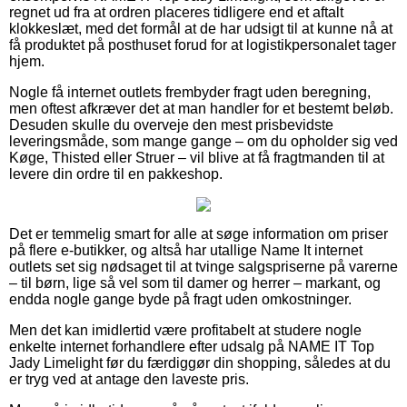
regnet ud fra at ordren placeres tidligere end et aftalt
klokkeslæt, med det formål at de har udsigt til at kunne nå at
få produktet på posthuset forud for at logistikpersonalet tager
hjem.
Nogle få internet outlets frembyder fragt uden beregning,
men oftest afkræver det at man handler for et bestemt beløb.
Desuden skulle du overveje den mest prisbevidste
leveringsmåde, som mange gange – om du opholder sig ved
Køge, Thisted eller Struer – vil blive at få fragtmanden til at
levere din ordre til en pakkeshop.
Det er temmelig smart for alle at søge information om priser
på flere e-butikker, og altså har utallige Name It internet
outlets set sig nødsaget til at tvinge salgspriserne på varerne
– til børn, lige så vel som til damer og herrer – markant, og
endda nogle gange byde på fragt uden omkostninger.
Men det kan imidlertid være profitabelt at studere nogle
enkelte internet forhandlere efter udsalg på NAME IT Top
Jady Limelight før du færdiggør din shopping, således at du
er tryg ved at antage den laveste pris.