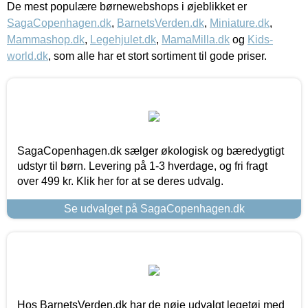
De mest populære børnewebshops i øjeblikket er
SagaCopenhagen.dk
,
BarnetsVerden.dk
,
Miniature.dk
,
Mammashop.dk
,
Legehjulet.dk
,
MamaMilla.dk
og
Kids-
world.dk
, som alle har et stort sortiment til gode priser.
SagaCopenhagen.dk sælger økologisk og bæredygtigt
udstyr til børn. Levering på 1-3 hverdage, og fri fragt
over 499 kr. Klik her for at se deres udvalg.
Se udvalget på SagaCopenhagen.dk
Hos BarnetsVerden.dk har de nøje udvalgt legetøj med