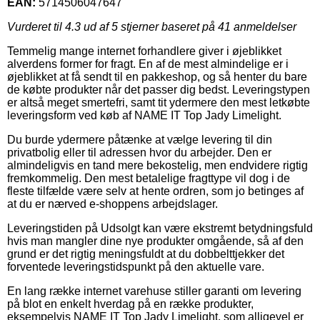
EAN:
5714506047647
Vurderet til
4.3
ud af 5 stjerner baseret på
41
anmeldelser
Temmelig mange internet forhandlere giver i øjeblikket
alverdens former for fragt. En af de mest almindelige er i
øjeblikket at få sendt til en pakkeshop, og så henter du bare
de købte produkter når det passer dig bedst. Leveringstypen
er altså meget smertefri, samt tit ydermere den mest letkøbte
leveringsform ved køb af NAME IT Top Jady Limelight.
Du burde ydermere påtænke at vælge levering til din
privatbolig eller til adressen hvor du arbejder. Den er
almindeligvis en tand mere bekostelig, men endvidere rigtig
fremkommelig. Den mest betalelige fragttype vil dog i de
fleste tilfælde være selv at hente ordren, som jo betinges af
at du er nærved e-shoppens arbejdslager.
Leveringstiden på Udsolgt kan være ekstremt betydningsfuld
hvis man mangler dine nye produkter omgående, så af den
grund er det rigtig meningsfuldt at du dobbelttjekker det
forventede leveringstidspunkt på den aktuelle vare.
En lang række internet varehuse stiller garanti om levering
på blot en enkelt hverdag på en række produkter,
eksempelvis NAME IT Top Jady Limelight, som alligevel er