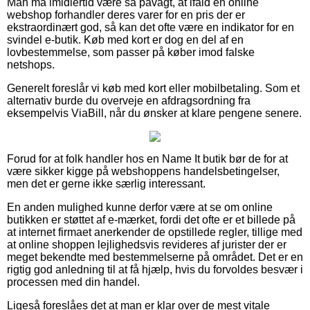
Man må imidlertid være så påvagt, at ifald en online
webshop forhandler deres varer for en pris der er
ekstraordinært god, så kan det ofte være en indikator for en
svindel e-butik. Køb med kort er dog en del af en
lovbestemmelse, som passer på køber imod falske
netshops.
Generelt foreslår vi køb med kort eller mobilbetaling. Som et
alternativ burde du overveje en afdragsordning fra
eksempelvis ViaBill, når du ønsker at klare pengene senere.
Forud for at folk handler hos en Name It butik bør de for at
være sikker kigge på webshoppens handelsbetingelser,
men det er gerne ikke særlig interessant.
En anden mulighed kunne derfor være at se om online
butikken er støttet af e-mærket, fordi det ofte er et billede på
at internet firmaet anerkender de opstillede regler, tillige med
at online shoppen lejlighedsvis revideres af jurister der er
meget bekendte med bestemmelserne på området. Det er en
rigtig god anledning til at få hjælp, hvis du forvoldes besvær i
processen med din handel.
Ligeså foreslåes det at man er klar over de mest vitale