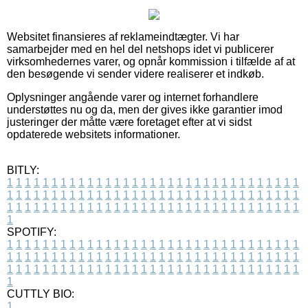
Websitet finansieres af reklameindtægter. Vi har
samarbejder med en hel del netshops idet vi publicerer
virksomhedernes varer, og opnår kommission i tilfælde af at
den besøgende vi sender videre realiserer et indkøb.
Oplysninger angående varer og internet forhandlere
understøttes nu og da, men der gives ikke garantier imod
justeringer der måtte være foretaget efter at vi sidst
opdaterede websitets informationer.
BITLY:
1
1
1
1
1
1
1
1
1
1
1
1
1
1
1
1
1
1
1
1
1
1
1
1
1
1
1
1
1
1
1
1
1
1
1
1
1
1
1
1
1
1
1
1
1
1
1
1
1
1
1
1
1
1
1
1
1
1
1
1
1
1
1
1
1
1
1
1
1
1
1
1
1
1
1
1
1
1
1
1
1
1
1
1
1
1
1
1
1
1
1
1
1
1
1
1
1
1
1
1
SPOTIFY:
1
1
1
1
1
1
1
1
1
1
1
1
1
1
1
1
1
1
1
1
1
1
1
1
1
1
1
1
1
1
1
1
1
1
1
1
1
1
1
1
1
1
1
1
1
1
1
1
1
1
1
1
1
1
1
1
1
1
1
1
1
1
1
1
1
1
1
1
1
1
1
1
1
1
1
1
1
1
1
1
1
1
1
1
1
1
1
1
1
1
1
1
1
1
1
1
1
1
1
1
CUTTLY BIO:
1