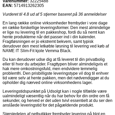
Varenummer:
32225488
EAN:
5714913262305
Vurderet til
4.8
ud af 5 stjerner baseret på
36
anmeldelser
En lang række online virksomheder frembyder i vore dage
en række forskellige leveringsformer. Den mest almindelige
er lige nu levering til en pakkeshop, fordi du så nemt kan
hente produkterne når det passer ind i din kalender.
Fragtløsningen er jo ekstremt bekvem, samt typisk
derudover den mest letkøbte løsning til levering ved køb af
NAME IT Slim-Fit kjole Vemma Black.
Du kan derudover udse dig at få leveret til din privatbolig
eller til hvor du arbejder. Fragttypen bliver almindeligvis et
hak mere omkostningsfuld, men endvidere temmelig
problemfri. Den prisbilligste leveringstype vil dog til enhver
tid være selv at hente pakken, men det nødvendiggør at du
opholder dig nærved online virksomhedens lager.
Leveringstidspunktet på Udsolgt kan i nogle tilfælde være
ualmindeligt væsentlig når du har behov for din ordre om få
sekunder, og herved er det uden tvivl essentielt at du ser den
anslåede leveringstid for det pågældende produkt.
Størstedelen af netbutikker frembyder levering på blot en