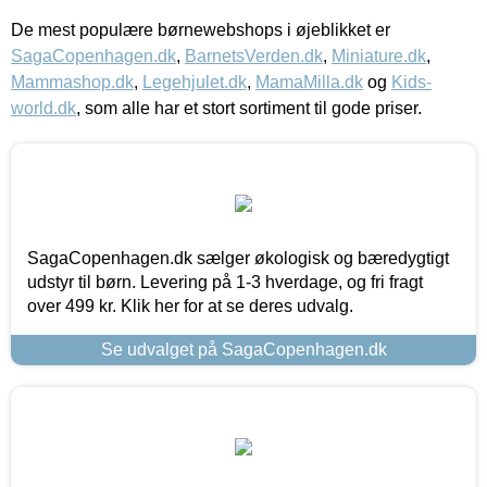
De mest populære børnewebshops i øjeblikket er
SagaCopenhagen.dk
,
BarnetsVerden.dk
,
Miniature.dk
,
Mammashop.dk
,
Legehjulet.dk
,
MamaMilla.dk
og
Kids-
world.dk
, som alle har et stort sortiment til gode priser.
SagaCopenhagen.dk sælger økologisk og bæredygtigt
udstyr til børn. Levering på 1-3 hverdage, og fri fragt
over 499 kr. Klik her for at se deres udvalg.
Se udvalget på SagaCopenhagen.dk