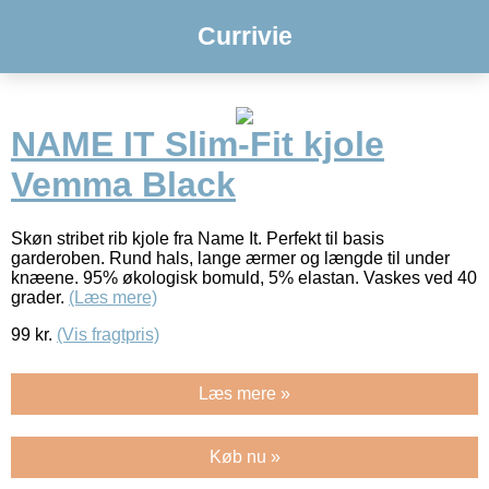
Currivie
NAME IT Slim-Fit kjole
Vemma Black
Skøn stribet rib kjole fra Name It. Perfekt til basis
garderoben. Rund hals, lange ærmer og længde til under
knæene. 95% økologisk bomuld, 5% elastan. Vaskes ved 40
grader.
(Læs mere)
99
kr.
(Vis fragtpris)
Læs mere »
Køb nu »