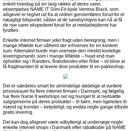
enkelt hverdag på en lang række af deres varer,
eksempelvis NAME IT Slim-Fit kjole Vemma Black, som
alligevel er regnet ud fra at ordren gennemføres forud for et
nøjagtigt tidspunkt, sådan at de sandsynligvis kan nå at få
de nye varer ekspederet forud for at medarbejderne har
fyraften.
Enkelte internet firmaer yder fragt uden beregning, men i
mange tilfælde kun såfremt der erhverves for en konkret
sum. Alternativt burde man overveje den mindst kostelige
leveringsmanér, som i mange tilfælde – hvad end man
opholder sig i Randers, Brønderslev eller Ribe – vil blive at
få fragtmanden til at levere dine produkter til en pakkeshop.
Det er særdeles smart for almindelige dødelige at vurdere
prisniveauet fra flere internet firmaer i Danmark, og følgelig
har flere Name It webshops set sig tvunget til at nedsætte
salgspriserne på deres produkter – til børn, men ligeledes til
mænd og kvinder – betydeligt, og endda nogle gange tilbyde
gratis levering.
Det kan dog alligevel være udbytterigt at undersøge nogle
enkelte internet shops i Danmark efter rabatkoder på NAME