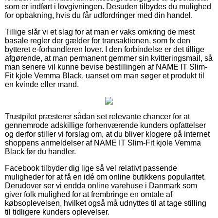
som er indført i lovgivningen. Desuden tilbydes du mulighed
for opbakning, hvis du får udfordringer med din handel.
Tillige slår vi et slag for at man er vaks omkring de mest
basale regler der gælder for transaktionen, som fx den
bytteret e-forhandleren lover. I den forbindelse er det tillige
afgørende, at man permanent gemmer sin kvitteringsmail, så
man senere vil kunne bevise bestillingen af NAME IT Slim-
Fit kjole Vemma Black, uanset om man søger et produkt til
en kvinde eller mand.
Trustpilot præsterer sådan set relevante chancer for at
gennemrode adskillige forhenværende kunders opfattelser
og derfor stiller vi forslag om, at du bliver klogere på internet
shoppens anmeldelser af NAME IT Slim-Fit kjole Vemma
Black før du handler.
Facebook tilbyder dig lige så vel relativt passende
muligheder for at få en idé om online butikkens popularitet.
Derudover ser vi endda online varehuse i Danmark som
giver folk mulighed for at frembringe en omtale af
købsoplevelsen, hvilket også må udnyttes til at tage stilling
til tidligere kunders oplevelser.