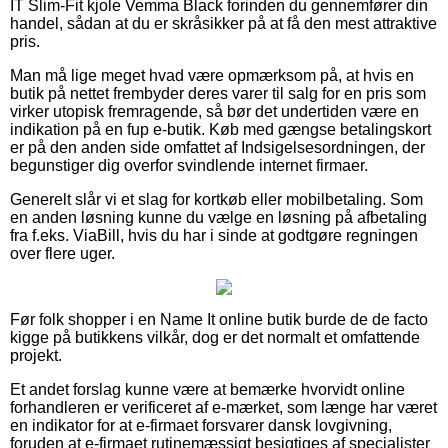
IT Slim-Fit kjole Vemma Black forinden du gennemfører din
handel, sådan at du er skråsikker på at få den mest attraktive
pris.
Man må lige meget hvad være opmærksom på, at hvis en
butik på nettet frembyder deres varer til salg for en pris som
virker utopisk fremragende, så bør det undertiden være en
indikation på en fup e-butik. Køb med gængse betalingskort
er på den anden side omfattet af Indsigelsesordningen, der
begunstiger dig overfor svindlende internet firmaer.
Generelt slår vi et slag for kortkøb eller mobilbetaling. Som
en anden løsning kunne du vælge en løsning på afbetaling
fra f.eks. ViaBill, hvis du har i sinde at godtgøre regningen
over flere uger.
Før folk shopper i en Name It online butik burde de de facto
kigge på butikkens vilkår, dog er det normalt et omfattende
projekt.
Et andet forslag kunne være at bemærke hvorvidt online
forhandleren er verificeret af e-mærket, som længe har været
en indikator for at e-firmaet forsvarer dansk lovgivning,
foruden at e-firmaet rutinemæssigt besigtiges af specialister