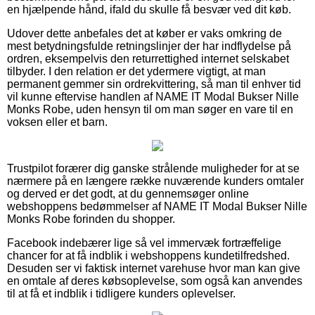
en hjælpende hånd, ifald du skulle få besvær ved dit køb.
Udover dette anbefales det at køber er vaks omkring de
mest betydningsfulde retningslinjer der har indflydelse på
ordren, eksempelvis den returrettighed internet selskabet
tilbyder. I den relation er det ydermere vigtigt, at man
permanent gemmer sin ordrekvittering, så man til enhver tid
vil kunne eftervise handlen af NAME IT Modal Bukser Nille
Monks Robe, uden hensyn til om man søger en vare til en
voksen eller et barn.
Trustpilot forærer dig ganske strålende muligheder for at se
nærmere på en længere række nuværende kunders omtaler
og derved er det godt, at du gennemsøger online
webshoppens bedømmelser af NAME IT Modal Bukser Nille
Monks Robe forinden du shopper.
Facebook indebærer lige så vel immervæk fortræffelige
chancer for at få indblik i webshoppens kundetilfredshed.
Desuden ser vi faktisk internet varehuse hvor man kan give
en omtale af deres købsoplevelse, som også kan anvendes
til at få et indblik i tidligere kunders oplevelser.