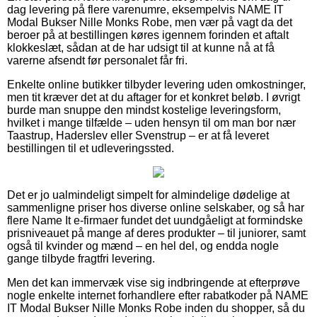
dag levering på flere varenumre, eksempelvis NAME IT
Modal Bukser Nille Monks Robe, men vær på vagt da det
beroer på at bestillingen køres igennem forinden et aftalt
klokkeslæt, sådan at de har udsigt til at kunne nå at få
varerne afsendt før personalet får fri.
Enkelte online butikker tilbyder levering uden omkostninger,
men tit kræver det at du aftager for et konkret beløb. I øvrigt
burde man snuppe den mindst kostelige leveringsform,
hvilket i mange tilfælde – uden hensyn til om man bor nær
Taastrup, Haderslev eller Svenstrup – er at få leveret
bestillingen til et udleveringssted.
Det er jo ualmindeligt simpelt for almindelige dødelige at
sammenligne priser hos diverse online selskaber, og så har
flere Name It e-firmaer fundet det uundgåeligt at formindske
prisniveauet på mange af deres produkter – til juniorer, samt
også til kvinder og mænd – en hel del, og endda nogle
gange tilbyde fragtfri levering.
Men det kan immervæk vise sig indbringende at efterprøve
nogle enkelte internet forhandlere efter rabatkoder på NAME
IT Modal Bukser Nille Monks Robe inden du shopper, så du