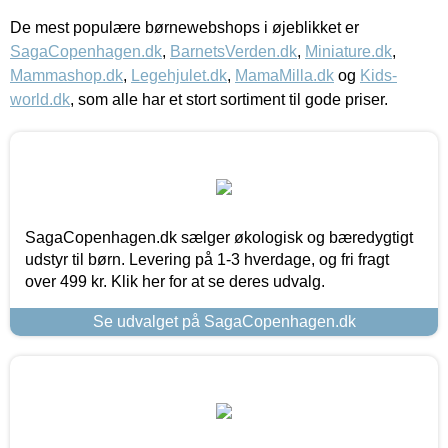
De mest populære børnewebshops i øjeblikket er
SagaCopenhagen.dk
,
BarnetsVerden.dk
,
Miniature.dk
,
Mammashop.dk
,
Legehjulet.dk
,
MamaMilla.dk
og
Kids-
world.dk
, som alle har et stort sortiment til gode priser.
SagaCopenhagen.dk sælger økologisk og bæredygtigt
udstyr til børn. Levering på 1-3 hverdage, og fri fragt
over 499 kr. Klik her for at se deres udvalg.
Se udvalget på SagaCopenhagen.dk