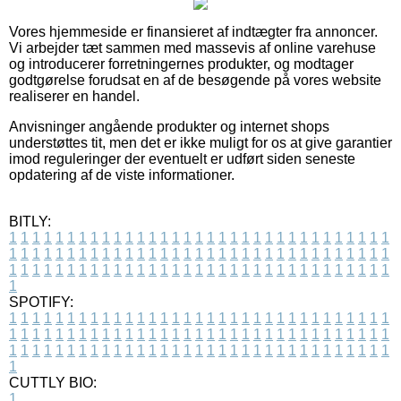
Vores hjemmeside er finansieret af indtægter fra annoncer.
Vi arbejder tæt sammen med massevis af online varehuse
og introducerer forretningernes produkter, og modtager
godtgørelse forudsat en af de besøgende på vores website
realiserer en handel.
Anvisninger angående produkter og internet shops
understøttes tit, men det er ikke muligt for os at give garantier
imod reguleringer der eventuelt er udført siden seneste
opdatering af de viste informationer.
BITLY:
1
1
1
1
1
1
1
1
1
1
1
1
1
1
1
1
1
1
1
1
1
1
1
1
1
1
1
1
1
1
1
1
1
1
1
1
1
1
1
1
1
1
1
1
1
1
1
1
1
1
1
1
1
1
1
1
1
1
1
1
1
1
1
1
1
1
1
1
1
1
1
1
1
1
1
1
1
1
1
1
1
1
1
1
1
1
1
1
1
1
1
1
1
1
1
1
1
1
1
1
SPOTIFY:
1
1
1
1
1
1
1
1
1
1
1
1
1
1
1
1
1
1
1
1
1
1
1
1
1
1
1
1
1
1
1
1
1
1
1
1
1
1
1
1
1
1
1
1
1
1
1
1
1
1
1
1
1
1
1
1
1
1
1
1
1
1
1
1
1
1
1
1
1
1
1
1
1
1
1
1
1
1
1
1
1
1
1
1
1
1
1
1
1
1
1
1
1
1
1
1
1
1
1
1
CUTTLY BIO:
1