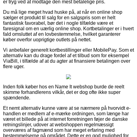
er tryg ved at modtage den mest betalelige pris.
Du må lige meget hvad huske på, at når en online shop
sælger et produkt til salg for en salgspris som er helt
fantastisk favorabel, bør det i nogle tilfælde være et
faresignal om en uærlig online shop. Kortbetalinger er i hvert
fald omsluttet af en lovbestemmelse, hvilket garanterer
køber overfor uoprigtige outlets på nettet.
Vi anbefaler generelt kortbestillinger eller MobilePay. Som et
alternativ kan du drage fordel af et tilbud som for eksempel
ViaBill, i tilfælde af at du agter at finansiere betalingen over
flere uger.
Inden folk køber hos en Name It webshop burde de reelt
skimme forhandlerens vilkår, det er dog ofte ikke super
spændende.
Et nemt alternativ kunne være at se nærmere på hvorvidt e-
handlen er medlem af e-mærke ordningen, som længe har
været et billede på at internet forretningen føjer de danske
retningslinjer, udover at webshoppen regelmæssigt
overværes af fagmænd som har meget erfaring med
bestemmelserne på området. Dette er en god mulighed for