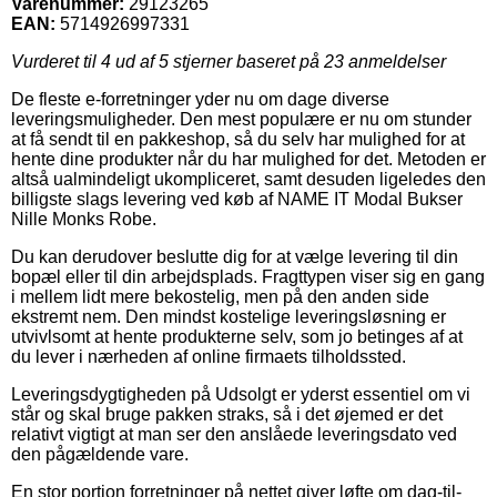
Varenummer:
29123265
EAN:
5714926997331
Vurderet til
4
ud af 5 stjerner baseret på
23
anmeldelser
De fleste e-forretninger yder nu om dage diverse
leveringsmuligheder. Den mest populære er nu om stunder
at få sendt til en pakkeshop, så du selv har mulighed for at
hente dine produkter når du har mulighed for det. Metoden er
altså ualmindeligt ukompliceret, samt desuden ligeledes den
billigste slags levering ved køb af NAME IT Modal Bukser
Nille Monks Robe.
Du kan derudover beslutte dig for at vælge levering til din
bopæl eller til din arbejdsplads. Fragttypen viser sig en gang
i mellem lidt mere bekostelig, men på den anden side
ekstremt nem. Den mindst kostelige leveringsløsning er
utvivlsomt at hente produkterne selv, som jo betinges af at
du lever i nærheden af online firmaets tilholdssted.
Leveringsdygtigheden på Udsolgt er yderst essentiel om vi
står og skal bruge pakken straks, så i det øjemed er det
relativt vigtigt at man ser den anslåede leveringsdato ved
den pågældende vare.
En stor portion forretninger på nettet giver løfte om dag-til-