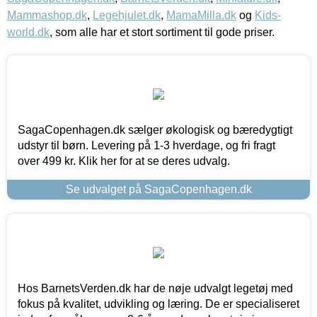
Mammashop.dk
,
Legehjulet.dk
,
MamaMilla.dk
og
Kids-
world.dk
, som alle har et stort sortiment til gode priser.
SagaCopenhagen.dk sælger økologisk og bæredygtigt
udstyr til børn. Levering på 1-3 hverdage, og fri fragt
over 499 kr. Klik her for at se deres udvalg.
Se udvalget på SagaCopenhagen.dk
Hos BarnetsVerden.dk har de nøje udvalgt legetøj med
fokus på kvalitet, udvikling og læring. De er specialiseret