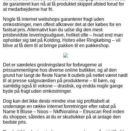
de garanteret kan nå at få produktet skippet afsted forud for
at medarbejderne har fri.
Nogle få internet webshops garanterer fragt uden
omkostninger, men oftest afkræver det at der købes for en
fastsat pris. Alternativt kan du udse dig den mest
prisbevidste leveringsudgave, hvilket ofte – hvad end man
opholder sig tæt på Kolding, Hobro eller Ringkøbing – vil
blive at få dem til at bringe pakken til en pakkeshop.
Det er særdeles gnidningsløst for forbrugerne at
prissammenligne hos diverse online butikker, og af den
grund har langt de fleste Name It outlets på nettet været nødt
til at presse salgsværdien på produkterne – til børn, og
samtidig også til voksne – drastisk, og endda nogle gange
byde på fragt uden omkostninger.
Dog kan det ikke desto mindre vise sig profitabelt at
undersøge en række internet forretninger efter rabat på
Name It Bluse – Noos – NkfNoralina – Etruscan Red inden
du shopper, således at du er skudsikker på at antage den
bedste pris.