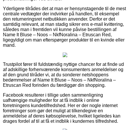
Yderligere tilrådes det at man er hensynstagende til de mest
centrale vedtægter der indvirker på handlen, til eksempel
den returneringsret netbutikken anvender. Derfor er det
samtidig relevant, at man stadig sikrer ens e-mail kvittering,
således man i fremtiden vil kunne påvise bestillingen af
Name It Bluse – Noos – NkfNoralina – Etruscan Red,
ligegyldigt om man efterspørger produkter til en kvinde eller
mand.
Trustpilot fører til fuldstændig nyttige chancer for at finde ud
af adskillige forhenværende konsumenters anmeldelser og
af den grund tilråder vi, at du sonderer netshoppens
bedømmelser af Name It Bluse – Noos – NkfNoralina –
Etruscan Red forinden du færdiggør din shopping.
Facebook resulterer i tillige uden sammenligning
uafhængige muligheder for at få indblik i online
forretningens kundetilfredshed. Her er der nogle internet
forretninger som gør det muligt at tilkendegive en
anmeldelse af deres købsoplevelse, hvilket ligeledes kan
drages fordel af til at få et indblik i kundernes tilfredshed.