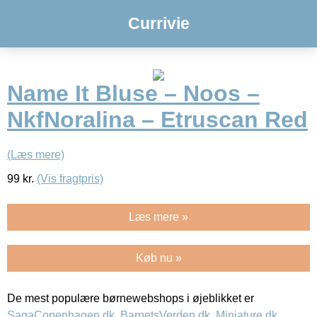
Currivie
Name It Bluse – Noos –
NkfNoralina – Etruscan Red
(Læs mere)
99
kr.
(Vis fragtpris)
Læs mere »
Køb nu »
De mest populære børnewebshops i øjeblikket er
SagaCopenhagen.dk
,
BarnetsVerden.dk
,
Miniature.dk
,