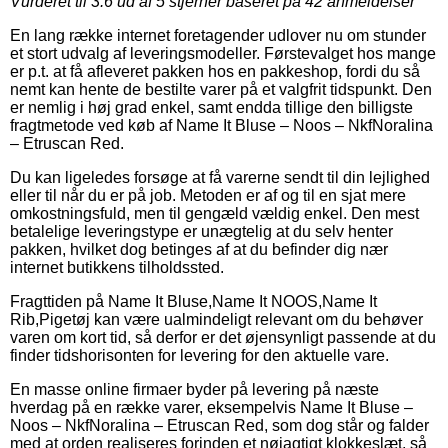
Vurderet til
3.6
ud af 5 stjerner baseret på
42
anmeldelser
En lang række internet foretagender udlover nu om stunder
et stort udvalg af leveringsmodeller. Førstevalget hos mange
er p.t. at få afleveret pakken hos en pakkeshop, fordi du så
nemt kan hente de bestilte varer på et valgfrit tidspunkt. Den
er nemlig i høj grad enkel, samt endda tillige den billigste
fragtmetode ved køb af Name It Bluse – Noos – NkfNoralina
– Etruscan Red.
Du kan ligeledes forsøge at få varerne sendt til din lejlighed
eller til når du er på job. Metoden er af og til en sjat mere
omkostningsfuld, men til gengæld vældig enkel. Den mest
betalelige leveringstype er unægtelig at du selv henter
pakken, hvilket dog betinges af at du befinder dig nær
internet butikkens tilholdssted.
Fragttiden på Name It Bluse,Name It NOOS,Name It
Rib,Pigetøj kan være ualmindeligt relevant om du behøver
varen om kort tid, så derfor er det øjensynligt passende at du
finder tidshorisonten for levering for den aktuelle vare.
En masse online firmaer byder på levering på næste
hverdag på en række varer, eksempelvis Name It Bluse –
Noos – NkfNoralina – Etruscan Red, som dog står og falder
med at orden realiseres forinden et nøjagtigt klokkeslæt, så