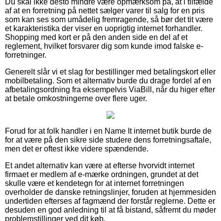
Du skal ikke desto mindre være opmærksom på, at i tilfælde
af at en forretning på nettet sælger varer til salg for en pris
som kan ses som umådelig fremragende, så bør det tit være
et karakteristika der viser en uoprigtig internet forhandler.
Shopping med kort er på den anden side en del af et
reglement, hvilket forsvarer dig som kunde imod falske e-
forretninger.
Generelt slår vi et slag for bestillinger med betalingskort eller
mobilbetaling. Som et alternativ burde du drage fordel af en
afbetalingsordning fra eksempelvis ViaBill, når du higer efter
at betale omkostningerne over flere uger.
Forud for at folk handler i en Name It internet butik burde de
for at være på den sikre side studere dens forretningsaftale,
men det er oftest ikke videre spændende.
Et andet alternativ kan være at efterse hvorvidt internet
firmaet er medlem af e-mærke ordningen, grundet at det
skulle være et kendetegn for at internet forretningen
overholder de danske retningslinjer, foruden at hjemmesiden
undertiden efterses af fagmænd der forstår reglerne. Dette er
desuden en god anledning til at få bistand, såfremt du møder
problemstillinger ved dit køb.