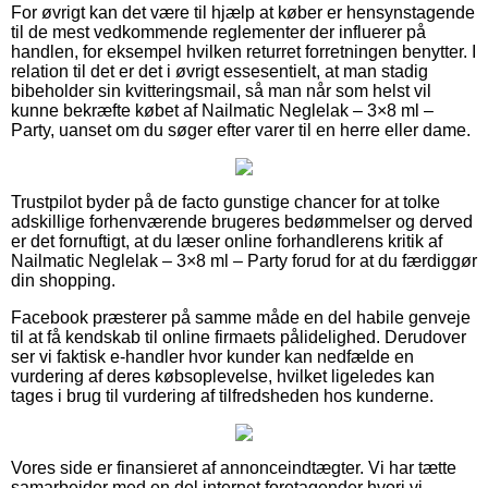
For øvrigt kan det være til hjælp at køber er hensynstagende
til de mest vedkommende reglementer der influerer på
handlen, for eksempel hvilken returret forretningen benytter. I
relation til det er det i øvrigt essesentielt, at man stadig
bibeholder sin kvitteringsmail, så man når som helst vil
kunne bekræfte købet af Nailmatic Neglelak – 3×8 ml –
Party, uanset om du søger efter varer til en herre eller dame.
Trustpilot byder på de facto gunstige chancer for at tolke
adskillige forhenværende brugeres bedømmelser og derved
er det fornuftigt, at du læser online forhandlerens kritik af
Nailmatic Neglelak – 3×8 ml – Party forud for at du færdiggør
din shopping.
Facebook præsterer på samme måde en del habile genveje
til at få kendskab til online firmaets pålidelighed. Derudover
ser vi faktisk e-handler hvor kunder kan nedfælde en
vurdering af deres købsoplevelse, hvilket ligeledes kan
tages i brug til vurdering af tilfredsheden hos kunderne.
Vores side er finansieret af annonceindtægter. Vi har tætte
samarbejder med en del internet foretagender hvori vi