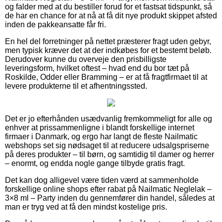
og falder med at du bestiller forud for et fastsat tidspunkt, så
de har en chance for at nå at få dit nye produkt skippet afsted
inden de pakkeansatte får fri.
En hel del forretninger på nettet præsterer fragt uden gebyr,
men typisk kræver det at der indkøbes for et bestemt beløb.
Derudover kunne du overveje den prisbilligste
leveringsform, hvilket oftest – hvad end du bor tæt på
Roskilde, Odder eller Bramming – er at få fragtfirmaet til at
levere produkterne til et afhentningssted.
Det er jo efterhånden usædvanlig fremkommeligt for alle og
enhver at prissammenligne i blandt forskellige internet
firmaer i Danmark, og ergo har langt de fleste Nailmatic
webshops set sig nødsaget til at reducere udsalgspriserne
på deres produkter – til børn, og samtidig til damer og herrer
– enormt, og endda nogle gange tilbyde gratis fragt.
Det kan dog alligevel være tiden værd at sammenholde
forskellige online shops efter rabat på Nailmatic Neglelak –
3×8 ml – Party inden du gennemfører din handel, således at
man er tryg ved at få den mindst kostelige pris.