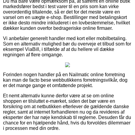
Du må bare være opmærksom på, at såfremt en online butik
markedsfører bedst i test varer til en pris som kan virke
overordentlig tiltalende, så er det for det meste være en
varsel om en uægte e-shop. Bestillinger med betalingskort
er ikke desto mindre inkluderet i en lovbestemmelse, hvilket
dækker kunden overfor bedrageriske online firmaer.
Vi anbefaler generelt handler med kort eller mobilbetaling.
Som en alternativ mulighed bør du overveje et tilbud som for
eksempel ViaBill, i tilfælde af at du hellere vil dække
regningen af flere omgange.
Forinden nogen handler på en Nailmatic online forretning
kan man de facto bese webbutikkens forretningsvilkår, dog
er det mange gange et omfattende projekt.
Et nemt alternativ kunne derfor være at se om online
shoppen er tilsluttet e-mærket, siden det bør være en
forsikring om at netbutikken efterlever de gældende danske
regler, samt at internet forhandleren nu og da revideres af
eksperter der har nøje kendskab til reglerne. Desuden får du
chance for en hjælpende hånd, hvis du forvoldes dilemmaer
i processen med din ordre.