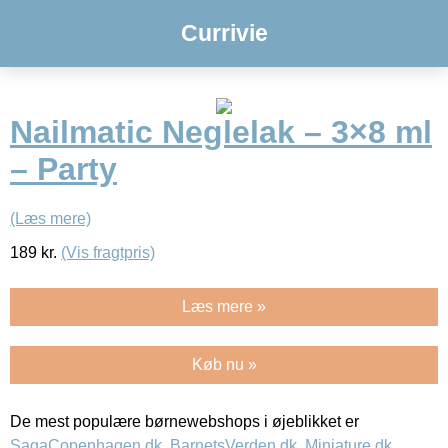
Currivie
Nailmatic Neglelak – 3×8 ml
– Party
(Læs mere)
189
kr.
(Vis fragtpris)
Læs mere »
Køb nu »
De mest populære børnewebshops i øjeblikket er
SagaCopenhagen.dk
,
BarnetsVerden.dk
,
Miniature.dk
,