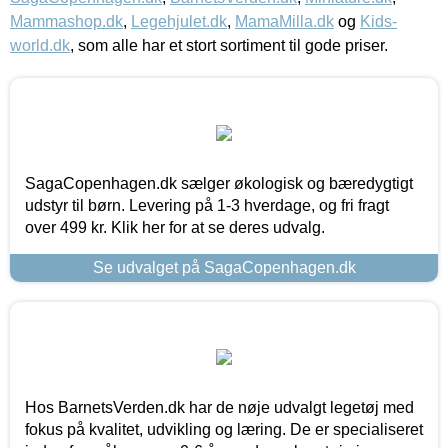
Mammashop.dk
,
Legehjulet.dk
,
MamaMilla.dk
og
Kids-
world.dk
, som alle har et stort sortiment til gode priser.
SagaCopenhagen.dk sælger økologisk og bæredygtigt
udstyr til børn. Levering på 1-3 hverdage, og fri fragt
over 499 kr. Klik her for at se deres udvalg.
Se udvalget på SagaCopenhagen.dk
Hos BarnetsVerden.dk har de nøje udvalgt legetøj med
fokus på kvalitet, udvikling og læring. De er specialiseret