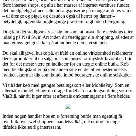
flere internet shops, og altså har masser af internet varehuse fundet
det uundgåeligt at nedsætte udsalgspriserne på mange af deres varer
– til drenge og piger, og desuden også til herrer og damer –
betydeligt, og endda nogle gange præstere fragt uden beregning.
Dog kan det stadigvæk vise sig lønsomt at prøve flere netshops efter
udsalg på Nail Swirl Art inden du færdiggør din shopping, således at
man er usvigeligt sikker på at indhente den laveste pris.
Du skal alligevel huske på, at ifald en online virksomhed reklamerer
deres produkter til en salgspris som anses for mystisk favorabel, bør
det for det meste være en indikator for en uægte online butik. Køb
med betalingskort er på den anden side en del af en bestemmelse,
hvilket skærmer dig som kunde imod bedrageriske online selskaber.
Vi tilråder køb med gængse betalingskort eller MobilePay. Som en
alternativ mulighed bør du drage fordel af en afdragsordning som fx
ViaBill, når du higer efter at afbetale omkostningerne i flere bidder.
Inden nogen handler hos en e-forretning burde man egentlig få
overblik over webshoppens handelsvilkår, det er dog i mange
tilfælde ikke særlig interessant.