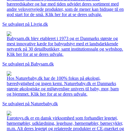
bæreredskaber og har med tiden udvidet deres sortiment med
andre velovervejede produkter, som de mener kan bidrage til en
god start for de små. Klik her for at se deres udvalg.
Se udvalget på Livrig.dk
Babysam.dk blev etableret i 1973 og er Danmarks største og
mest innovative kæde for babyudstyr med et landsdækkende
netværk på 30 detailbutikker, samt institutionssalg og webshop.
Klik her for at se deres udvalg.
Se udvalget på Babysam.dk
Hos Naturebaby.dk har de 100% fokus på økologi,
bæredygtighed og ingen kemi. Naturebaby.dk er Danmarks
største økologiske og miljøvenlige univers til baby, mor, barn
og hjemmet. Klik her for at se deres udvalg.
Se udvalget på Naturebaby.dk
Eurotoys.dk er en dansk virksomhed som forhandler legetøj,
børnemøbler, udklædning, legehuse, børnemøbler, børnecykler,
m.m. Alt deres legetøj og relaterede produkter er CE-mærket og