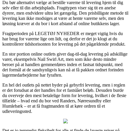
Du bør alternativt vælge at bestille varerne til levering hjem til dig
selv eller til din arbejdsplads. Fragttypen viser sig tit en anelse
dyrere, men endvidere ultra let gængelig. Den prisbilligste metode til
levering kan ikke modsiges at være at hente varerne selv, men den
løsning kræver at du bor i kort afstand af online butikkens lager.
Fragtperioden på LEGETØJ NYHEDER er meget vigtig hvis du
har brug for varerne lige om lidt, og derfor er det jo klogt at du
kontrollerer tidshorisonten for levering på det pågældende produkt.
En stor portion online outlets giver dag-til-dag levering på adskillige
varer, eksempelvis Nail Swirl Art, men som ikke desto mindre
beroer på at handlen gemmenføres inden et fastsat tidspunkt, med
det formål at de sandsynligvis kan nå at få pakken ordnet forinden
lagermedarbejderne har fyraften.
En hel del outlets på nettet byder på gebyrfri levering, men i reglen
er det forudsat at der handles for et fastslået beløb. Desuden burde
du overveje den mest betalelige form for levering, hvilket i de fleste
tilfælde – hvad end du bor ved Randers, Nørresundby eller
Humlebæk – er at få fragtmanden til at køre ordren til et
udleveringssted.
Det er jo temmelig fleksibelt for alle at finde de laveste priser på