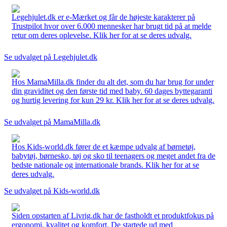
Legehjulet.dk er e-Mærket og får de højeste karakterer på
Trustpilot hvor over 6.000 mennesker har brugt tid på at melde
retur om deres oplevelse. Klik her for at se deres udvalg.
Se udvalget på Legehjulet.dk
Hos MamaMilla.dk finder du alt det, som du har brug for under
din graviditet og den første tid med baby. 60 dages byttegaranti
og hurtig levering for kun 29 kr. Klik her for at se deres udvalg.
Se udvalget på MamaMilla.dk
Hos Kids-world.dk fører de et kæmpe udvalg af børnetøj,
babytøj, børnesko, tøj og sko til teenagers og meget andet fra de
bedste nationale og internationale brands. Klik her for at se
deres udvalg.
Se udvalget på Kids-world.dk
Siden opstarten af Livrig.dk har de fastholdt et produktfokus på
ergonomi, kvalitet og komfort. De startede ud med