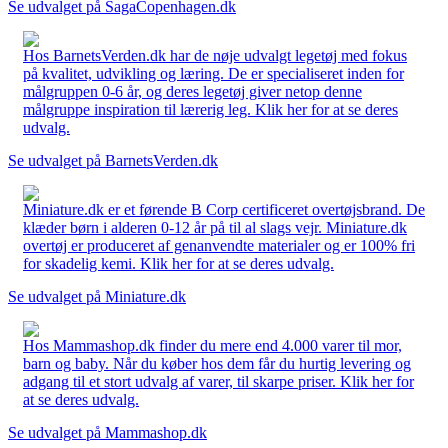
Se udvalget på SagaCopenhagen.dk
Hos BarnetsVerden.dk har de nøje udvalgt legetøj med fokus
på kvalitet, udvikling og læring. De er specialiseret inden for
målgruppen 0-6 år, og deres legetøj giver netop denne
målgruppe inspiration til lærerig leg. Klik her for at se deres
udvalg.
Se udvalget på BarnetsVerden.dk
Miniature.dk er et førende B Corp certificeret overtøjsbrand. De
klæder børn i alderen 0-12 år på til al slags vejr. Miniature.dk
overtøj er produceret af genanvendte materialer og er 100% fri
for skadelig kemi. Klik her for at se deres udvalg.
Se udvalget på Miniature.dk
Hos Mammashop.dk finder du mere end 4.000 varer til mor,
barn og baby. Når du køber hos dem får du hurtig levering og
adgang til et stort udvalg af varer, til skarpe priser. Klik her for
at se deres udvalg.
Se udvalget på Mammashop.dk