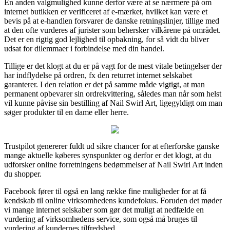
En anden valgmulighed kunne derfor være at se nærmere på om
internet butikken er verificeret af e-mærket, hvilket kan være et
bevis på at e-handlen forsvarer de danske retningslinjer, tillige med
at den ofte vurderes af jurister som behersker vilkårene på området.
Det er en rigtig god lejlighed til opbakning, for så vidt du bliver
udsat for dilemmaer i forbindelse med din handel.
Tillige er det klogt at du er på vagt for de mest vitale betingelser der
har indflydelse på ordren, fx den returret internet selskabet
garanterer. I den relation er det på samme måde vigtigt, at man
permanent opbevarer sin ordrekvittering, således man når som helst
vil kunne påvise sin bestilling af Nail Swirl Art, ligegyldigt om man
søger produkter til en dame eller herre.
Trustpilot genererer fuldt ud sikre chancer for at efterforske ganske
mange aktuelle køberes synspunkter og derfor er det klogt, at du
udforsker online forretningens bedømmelser af Nail Swirl Art inden
du shopper.
Facebook fører til også en lang række fine muligheder for at få
kendskab til online virksomhedens kundefokus. Foruden det møder
vi mange internet selskaber som gør det muligt at nedfælde en
vurdering af virksomhedens service, som også må bruges til
vurdering af kundernes tilfredshed.