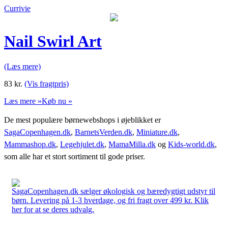
Currivie
Nail Swirl Art
(Læs mere)
83
kr.
(Vis fragtpris)
Læs mere »
Køb nu »
De mest populære børnewebshops i øjeblikket er
SagaCopenhagen.dk
,
BarnetsVerden.dk
,
Miniature.dk
,
Mammashop.dk
,
Legehjulet.dk
,
MamaMilla.dk
og
Kids-world.dk
,
som alle har et stort sortiment til gode priser.
SagaCopenhagen.dk sælger økologisk og bæredygtigt udstyr til
børn. Levering på 1-3 hverdage, og fri fragt over 499 kr. Klik
her for at se deres udvalg.