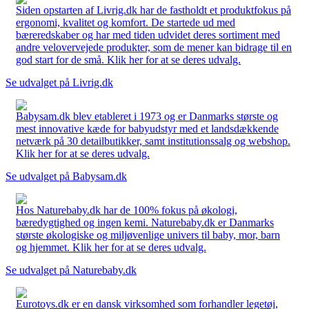
Siden opstarten af Livrig.dk har de fastholdt et produktfokus på
ergonomi, kvalitet og komfort. De startede ud med
bæreredskaber og har med tiden udvidet deres sortiment med
andre velovervejede produkter, som de mener kan bidrage til en
god start for de små. Klik her for at se deres udvalg.
Se udvalget på Livrig.dk
Babysam.dk blev etableret i 1973 og er Danmarks største og
mest innovative kæde for babyudstyr med et landsdækkende
netværk på 30 detailbutikker, samt institutionssalg og webshop.
Klik her for at se deres udvalg.
Se udvalget på Babysam.dk
Hos Naturebaby.dk har de 100% fokus på økologi,
bæredygtighed og ingen kemi. Naturebaby.dk er Danmarks
største økologiske og miljøvenlige univers til baby, mor, barn
og hjemmet. Klik her for at se deres udvalg.
Se udvalget på Naturebaby.dk
Eurotoys.dk er en dansk virksomhed som forhandler legetøj,