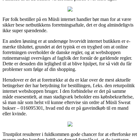
Før folk bestiller på en Müsli internet handler bør man for at være
sikker bese netbutikkens forretningsaftale, det er dog almindeligvis
ikke super spændende.
En anden løsning er at undersøge hvorvidt internet butikken er e-
mærke tilsluttet, grundet at det typisk er en tryghed om at online
forretningen overholder de danske regler, og at webshoppen
rutinemæssigt overvåges af fagfolk der forstår de gældende regler.
Dette er desuden din lejlighed til at blive hjulpet, for så vidt du får
problemer som følge af din shopping.
Herudover er det at foretrække at du er klar over de mest aktuelle
betingelser der har betydning for bestillingen, f.eks. den returpolitik
internet webshoppen bruger. I den forbindelse er det på samme
måde essesentielt, at man stadigvæk beholder ens købsbekræftelse,
så man når som helst vil kunne eftervise sin ordre af Müsli Sweat
bukser – 016095301, hvad end du er på gaveindkøb til en mand
eller kvinde.
Trustpilot resulterer i fuldkommen gode chancer for at efterforske ret
mange andre kunders kritik og derved foreslår vi, at du iagttager