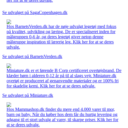
her for at se deres udvalg.
Se udvalget på SagaCopenhagen.dk
Hos BarnetsVerden.dk har de nøje udvalgt legetøj med fokus
på kvalitet, udvikling og læring. De er specialiseret inden for
målgruppen 0-6 år, og deres legetøj giver netop denne
målgruppe inspiration til lærerig leg. Klik her for at se deres
udvalg.
Se udvalget på BarnetsVerden.dk
Miniature.dk er et førende B Corp certificeret overtøjsbrand. De
klæder børn i alderen 0-12 år på til al slags vejr. Miniature.dk
overtøj er produceret af genanvendte materialer og er 100% fri
for skadelig kemi. Klik her for at se deres udvalg.
Se udvalget på Miniature.dk
Hos Mammashop.dk finder du mere end 4.000 varer til mor,
barn og baby. Når du køber hos dem får du hurtig levering og
adgang til et stort udvalg af varer, til skarpe priser. Klik her for
at se deres udvalg.