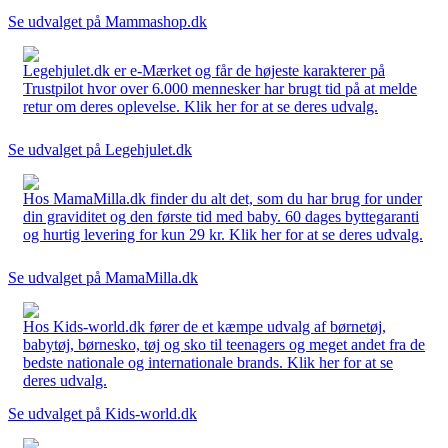
Se udvalget på Mammashop.dk
Legehjulet.dk er e-Mærket og får de højeste karakterer på
Trustpilot hvor over 6.000 mennesker har brugt tid på at melde
retur om deres oplevelse. Klik her for at se deres udvalg.
Se udvalget på Legehjulet.dk
Hos MamaMilla.dk finder du alt det, som du har brug for under
din graviditet og den første tid med baby. 60 dages byttegaranti
og hurtig levering for kun 29 kr. Klik her for at se deres udvalg.
Se udvalget på MamaMilla.dk
Hos Kids-world.dk fører de et kæmpe udvalg af børnetøj,
babytøj, børnesko, tøj og sko til teenagers og meget andet fra de
bedste nationale og internationale brands. Klik her for at se
deres udvalg.
Se udvalget på Kids-world.dk