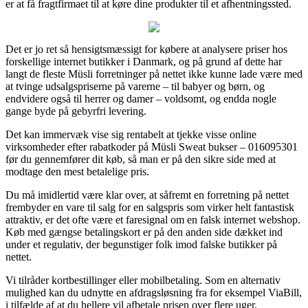
er at få fragtfirmaet til at køre dine produkter til et afhentningssted.
Det er jo ret så hensigtsmæssigt for købere at analysere priser hos
forskellige internet butikker i Danmark, og på grund af dette har
langt de fleste Müsli forretninger på nettet ikke kunne lade være med
at tvinge udsalgspriserne på varerne – til babyer og børn, og
endvidere også til herrer og damer – voldsomt, og endda nogle
gange byde på gebyrfri levering.
Det kan immervæk vise sig rentabelt at tjekke visse online
virksomheder efter rabatkoder på Müsli Sweat bukser – 016095301
før du gennemfører dit køb, så man er på den sikre side med at
modtage den mest betalelige pris.
Du må imidlertid være klar over, at såfremt en forretning på nettet
frembyder en vare til salg for en salgspris som virker helt fantastisk
attraktiv, er det ofte være et faresignal om en falsk internet webshop.
Køb med gængse betalingskort er på den anden side dækket ind
under et regulativ, der begunstiger folk imod falske butikker på
nettet.
Vi tilråder kortbestillinger eller mobilbetaling. Som en alternativ
mulighed kan du udnytte en afdragsløsning fra for eksempel ViaBill,
i tilfælde af at du hellere vil afbetale prisen over flere uger.