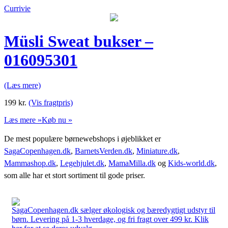
Currivie
Müsli Sweat bukser –
016095301
(Læs mere)
199
kr.
(Vis fragtpris)
Læs mere »
Køb nu »
De mest populære børnewebshops i øjeblikket er
SagaCopenhagen.dk
,
BarnetsVerden.dk
,
Miniature.dk
,
Mammashop.dk
,
Legehjulet.dk
,
MamaMilla.dk
og
Kids-world.dk
,
som alle har et stort sortiment til gode priser.
SagaCopenhagen.dk sælger økologisk og bæredygtigt udstyr til
børn. Levering på 1-3 hverdage, og fri fragt over 499 kr. Klik