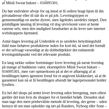
af Müsli Sweat bukser – 016095301.
Du bør endvidere afveje for og imod at få ordren bragt hjem til din
privatadresse eller til når du er på job. Leveringstypen er
gennemsnitligt en anelse dyrere, men ligeledes særdeles simpel. Den
prisbilligste løsning til levering vil dog utvivlsomt være at hente
varerne selv, men den mulighed forudsætter at du lever nær internet
webshoppens hjemsted.
Antal dages levering på Underdele er jo særdeles betydningsfuld
ifald man behøver produkterne inden for kort tid, så med det formål
er det selvsagt væsentligt at du dobbelttjekker det estimerede
leveringstidspunkt ved det relevante produkt.
En lang række online forretninger lover levering på næste hverdag
på mange af butikkens varer, eksempelvis Müsli Sweat bukser –
016095301, men vær opmærksom på at det er afhængig af at
bestillingen køres igennem forud for et angivent klokkeslæt, så at de
garanteret kan nå at få bestillingen afsendt før lagerpersonalet holder
fyraften.
En hel del shops på nettet lover levering uden beregning, men oftest
gælder det kun hvis du shopper for et fastslået beløb. Desuden skal
man tage den mest prisbevidste metode til levering, der gerne – uden
hensyn til om man opholder sig tæt på Randers, Nyborg eller Sorø –