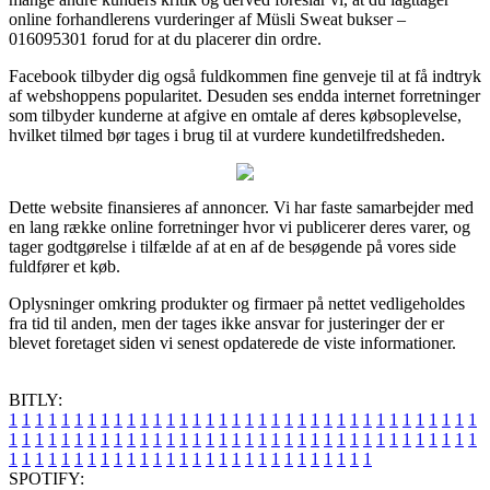
online forhandlerens vurderinger af Müsli Sweat bukser –
016095301 forud for at du placerer din ordre.
Facebook tilbyder dig også fuldkommen fine genveje til at få indtryk
af webshoppens popularitet. Desuden ses endda internet forretninger
som tilbyder kunderne at afgive en omtale af deres købsoplevelse,
hvilket tilmed bør tages i brug til at vurdere kundetilfredsheden.
Dette website finansieres af annoncer. Vi har faste samarbejder med
en lang række online forretninger hvor vi publicerer deres varer, og
tager godtgørelse i tilfælde af at en af de besøgende på vores side
fuldfører et køb.
Oplysninger omkring produkter og firmaer på nettet vedligeholdes
fra tid til anden, men der tages ikke ansvar for justeringer der er
blevet foretaget siden vi senest opdaterede de viste informationer.
BITLY:
1
1
1
1
1
1
1
1
1
1
1
1
1
1
1
1
1
1
1
1
1
1
1
1
1
1
1
1
1
1
1
1
1
1
1
1
1
1
1
1
1
1
1
1
1
1
1
1
1
1
1
1
1
1
1
1
1
1
1
1
1
1
1
1
1
1
1
1
1
1
1
1
1
1
1
1
1
1
1
1
1
1
1
1
1
1
1
1
1
1
1
1
1
1
1
1
1
1
1
1
SPOTIFY: