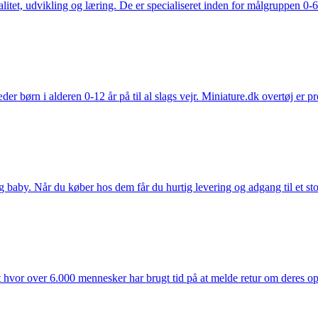
tet, udvikling og læring. De er specialiseret inden for målgruppen 0-6 
der børn i alderen 0-12 år på til al slags vejr. Miniature.dk overtøj er 
y. Når du køber hos dem får du hurtig levering og adgang til et stort u
t hvor over 6.000 mennesker har brugt tid på at melde retur om deres opl