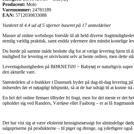
Producent:
Molo
Varenummer:
24781189
EAN:
5712030833088
Vurderet til
4.4
ud af 5 stjerner baseret på
17
anmeldelser
Masser af online webshops foreslår til alt held diverse fragtmuligheder
nemlig vældig praktisk, samt endda ydermere den mindst kostelig
Du burde på samme måde beslutte dig for at vælge levering hjem til di
mulighed for levering er utvivlsomt selv at hente ordren, men dette st
Leveringshastigheden på BØRNETØJ > Babytøj er naturligvis super rele
den aktuelle vare.
Størstedelen af e-butikker i Danmark byder på dag-til-dag levering
indsendes før et nøjagtigt tidspunkt, så at de har udsigt til at kunne nå
En hel del online firmaer tilbyder fri fragt, men for det meste er det 
opholder sig ved Randers, Værløse eller Faaborg – er at få fragtmanden 
Det har vist sig at være ekstremt hensigtsmæssigt for almindelige dødeli
salgspriserne på produkterne – til piger og drenge, og yderligere også 