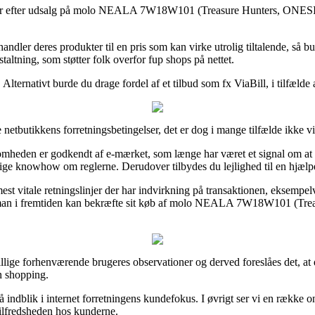
gender efter udsalg på molo NEALA 7W18W101 (Treasure Hunters, ONESIZ
handler deres produkter til en pris som kan virke utrolig tiltalende, s
altning, som støtter folk overfor fup shops på nettet.
 Alternativt burde du drage fordel af et tilbud som fx ViaBill, i tilfæld
 netbutikkens forretningsbetingelser, det er dog i mange tilfælde ikke 
heden er godkendt af e-mærket, som længe har været et signal om at onlin
ige knowhow om reglerne. Derudover tilbydes du lejlighed til en hjælp
est vitale retningslinjer der har indvirkning på transaktionen, eksempel
es man i fremtiden kan bekræfte sit køb af molo NEALA 7W18W101 (Tre
dskillige forhenværende brugeres observationer og derved foreslåes det
 shopping.
å indblik i internet forretningens kundefokus. I øvrigt ser vi en række
tilfredsheden hos kunderne.