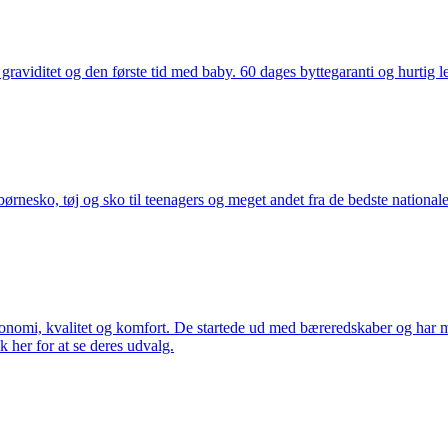
aviditet og den første tid med baby. 60 dages byttegaranti og hurtig lev
nesko, tøj og sko til teenagers og meget andet fra de bedste nationale 
rgonomi, kvalitet og komfort. De startede ud med bæreredskaber og har
k her for at se deres udvalg.