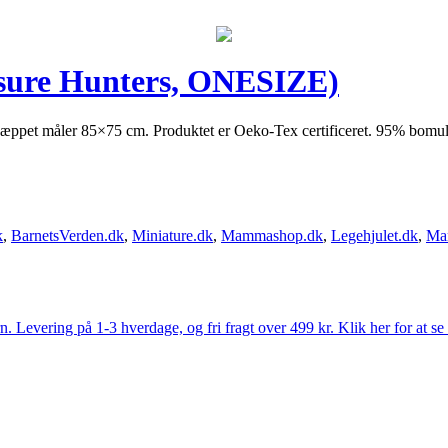
ure Hunters, ONESIZE)
Tæppet måler 85×75 cm. Produktet er Oeko-Tex certificeret. 95% bomu
k
,
BarnetsVerden.dk
,
Miniature.dk
,
Mammashop.dk
,
Legehjulet.dk
,
Ma
Levering på 1-3 hverdage, og fri fragt over 499 kr. Klik her for at se