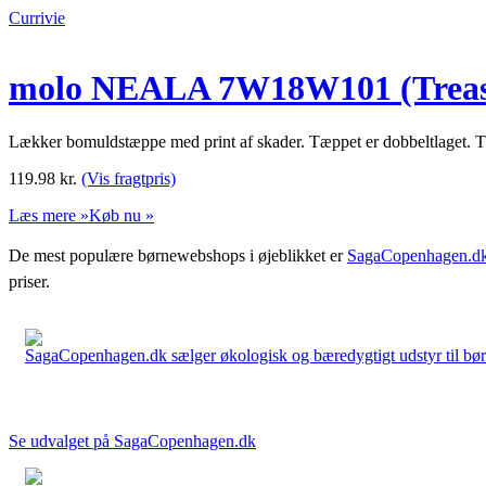
Currivie
molo NEALA 7W18W101 (Treas
Lækker bomuldstæppe med print af skader. Tæppet er dobbeltlaget. 
119.98
kr.
(Vis fragtpris)
Læs mere »
Køb nu »
De mest populære børnewebshops i øjeblikket er
SagaCopenhagen.d
priser.
SagaCopenhagen.dk sælger økologisk og bæredygtigt udstyr til børn. 
Se udvalget på SagaCopenhagen.dk