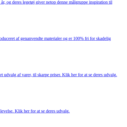
år, og deres legetøj giver netop denne målgruppe inspiration til
produceret af genanvendte materialer og er 100% fri for skadelig
dvalg af varer, til skarpe priser. Klik her for at se deres udvalg.
evelse. Klik her for at se deres udvalg.