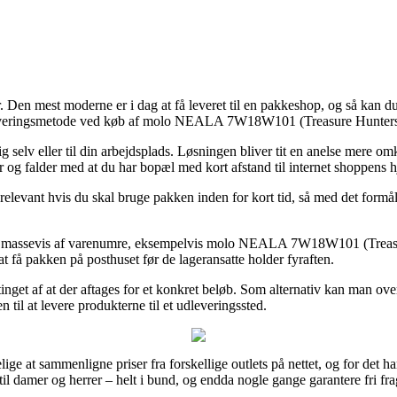
. Den mest moderne er i dag at få leveret til en pakkeshop, og så kan du
e leveringsmetode ved køb af molo NEALA 7W18W101 (Treasure Hunte
g selv eller til din arbejdsplads. Løsningen bliver tit en anelse mere 
år og falder med at du har bopæl med kort afstand til internet shoppens 
vant hvis du skal bruge pakken inden for kort tid, så med det formål 
 på massevis af varenumre, eksempelvis molo NEALA 7W18W101 (Treasur
 at få pakken på posthuset før de lageransatte holder fyraften.
betinget af at der aftages for et konkret beløb. Som alternativ kan man o
til at levere produkterne til et udleveringssted.
ge at sammenligne priser fra forskellige outlets på nettet, og for det ha
til damer og herrer – helt i bund, og endda nogle gange garantere fri fra