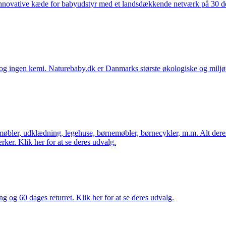
nnovative kæde for babyudstyr med et landsdækkende netværk på 30 detai
ingen kemi. Naturebaby.dk er Danmarks største økologiske og miljøven
øbler, udklædning, legehuse, børnemøbler, børnecykler, m.m. Alt dere
ker. Klik her for at se deres udvalg.
ng og 60 dages returret. Klik her for at se deres udvalg.