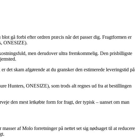
 blot gå forbi efter ordren præcis når det passer dig. Fragtformen er
rs, ONESIZE).
omkostningsfuld, men derudover ultra fremkommelig. Den prisbilligste
hjemsted.
er det skam afgørende at du gransker den estimerede leveringstid på
e Hunters, ONESIZE), som trods alt regnes ud fra at bestillingen
verveje den mest letkøbte form for fragt, der typisk – uanset om man
r masser af Molo forretninger på nettet set sig nødsaget til at reducere
gt.