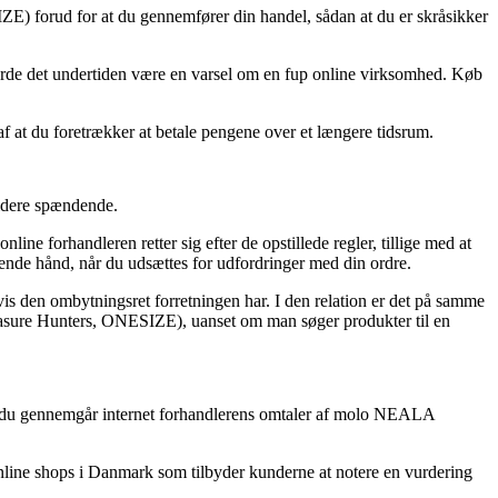
E) forud for at du gennemfører din handel, sådan at du er skråsikker
å burde det undertiden være en varsel om en fup online virksomhed. Køb
e af at du foretrækker at betale pengene over et længere tidsrum.
videre spændende.
e forhandleren retter sig efter de opstillede regler, tillige med at
ende hånd, når du udsættes for udfordringer med din ordre.
vis den ombytningsret forretningen har. I den relation er det på samme
asure Hunters, ONESIZE), uanset om man søger produkter til en
, at du gennemgår internet forhandlerens omtaler af molo NEALA
 online shops i Danmark som tilbyder kunderne at notere en vurdering