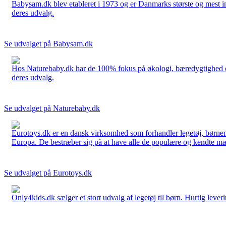
Babysam.dk blev etableret i 1973 og er Danmarks største og mest i
deres udvalg.
Se udvalget på Babysam.dk
Hos Naturebaby.dk har de 100% fokus på økologi, bæredygtighed og 
deres udvalg.
Se udvalget på Naturebaby.dk
Eurotoys.dk er en dansk virksomhed som forhandler legetøj, børnem
Europa. De bestræber sig på at have alle de populære og kendte mær
Se udvalget på Eurotoys.dk
Only4kids.dk sælger et stort udvalg af legetøj til børn. Hurtig leveri