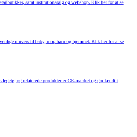
lbutikker, samt institutionssalg og webshop. Klik her for at se
lige univers til baby, mor, barn og hjemmet. Klik her for at se
s legetøj og relaterede produkter er CE-mærket og godkendt i