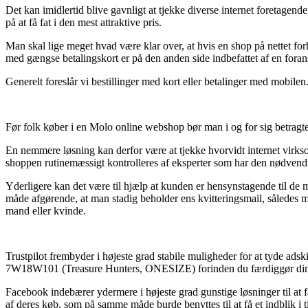
Det kan imidlertid blive gavnligt at tjekke diverse internet foreta
på at få fat i den mest attraktive pris.
Man skal lige meget hvad være klar over, at hvis en shop på nettet for
med gængse betalingskort er på den anden side indbefattet af en foranst
Generelt foreslår vi bestillinger med kort eller betalinger med mobilen.
Før folk køber i en Molo online webshop bør man i og for sig betragte
En nemmere løsning kan derfor være at tjekke hvorvidt internet virksom
shoppen rutinemæssigt kontrolleres af eksperter som har den nødvend
Yderligere kan det være til hjælp at kunden er hensynstagende til de m
måde afgørende, at man stadig beholder ens kvitteringsmail, såled
mand eller kvinde.
Trustpilot frembyder i højeste grad stabile muligheder for at tyde a
7W18W101 (Treasure Hunters, ONESIZE) forinden du færdiggør din
Facebook indebærer ydermere i højeste grad gunstige løsninger til at f
af deres køb, som på samme måde burde benyttes til at få et indblik i 