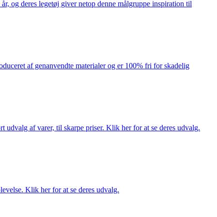
år, og deres legetøj giver netop denne målgruppe inspiration til
produceret af genanvendte materialer og er 100% fri for skadelig
dvalg af varer, til skarpe priser. Klik her for at se deres udvalg.
evelse. Klik her for at se deres udvalg.