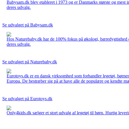
Babysam.dk blev etableret i 1973 og er Danmarks største og mest i
deres udvalg.
Se udvalget på Babysam.dk
Hos Naturebaby.dk har de 100% fokus på økologi, bæredygtighed og 
deres udvalg.
Se udvalget på Naturebaby.dk
Eurotoys.dk er en dansk virksomhed som forhandler legetøj, børnem
Europa. De bestræber sig på at have alle de populære og kendte mær
Se udvalget på Eurotoys.dk
Only4kids.dk sælger et stort udvalg af legetøj til børn. Hurtig leveri