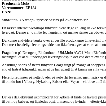
Producent:
Molo
Varenummer:
EB184
EAN:
Vurderet til
3.5
ud af 5 stjerner baseret på
26
anmeldelser
En række internet webshops tilbyder i vore dage en lang række forskelli
hverdag. Denne er jo rigtig let gængelig, og mange gange derudover 
Du kunne endvidere tænke over at bestille produkterne til levering til
Den mest betalelige leveringsmåde kan ikke benægtes at være at hente 
Fragttiden på Drengetøj,Elefanthue – Uld,Molo AW21,Molo Elefanthue,Pig
meningsfuldt at du undersøger leveringstidspunktet ved det relevante 
Adskillige shops på nettet tilbyder 1 dags fragt på mange af shoppen
end et fastsat tidspunkt, sådan at de har udsigt til at kunne nå at få var
Flere forretninger på nettet byder på gebyrfri levering, men typisk er
til om du bor i Viborg, Nykøbing Falster eller Vejen – vil blive at få f
Det er i dag ekstremt ukompliceret for købere at finde de laveste priser
til børn og babyer, og ligeledes også til mænd og kvinder – eftertrykke