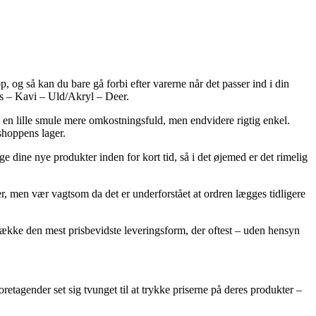
, og så kan du bare gå forbi efter varerne når det passer ind i din
gs – Kavi – Uld/Akryl – Deer.
k en lille smule mere omkostningsfuld, men endvidere rigtig enkel.
shoppens lager.
 dine nye produkter inden for kort tid, så i det øjemed er det rimelig
, men vær vagtsom da det er underforstået at ordren lægges tidligere
etrække den mest prisbevidste leveringsform, der oftest – uden hensyn
oretagender set sig tvunget til at trykke priserne på deres produkter –