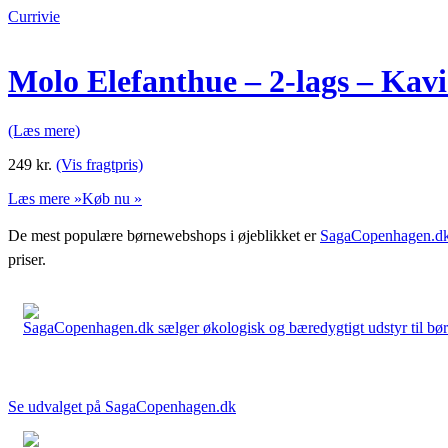
Currivie
Molo Elefanthue – 2-lags – Kavi
(Læs mere)
249
kr.
(Vis fragtpris)
Læs mere »
Køb nu »
De mest populære børnewebshops i øjeblikket er
SagaCopenhagen.d
priser.
SagaCopenhagen.dk sælger økologisk og bæredygtigt udstyr til børn. 
Se udvalget på SagaCopenhagen.dk