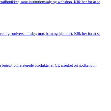
lbutikker, samt institutionssalg og webshop. Klik her for at se
lige univers til baby, mor, barn og hjemmet. Klik her for at se
s legetøj og relaterede produkter er CE-mærket og godkendt i