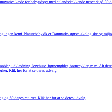
nnovative kæde for babyudstyr med et landsdækkende netværk på 30 detai
ingen kemi. Naturebaby.dk er Danmarks største økologiske og miljøven
øbler, udklædning, legehuse, børnemøbler, børnecykler, m.m. Alt dere
ker. Klik her for at se deres udvalg.
ng og 60 dages returret. Klik her for at se deres udvalg.