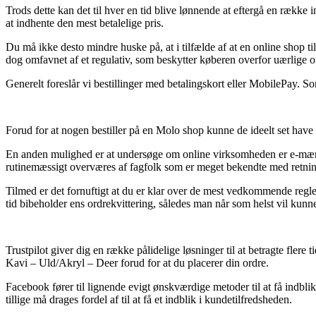
Trods dette kan det til hver en tid blive lønnende at eftergå en række
at indhente den mest betalelige pris.
Du må ikke desto mindre huske på, at i tilfælde af at en online shop ti
dog omfavnet af et regulativ, som beskytter køberen overfor uærlige o
Generelt foreslår vi bestillinger med betalingskort eller MobilePay. S
Forud for at nogen bestiller på en Molo shop kunne de ideelt set have
En anden mulighed er at undersøge om online virksomheden er e-mærket
rutinemæssigt overværes af fagfolk som er meget bekendte med retnings
Tilmed er det fornuftigt at du er klar over de mest vedkommende regler 
tid bibeholder ens ordrekvittering, således man når som helst vil ku
Trustpilot giver dig en række pålidelige løsninger til at betragte fler
Kavi – Uld/Akryl – Deer forud for at du placerer din ordre.
Facebook fører til lignende evigt ønskværdige metoder til at få indbli
tillige må drages fordel af til at få et indblik i kundetilfredsheden.