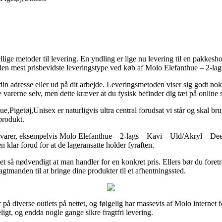
ge metoder til levering. En yndling er lige nu levering til en pakkeshop
den mest prisbevidste leveringstype ved køb af Molo Elefanthue – 2-la
 din adresse eller ud på dit arbejde. Leveringsmetoden viser sig godt no
varerne selv, men dette kræver at du fysisk befinder dig tæt på online 
etøj,Unisex er naturligvis ultra central forudsat vi står og skal bruge
produkt.
s varer, eksempelvis Molo Elefanthue – 2-lags – Kavi – Uld/Akryl – Deer
en klar forud for at de lageransatte holder fyraften.
 det så nødvendigt at man handler for en konkret pris. Ellers bør du for
ragtmanden til at bringe dine produkter til et afhentningssted.
 på diverse outlets på nettet, og følgelig har massevis af Molo internet f
ligt, og endda nogle gange sikre fragtfri levering.