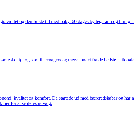
aviditet og den første tid med baby. 60 dages byttegaranti og hurtig lev
nesko, tøj og sko til teenagers og meget andet fra de bedste nationale 
rgonomi, kvalitet og komfort. De startede ud med bæreredskaber og har
k her for at se deres udvalg.