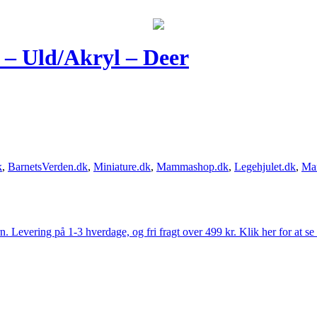
 – Uld/Akryl – Deer
k
,
BarnetsVerden.dk
,
Miniature.dk
,
Mammashop.dk
,
Legehjulet.dk
,
Ma
Levering på 1-3 hverdage, og fri fragt over 499 kr. Klik her for at se