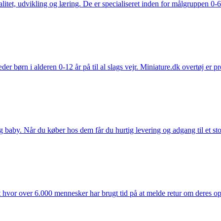
tet, udvikling og læring. De er specialiseret inden for målgruppen 0-6 
der børn i alderen 0-12 år på til al slags vejr. Miniature.dk overtøj er 
y. Når du køber hos dem får du hurtig levering og adgang til et stort u
t hvor over 6.000 mennesker har brugt tid på at melde retur om deres opl