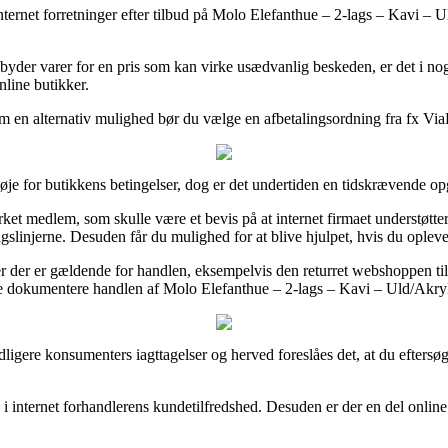
 internet forretninger efter tilbud på Molo Elefanthue – 2-lags – Kavi –
lbyder varer for en pris som kan virke usædvanlig beskeden, er det i nogl
nline butikker.
om en alternativ mulighed bør du vælge en afbetalingsordning fra fx ViaB
 øje for butikkens betingelser, dog er det undertiden en tidskrævende o
 medlem, som skulle være et bevis på at internet firmaet understøtter
linjerne. Desuden får du mulighed for at blive hjulpet, hvis du opleve
der er gældende for handlen, eksempelvis den returret webshoppen tilbyder
nne dokumentere handlen af Molo Elefanthue – 2-lags – Kavi – Uld/Akryl
e tidligere konsumenters iagttagelser og herved foreslåes det, at du efte
k i internet forhandlerens kundetilfredshed. Desuden er der en del onli