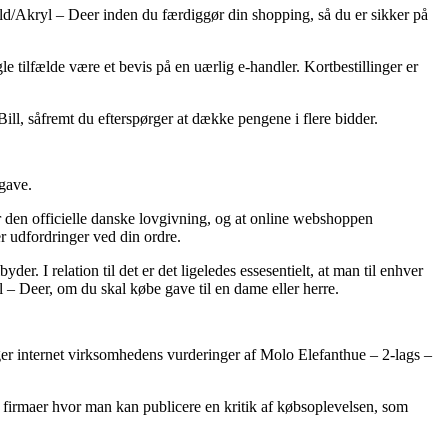
 Uld/Akryl – Deer inden du færdiggør din shopping, så du er sikker på
e tilfælde være et bevis på en uærlig e-handler. Kortbestillinger er
ill, såfremt du efterspørger at dække pengene i flere bidder.
pgave.
 den officielle danske lovgivning, og at online webshoppen
r udfordringer ved din ordre.
. I relation til det er det ligeledes essesentielt, at man til enhver
 – Deer, om du skal købe gave til en dame eller herre.
rsøger internet virksomhedens vurderinger af Molo Elefanthue – 2-lags –
ne firmaer hvor man kan publicere en kritik af købsoplevelsen, som