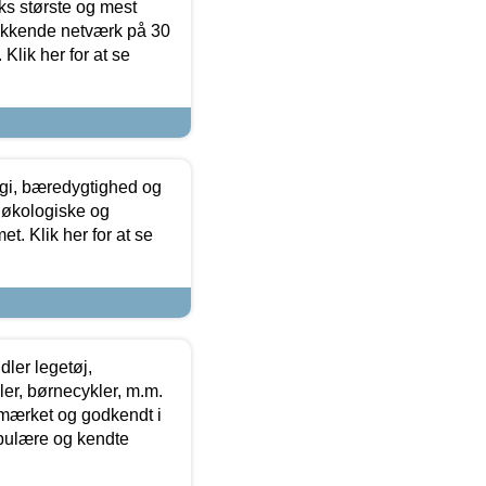
ks største og mest
ækkende netværk på 30
Klik her for at se
gi, bæredygtighed og
 økologiske og
t. Klik her for at se
ler legetøj,
r, børnecykler, m.m.
-mærket og godkendt i
opulære og kendte