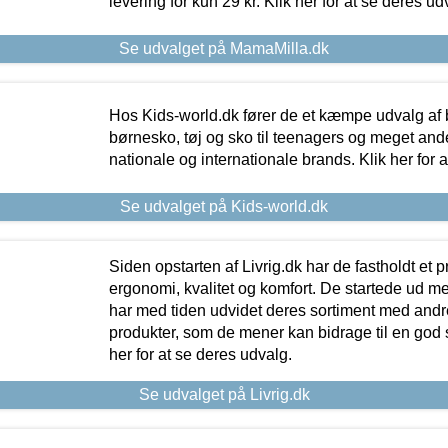
levering for kun 29 kr. Klik her for at se deres ud
Se udvalget på MamaMilla.dk
Hos Kids-world.dk fører de et kæmpe udvalg af b
børnesko, tøj og sko til teenagers og meget ande
nationale og internationale brands. Klik her for 
Se udvalget på Kids-world.dk
Siden opstarten af Livrig.dk har de fastholdt et 
ergonomi, kvalitet og komfort. De startede ud 
har med tiden udvidet deres sortiment med andr
produkter, som de mener kan bidrage til en god s
her for at se deres udvalg.
Se udvalget på Livrig.dk