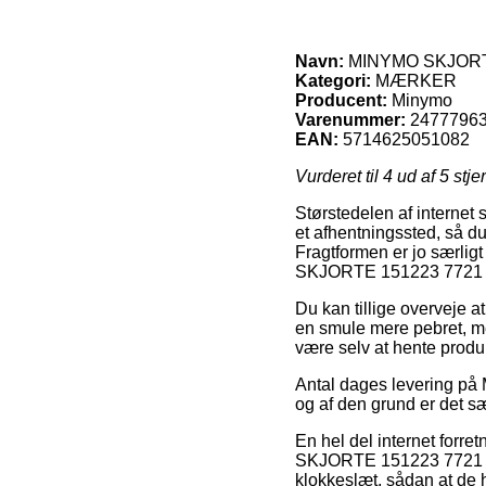
Navn:
MINYMO SKJORTE 
Kategori:
MÆRKER
Producent:
Minymo
Varenummer:
2477796
EAN:
5714625051082
Vurderet til
4
ud af 5 stje
Størstedelen af internet s
et afhentningssted, så du
Fragtformen er jo særlig
SKJORTE 151223 7721 (
Du kan tillige overveje a
en smule mere pebret, m
være selv at hente produk
Antal dages levering på
og af den grund er det s
En hel del internet forr
SKJORTE 151223 7721 (Dre
klokkeslæt, sådan at de ha