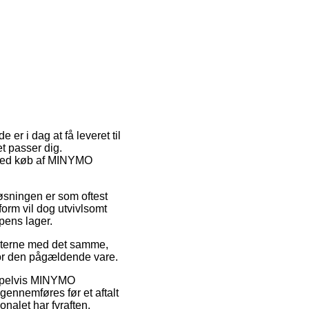
 er i dag at få leveret til
t passer dig.
d ved køb af MINYMO
løsningen er som oftest
rm vil dog utvivlsomt
ppens lager.
kterne med det samme,
for den pågældende vare.
sempelvis MINYMO
ennemføres før et aftalt
onalet har fyraften.