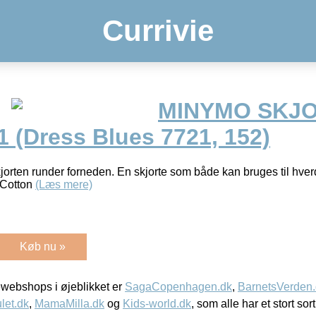
Currivie
MINYMO SKJ
 (Dress Blues 7721, 152)
Skjorten runder forneden. En skjorte som både kan bruges til hv
Cotton
(Læs mere)
Køb nu »
webshops i øjeblikket er
SagaCopenhagen.dk
,
BarnetsVerden
let.dk
,
MamaMilla.dk
og
Kids-world.dk
, som alle har et stort sor