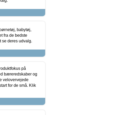
valg.
ørnetøj, babytøj,
t fra de bedste
at se deres udvalg.
produktfokus på
med bæreredskaber og
e velovervejede
tart for de små. Klik