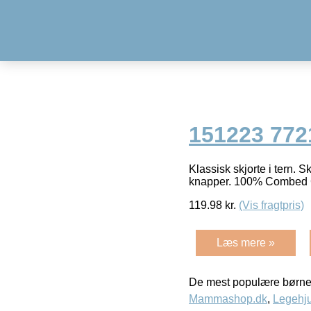
151223 7721
Klassisk skjorte i tern. 
knapper. 100% Combed 
119.98
kr.
(Vis fragtpris)
Læs mere »
De mest populære børne
Mammashop.dk
,
Legehju