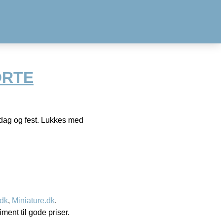
ORTE
erdag og fest. Lukkes med
.dk
,
Miniature.dk
,
timent til gode priser.