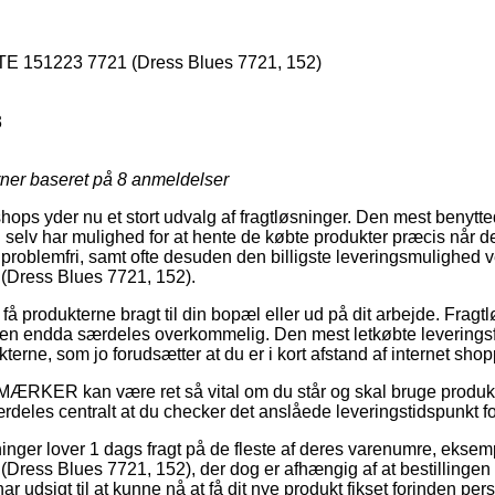
151223 7721 (Dress Blues 7721, 152)
3
rner baseret på
8
anmeldelser
hops yder nu et stort udvalg af fragtløsninger. Den mest benyttede
 selv har mulighed for at hente de købte produkter præcis når de
t problemfri, samt ofte desuden den billigste leveringsmulighe
Dress Blues 7721, 152).
t få produkterne bragt til din bopæl eller ud på dit arbejde. Fragt
en endda særdeles overkommelig. Den mest letkøbte leveringsfo
terne, som jo forudsætter at du er i kort afstand af internet sho
 MÆRKER kan være ret så vital om du står og skal bruge produ
ærdeles centralt at du checker det anslåede leveringstidspunkt 
etninger lover 1 dags fragt på de fleste af deres varenumre, ek
ss Blues 7721, 152), der dog er afhængig af at bestillingen g
r udsigt til at kunne nå at få dit nye produkt fikset forinden pers