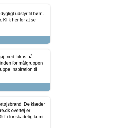
tigt udstyr til børn.
 Klik her for at se
tøj med fokus på
t inden for målgruppen
ppe inspiration til
vertøjsbrand. De klæder
ure.dk overtøj er
fri for skadelig kemi.