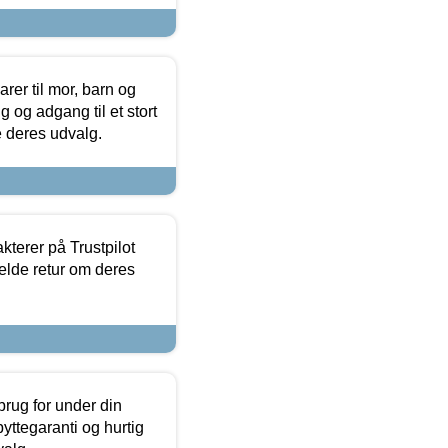
er til mor, barn og
 og adgang til et stort
se deres udvalg.
kterer på Trustpilot
elde retur om deres
brug for under din
yttegaranti og hurtig