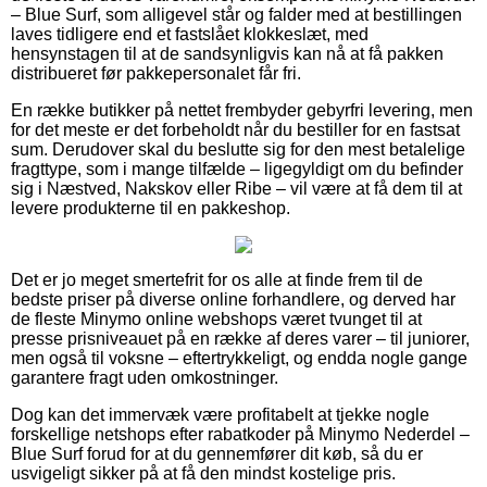
– Blue Surf, som alligevel står og falder med at bestillingen
laves tidligere end et fastslået klokkeslæt, med
hensynstagen til at de sandsynligvis kan nå at få pakken
distribueret før pakkepersonalet får fri.
En række butikker på nettet frembyder gebyrfri levering, men
for det meste er det forbeholdt når du bestiller for en fastsat
sum. Derudover skal du beslutte sig for den mest betalelige
fragttype, som i mange tilfælde – ligegyldigt om du befinder
sig i Næstved, Nakskov eller Ribe – vil være at få dem til at
levere produkterne til en pakkeshop.
Det er jo meget smertefrit for os alle at finde frem til de
bedste priser på diverse online forhandlere, og derved har
de fleste Minymo online webshops været tvunget til at
presse prisniveauet på en række af deres varer – til juniorer,
men også til voksne – eftertrykkeligt, og endda nogle gange
garantere fragt uden omkostninger.
Dog kan det immervæk være profitabelt at tjekke nogle
forskellige netshops efter rabatkoder på Minymo Nederdel –
Blue Surf forud for at du gennemfører dit køb, så du er
usvigeligt sikker på at få den mindst kostelige pris.