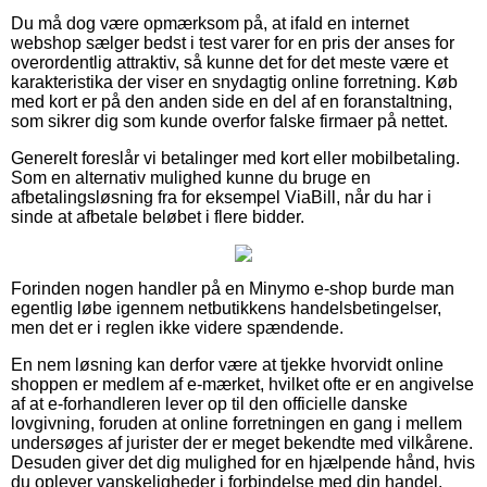
Du må dog være opmærksom på, at ifald en internet
webshop sælger bedst i test varer for en pris der anses for
overordentlig attraktiv, så kunne det for det meste være et
karakteristika der viser en snydagtig online forretning. Køb
med kort er på den anden side en del af en foranstaltning,
som sikrer dig som kunde overfor falske firmaer på nettet.
Generelt foreslår vi betalinger med kort eller mobilbetaling.
Som en alternativ mulighed kunne du bruge en
afbetalingsløsning fra for eksempel ViaBill, når du har i
sinde at afbetale beløbet i flere bidder.
Forinden nogen handler på en Minymo e-shop burde man
egentlig løbe igennem netbutikkens handelsbetingelser,
men det er i reglen ikke videre spændende.
En nem løsning kan derfor være at tjekke hvorvidt online
shoppen er medlem af e-mærket, hvilket ofte er en angivelse
af at e-forhandleren lever op til den officielle danske
lovgivning, foruden at online forretningen en gang i mellem
undersøges af jurister der er meget bekendte med vilkårene.
Desuden giver det dig mulighed for en hjælpende hånd, hvis
du oplever vanskeligheder i forbindelse med din handel.