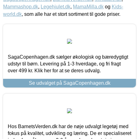
Mammashop.dk
,
Legehjulet.dk
,
MamaMilla.dk
og
Kids-
world.dk
, som alle har et stort sortiment til gode priser.
SagaCopenhagen.dk sælger økologisk og bæredygtigt
udstyr til børn. Levering på 1-3 hverdage, og fri fragt
over 499 kr. Klik her for at se deres udvalg.
Se udvalget på SagaCopenhagen.dk
Hos BarnetsVerden.dk har de nøje udvalgt legetøj med
fokus på kvalitet, udvikling og læring. De er specialiseret