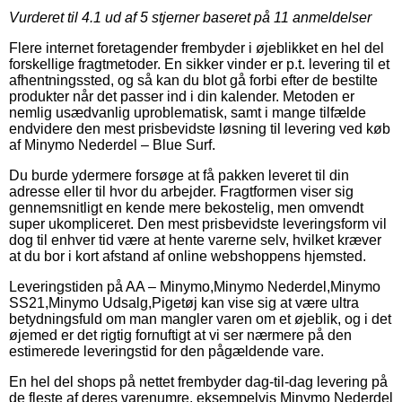
Vurderet til
4.1
ud af 5 stjerner baseret på
11
anmeldelser
Flere internet foretagender frembyder i øjeblikket en hel del
forskellige fragtmetoder. En sikker vinder er p.t. levering til et
afhentningssted, og så kan du blot gå forbi efter de bestilte
produkter når det passer ind i din kalender. Metoden er
nemlig usædvanlig uproblematisk, samt i mange tilfælde
endvidere den mest prisbevidste løsning til levering ved køb
af Minymo Nederdel – Blue Surf.
Du burde ydermere forsøge at få pakken leveret til din
adresse eller til hvor du arbejder. Fragtformen viser sig
gennemsnitligt en kende mere bekostelig, men omvendt
super ukompliceret. Den mest prisbevidste leveringsform vil
dog til enhver tid være at hente varerne selv, hvilket kræver
at du bor i kort afstand af online webshoppens hjemsted.
Leveringstiden på AA – Minymo,Minymo Nederdel,Minymo
SS21,Minymo Udsalg,Pigetøj kan vise sig at være ultra
betydningsfuld om man mangler varen om et øjeblik, og i det
øjemed er det rigtig fornuftigt at vi ser nærmere på den
estimerede leveringstid for den pågældende vare.
En hel del shops på nettet frembyder dag-til-dag levering på
de fleste af deres varenumre, eksempelvis Minymo Nederdel