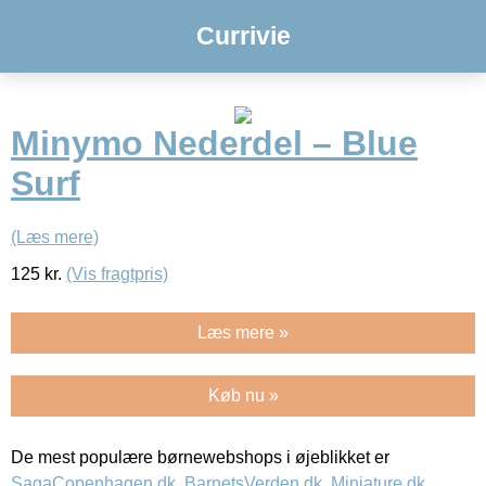
Currivie
Minymo Nederdel – Blue
Surf
(Læs mere)
125
kr.
(Vis fragtpris)
Læs mere »
Køb nu »
De mest populære børnewebshops i øjeblikket er
SagaCopenhagen.dk
,
BarnetsVerden.dk
,
Miniature.dk
,