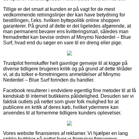
Tillige er det smart at kunden er på vagt for de mest
vedkommende retningslinjer der kan have betydning for
bestillingen, f.eks. hvilken byttepolitik online shoppen
garanterer. På grund af dette er det ligeledes afgørende, at
man permanent bevarer ens kvitteringsmail, således man
fremadrettet kan bevise ordren af Minymo Nederdel – Blue
Surf, hvad end du søger en vare til en dreng eller pige.
Trustpilot fremskaffer helt gavnlige genveje til at kigge på
diverse tidligere brugeres kritik og på grund af dette tilråder
vi, at du tolker e-forretningens anmeldelser af Minymo
Nederdel – Blue Surf forinden du handler.
Facebook resulterer i endvidere egentlig fine metoder til at få
kendskab til internet butikkens pålidelighed. Desuden ser vi
faktisk outlets på nettet som giver folk mulighed for at
publicere en kritik af deres køb, hvilket ydermere kan
anvendes til at fornemme tidligere kunders oplevelser.
Vores website finansieres af reklamer. Vi hjælper en lang
række butikker på nettet hvor vi fremviser firmaernes