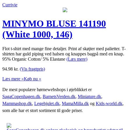
Currivie
MINYMO BLUSE 141190
(White 1000, 146)
Flot t-shirt med mange fine detaljer. Print af skøjter med palietter. T-
shirten har guld piping ved halsen og knappes bagpå med en knap.
95% Organic Cotton/ 5% Elastane
(Læs mere)
94.98
kr.
(Vis fragtpris)
Læs mere »
Køb nu »
De mest populære børnewebshops i øjeblikket er
SagaCopenhagen.dk
,
BarnetsVerden.dk
,
Miniature.dk
,
Mammashop.dk
,
Legehjulet.dk
,
MamaMilla.dk
og
Kids-world.dk
,
som alle har et stort sortiment til gode priser.