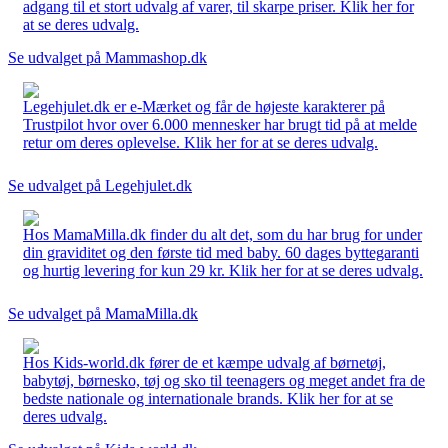
adgang til et stort udvalg af varer, til skarpe priser. Klik her for
at se deres udvalg.
Se udvalget på Mammashop.dk
Legehjulet.dk er e-Mærket og får de højeste karakterer på
Trustpilot hvor over 6.000 mennesker har brugt tid på at melde
retur om deres oplevelse. Klik her for at se deres udvalg.
Se udvalget på Legehjulet.dk
Hos MamaMilla.dk finder du alt det, som du har brug for under
din graviditet og den første tid med baby. 60 dages byttegaranti
og hurtig levering for kun 29 kr. Klik her for at se deres udvalg.
Se udvalget på MamaMilla.dk
Hos Kids-world.dk fører de et kæmpe udvalg af børnetøj,
babytøj, børnesko, tøj og sko til teenagers og meget andet fra de
bedste nationale og internationale brands. Klik her for at se
deres udvalg.