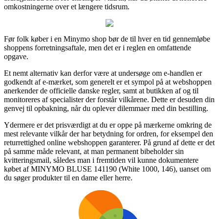
omkostningerne over et længere tidsrum.
Før folk køber i en Minymo shop bør de til hver en tid gennemløbe
shoppens forretningsaftale, men det er i reglen en omfattende
opgave.
Et nemt alternativ kan derfor være at undersøge om e-handlen er
godkendt af e-mærket, som generelt er et sympol på at webshoppen
anerkender de officielle danske regler, samt at butikken af og til
monitoreres af specialister der forstår vilkårene. Dette er desuden din
genvej til opbakning, når du oplever dilemmaer med din bestilling.
Ydermere er det prisværdigt at du er oppe på mærkerne omkring de
mest relevante vilkår der har betydning for ordren, for eksempel den
returrettighed online webshoppen garanterer. På grund af dette er det
på samme måde relevant, at man permanent bibeholder sin
kvitteringsmail, således man i fremtiden vil kunne dokumentere
købet af MINYMO BLUSE 141190 (White 1000, 146), uanset om
du søger produkter til en dame eller herre.