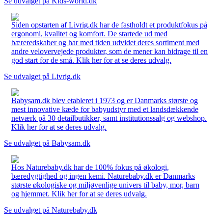
Se udvalget på Kids-world.dk
Siden opstarten af Livrig.dk har de fastholdt et produktfokus på
ergonomi, kvalitet og komfort. De startede ud med
bæreredskaber og har med tiden udvidet deres sortiment med
andre velovervejede produkter, som de mener kan bidrage til en
god start for de små. Klik her for at se deres udvalg.
Se udvalget på Livrig.dk
Babysam.dk blev etableret i 1973 og er Danmarks største og
mest innovative kæde for babyudstyr med et landsdækkende
netværk på 30 detailbutikker, samt institutionssalg og webshop.
Klik her for at se deres udvalg.
Se udvalget på Babysam.dk
Hos Naturebaby.dk har de 100% fokus på økologi,
bæredygtighed og ingen kemi. Naturebaby.dk er Danmarks
største økologiske og miljøvenlige univers til baby, mor, barn
og hjemmet. Klik her for at se deres udvalg.
Se udvalget på Naturebaby.dk