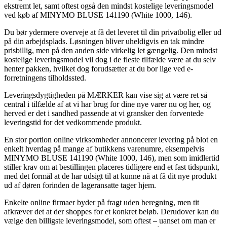
ekstremt let, samt oftest også den mindst kostelige leveringsmodel
ved køb af MINYMO BLUSE 141190 (White 1000, 146).
Du bør ydermere overveje at få det leveret til din privatbolig eller ud
på din arbejdsplads. Løsningen bliver uheldigvis en tak mindre
prisbillig, men på den anden side virkelig let gængelig. Den mindst
kostelige leveringsmodel vil dog i de fleste tilfælde være at du selv
henter pakken, hvilket dog forudsætter at du bor lige ved e-
forretningens tilholdssted.
Leveringsdygtigheden på MÆRKER kan vise sig at være ret så
central i tilfælde af at vi har brug for dine nye varer nu og her, og
herved er det i sandhed passende at vi gransker den forventede
leveringstid for det vedkommende produkt.
En stor portion online virksomheder annoncerer levering på blot en
enkelt hverdag på mange af butikkens varenumre, eksempelvis
MINYMO BLUSE 141190 (White 1000, 146), men som imidlertid
stiller krav om at bestillingen placeres tidligere end et fast tidspunkt,
med det formål at de har udsigt til at kunne nå at få dit nye produkt
ud af døren forinden de lageransatte tager hjem.
Enkelte online firmaer byder på fragt uden beregning, men tit
afkræver det at der shoppes for et konkret beløb. Derudover kan du
vælge den billigste leveringsmodel, som oftest – uanset om man er