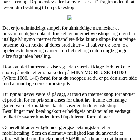
nær Herning, Brønderslev eller Lemvig – er at få fragtmanden til at
levere din bestilling til en pakkeshop.
Det er jo ualmindeligt simpelt for almindelige mennesker at
prissammenligne i blandt forskellige internet webshops, og ergo har
utallige Minymo internet forhandlere ikke kunne slippe for at tvinge
priserne på en række af deres produkter – til babyer og børn, og
ligeledes til herrer og damer – en hel del, og endda nogle gange
sikre fragt uden betaling.
Dog kan det immervæk vise sig tiden værd at kigge forbi enkelte
shops på nettet efter rabatkoder på MINYMO BLUSE 141190
(White 1000, 146) forud for at du shopper, så du er på den sikre side
med at modtage den skarpeste pris.
Du bør alligevel være så påvagt, at ifald en internet shop forhandler
et produkt for en pris som anses for uhørt lav, kunne det mange
gange være et karakteristika der viser en bedragerisk shop.
Bestillinger med betalingskort er heldigvis omfattet af en vedtægt,
hvilket forsvarer kunden imod fup internet forretninger.
Generelt tilråder vi køb med gængse betalingskort eller
mobilbetaling. Som en alternativ mulighed kan du anvende et
afdragstilbud som for eksempel ViaBill, når du ønsker at honorere