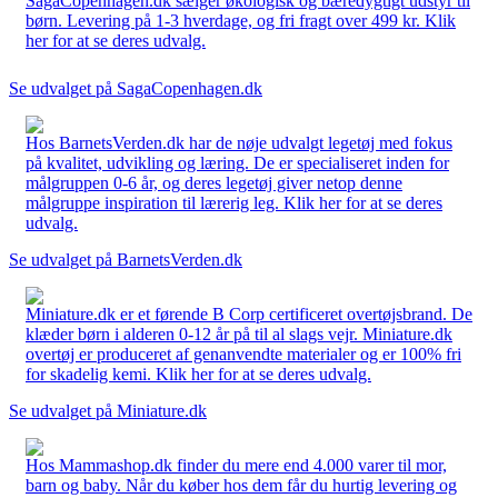
SagaCopenhagen.dk sælger økologisk og bæredygtigt udstyr til
børn. Levering på 1-3 hverdage, og fri fragt over 499 kr. Klik
her for at se deres udvalg.
Se udvalget på SagaCopenhagen.dk
Hos BarnetsVerden.dk har de nøje udvalgt legetøj med fokus
på kvalitet, udvikling og læring. De er specialiseret inden for
målgruppen 0-6 år, og deres legetøj giver netop denne
målgruppe inspiration til lærerig leg. Klik her for at se deres
udvalg.
Se udvalget på BarnetsVerden.dk
Miniature.dk er et førende B Corp certificeret overtøjsbrand. De
klæder børn i alderen 0-12 år på til al slags vejr. Miniature.dk
overtøj er produceret af genanvendte materialer og er 100% fri
for skadelig kemi. Klik her for at se deres udvalg.
Se udvalget på Miniature.dk
Hos Mammashop.dk finder du mere end 4.000 varer til mor,
barn og baby. Når du køber hos dem får du hurtig levering og