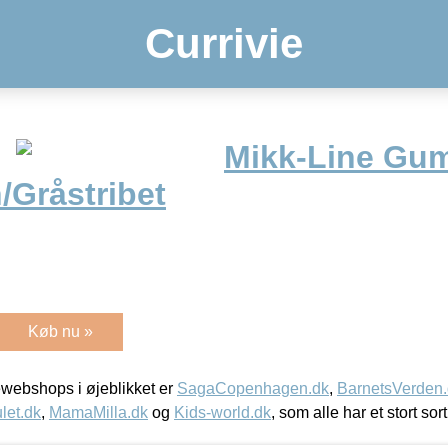
Currivie
Mikk-Line Gum
/Gråstribet
Køb nu »
webshops i øjeblikket er
SagaCopenhagen.dk
,
BarnetsVerden
let.dk
,
MamaMilla.dk
og
Kids-world.dk
, som alle har et stort sor