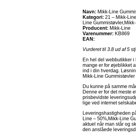
Navn:
Mikk-Line Gummist
Kategori:
21 – Mikk-Lin
Line Gummistøvler,Mikk
Producent:
Mikk-Line
Varenummer:
KB869
EAN:
Vurderet til
3.8
ud af 5 st
En hel del webbutikker i 
mange er for øjeblikket at
ind i din hverdag. Løsnin
Mikk-Line Gummistøvler 
Du kunne på samme måde p
Denne er for det meste 
prisbevidste leveringsudg
lige ved internet selskab
Leveringshastigheden p
Line – 50%,Mikk-Line Gu
aktuel når man står og sk
den anslåede leveringsda