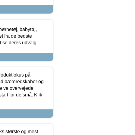
ørnetøj, babytøj,
t fra de bedste
at se deres udvalg.
produktfokus på
med bæreredskaber og
e velovervejede
tart for de små. Klik
ks største og mest