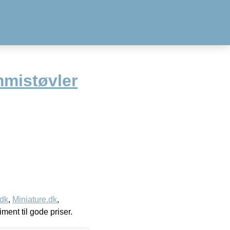
mistøvler
.dk
,
Miniature.dk
,
timent til gode priser.