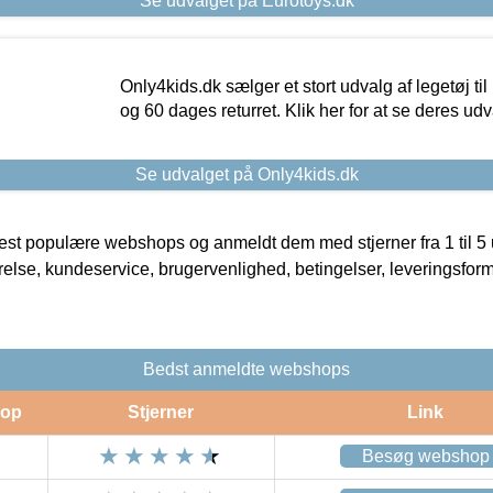
Se udvalget på Eurotoys.dk
Only4kids.dk sælger et stort udvalg af legetøj til
og 60 dages returret. Klik her for at se deres udv
Se udvalget på Only4kids.dk
t populære webshops og anmeldt dem med stjerner fra 1 til 5 ud
rrelse, kundeservice, brugervenlighed, betingelser, leveringsfor
Bedst anmeldte webshops
op
Stjerner
Link
Besøg webshop