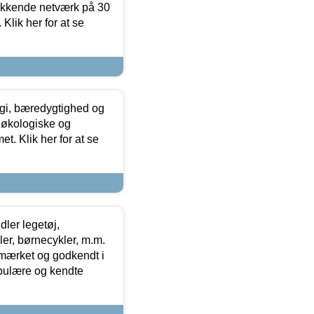
ækkende netværk på 30
Klik her for at se
gi, bæredygtighed og
 økologiske og
t. Klik her for at se
ler legetøj,
r, børnecykler, m.m.
-mærket og godkendt i
opulære og kendte