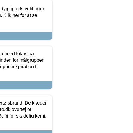
tigt udstyr til børn.
 Klik her for at se
tøj med fokus på
t inden for målgruppen
ppe inspiration til
vertøjsbrand. De klæder
ure.dk overtøj er
fri for skadelig kemi.