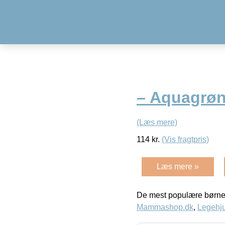
– Aquagrøn
(Læs mere)
114
kr.
(Vis fragtpris)
Læs mere »
De mest populære børne
Mammashop.dk
,
Legehju