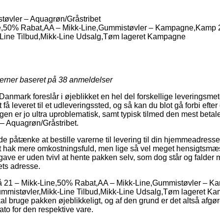
øvler – Aquagrøn/Gråstribet
e,50% Rabat,AA – Mikk-Line,Gummistøvler – Kampagne,Kamp 2
-Line Tilbud,Mikk-Line Udsalg,Tøm lageret Kampagne
jerner baseret på
38
anmeldelser
Danmark foreslår i øjeblikket en hel del forskellige leveringsme
 få leveret til et udleveringssted, og så kan du blot gå forbi efte
gen er jo ultra uproblematisk, samt typisk tilmed den mest betale
– Aquagrøn/Gråstribet.
åtænke at bestille varerne til levering til din hjemmeadresse el
et hak mere omkostningsfuld, men lige så vel meget hensigtsmæ
ave er uden tvivl at hente pakken selv, som dog står og falder 
ets adresse.
å 21 – Mikk-Line,50% Rabat,AA – Mikk-Line,Gummistøvler – 
mmistøvler,Mikk-Line Tilbud,Mikk-Line Udsalg,Tøm lageret Ka
al bruge pakken øjeblikkeligt, og af den grund er det altså afgø
to for den respektive vare.