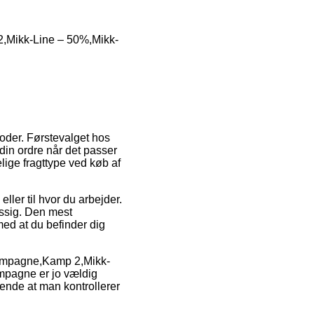
,Mikk-Line – 50%,Mikk-
toder. Førstevalget hos
r din ordre når det passer
lige fragttype ved køb af
ler til hvor du arbejder.
ssig. Den mest
med at du befinder dig
Kampagne,Kamp 2,Mikk-
mpagne er jo vældig
rende at man kontrollerer