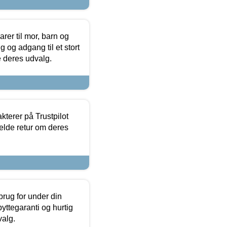
er til mor, barn og
 og adgang til et stort
se deres udvalg.
kterer på Trustpilot
elde retur om deres
brug for under din
yttegaranti og hurtig
valg.