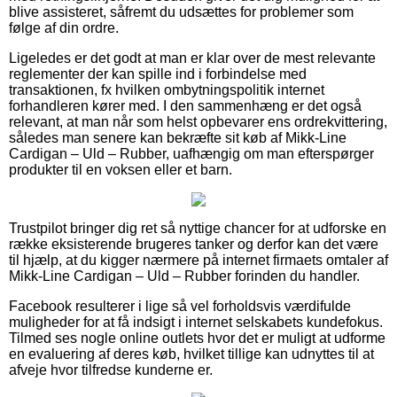
blive assisteret, såfremt du udsættes for problemer som
følge af din ordre.
Ligeledes er det godt at man er klar over de mest relevante
reglementer der kan spille ind i forbindelse med
transaktionen, fx hvilken ombytningspolitik internet
forhandleren kører med. I den sammenhæng er det også
relevant, at man når som helst opbevarer ens ordrekvittering,
således man senere kan bekræfte sit køb af Mikk-Line
Cardigan – Uld – Rubber, uafhængig om man efterspørger
produkter til en voksen eller et barn.
Trustpilot bringer dig ret så nyttige chancer for at udforske en
række eksisterende brugeres tanker og derfor kan det være
til hjælp, at du kigger nærmere på internet firmaets omtaler af
Mikk-Line Cardigan – Uld – Rubber forinden du handler.
Facebook resulterer i lige så vel forholdsvis værdifulde
muligheder for at få indsigt i internet selskabets kundefokus.
Tilmed ses nogle online outlets hvor det er muligt at udforme
en evaluering af deres køb, hvilket tillige kan udnyttes til at
afveje hvor tilfredse kunderne er.