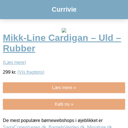
Currivie
Mikk-Line Cardigan – Uld –
Rubber
(Læs mere)
299
kr.
(Vis fragtpris)
Læs mere »
Køb nu »
De mest populære børnewebshops i øjeblikket er
SagaCopenhagen.dk
,
BarnetsVerden.dk
,
Miniature.dk
,