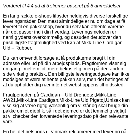
Vurderet til
4.4
ud af 5 stjerner baseret på
8
anmeldelser
En lang række e-shops tilbyder heldigvis diverse forskellige
leveringsmåder. Den mest almindelige er nu om dage at få
leveret til en pakkeshop, hvor du selv kan afhente varerne
når det passer ind i din hverdag. Leveringsmetoden er
nemlig yderst overkommelig, og desuden derudover den
prisbilligste fragtmulighed ved køb af Mikk-Line Cardigan –
Uld – Rubber.
Du kan omvendt forsøge at få produkterne bragt til din
adresse eller ud på din arbejdsplads. Fragtformen viser sig
en gang i mellem lidt mere bekostelig, men på den anden
side virkelig praktisk. Den billigste leveringsudgave kan ikke
modsiges at være at hente pakken selv, men det betinges af
at du opholder dig nær internet webshoppens tilholdssted.
Fragtperioden på Cardigan – Uld,Drengetøj,Mikk-Line
AW21,Mikk-Line Cardigan,Mikk-Line Uld,Pigetøj,Unisex kan
vise sig at være rigtig væsentlig om vi står og skal bruge din
pakke om et øjeblik, så i det øjemed er det temmelig vigtigt
at vi checker den forventede leveringsdato på den relevante
vare.
En hel del netshops i Danmark reklamerer med levering på