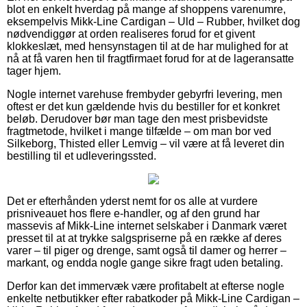
blot en enkelt hverdag på mange af shoppens varenumre,
eksempelvis Mikk-Line Cardigan – Uld – Rubber, hvilket dog
nødvendiggør at orden realiseres forud for et givent
klokkeslæt, med hensynstagen til at de har mulighed for at
nå at få varen hen til fragtfirmaet forud for at de lageransatte
tager hjem.
Nogle internet varehuse frembyder gebyrfri levering, men
oftest er det kun gældende hvis du bestiller for et konkret
beløb. Derudover bør man tage den mest prisbevidste
fragtmetode, hvilket i mange tilfælde – om man bor ved
Silkeborg, Thisted eller Lemvig – vil være at få leveret din
bestilling til et udleveringssted.
Det er efterhånden yderst nemt for os alle at vurdere
prisniveauet hos flere e-handler, og af den grund har
massevis af Mikk-Line internet selskaber i Danmark været
presset til at at trykke salgspriserne på en række af deres
varer – til piger og drenge, samt også til damer og herrer –
markant, og endda nogle gange sikre fragt uden betaling.
Derfor kan det immervæk være profitabelt at efterse nogle
enkelte netbutikker efter rabatkoder på Mikk-Line Cardigan –