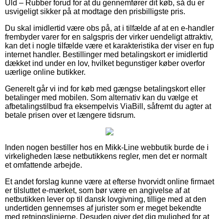
Uld – Rubber forud for at du gennemfører dit køb, så du er
usvigeligt sikker på at modtage den prisbilligste pris.
Du skal imidlertid være obs på, at i tilfælde af at en e-handler
frembyder varer for en salgspris der virker uendeligt attraktiv,
kan det i nogle tilfælde være et karakteristika der viser en fup
internet handler. Bestillinger med betalingskort er imidlertid
dækket ind under en lov, hvilket begunstiger køber overfor
uærlige online butikker.
Generelt går vi ind for køb med gængse betalingskort eller
betalinger med mobilen. Som alternativ kan du vælge et
afbetalingstilbud fra eksempelvis ViaBill, såfremt du agter at
betale prisen over et længere tidsrum.
Inden nogen bestiller hos en Mikk-Line webbutik burde de i
virkeligheden læse netbutikkens regler, men det er normalt
et omfattende arbejde.
Et andet forslag kunne være at efterse hvorvidt online firmaet
er tilsluttet e-mærket, som bør være en angivelse af at
netbutikken lever op til dansk lovgivning, tillige med at den
undertiden gennemses af jurister som er meget bekendte
med retningslinjerne. Desuden giver det dig mulighed for at