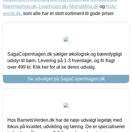
Mammashop.dk
,
Legehjulet.dk
,
MamaMilla.dk
og
Kids-
world.dk
, som alle har et stort sortiment til gode priser.
SagaCopenhagen.dk sælger økologisk og bæredygtigt
udstyr til børn. Levering på 1-3 hverdage, og fri fragt
over 499 kr. Klik her for at se deres udvalg.
Se udvalget på SagaCopenhagen.dk
Hos BarnetsVerden.dk har de nøje udvalgt legetøj med
fokus på kvalitet, udvikling og læring. De er specialiseret