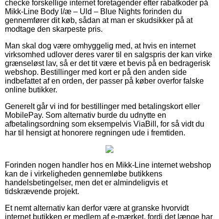
checke forskellige internet foretagender efter rabatkoder på
Mikk-Line Body l/æ – Uld – Blue Nights forinden du
gennemfører dit køb, sådan at man er skudsikker på at
modtage den skarpeste pris.
Man skal dog være omhyggelig med, at hvis en internet
virksomhed udlover deres varer til en salgspris der kan virke
grænseløst lav, så er det tit være et bevis på en bedragerisk
webshop. Bestillinger med kort er på den anden side
indbefattet af en orden, der passer på køber overfor falske
online butikker.
Generelt går vi ind for bestillinger med betalingskort eller
MobilePay. Som alternativ burde du udnytte en
afbetalingsordning som eksempelvis ViaBill, for så vidt du
har til hensigt at honorere regningen ude i fremtiden.
Forinden nogen handler hos en Mikk-Line internet webshop
kan de i virkeligheden gennemløbe butikkens
handelsbetingelser, men det er almindeligvis et
tidskrævende projekt.
Et nemt alternativ kan derfor være at granske hvorvidt
internet butikken er medlem af e-mærket, fordi det længe har