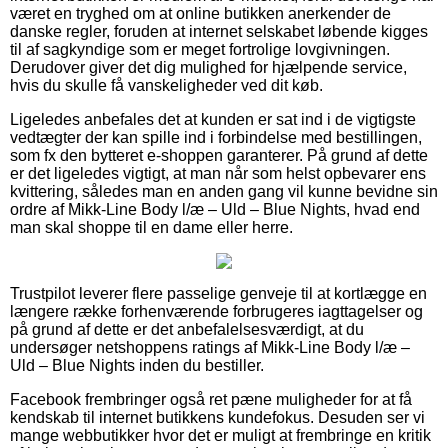
været en tryghed om at online butikken anerkender de
danske regler, foruden at internet selskabet løbende kigges
til af sagkyndige som er meget fortrolige lovgivningen.
Derudover giver det dig mulighed for hjælpende service,
hvis du skulle få vanskeligheder ved dit køb.
Ligeledes anbefales det at kunden er sat ind i de vigtigste
vedtægter der kan spille ind i forbindelse med bestillingen,
som fx den bytteret e-shoppen garanterer. På grund af dette
er det ligeledes vigtigt, at man når som helst opbevarer ens
kvittering, således man en anden gang vil kunne bevidne sin
ordre af Mikk-Line Body l/æ – Uld – Blue Nights, hvad end
man skal shoppe til en dame eller herre.
Trustpilot leverer flere passelige genveje til at kortlægge en
længere række forhenværende forbrugeres iagttagelser og
på grund af dette er det anbefalelsesværdigt, at du
undersøger netshoppens ratings af Mikk-Line Body l/æ –
Uld – Blue Nights inden du bestiller.
Facebook frembringer også ret pæne muligheder for at få
kendskab til internet butikkens kundefokus. Desuden ser vi
mange webbutikker hvor det er muligt at frembringe en kritik