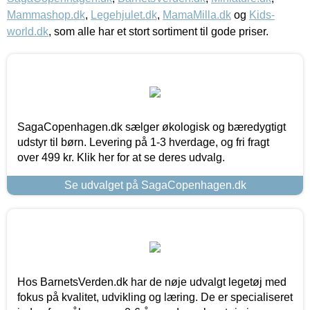
Mammashop.dk
,
Legehjulet.dk
,
MamaMilla.dk
og
Kids-
world.dk
, som alle har et stort sortiment til gode priser.
SagaCopenhagen.dk sælger økologisk og bæredygtigt
udstyr til børn. Levering på 1-3 hverdage, og fri fragt
over 499 kr. Klik her for at se deres udvalg.
Se udvalget på SagaCopenhagen.dk
Hos BarnetsVerden.dk har de nøje udvalgt legetøj med
fokus på kvalitet, udvikling og læring. De er specialiseret