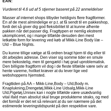
EAN:
Vurderet til
4.6
ud af 5 stjerner baseret på
22
anmeldelser
Masser af internet shops tilbyder heldigvis flere fragtformer.
En af de mest almindelige er p.t. at få sendt til en pakkeshop,
fordi det så giver dig god fleksibilitet til at kunne afhente
pakken når det passer dig. Fragttypen er nemlig ekstremt
ukompliceret, og i mange tilfælde desuden den mest
letkøbte form for levering ved køb af Mikk-Line Body l/æ –
Uld – Blue Nights.
Du kunne tillige vælge at få ordren bragt hjem til dig eller til
dit arbejdes adresse. Den viser sig somme tider en smule
mere bekostelig, men til gengæld i høj grad uproblematisk.
Den billigste fragtform vil dog i de fleste tilfælde være selv at
hente varerne, hvilket kræver at du lever lige ved
webshoppens hjemsted.
Fragttiden på AA – Mikk-Line,Body – Uld,Body m.
Knaplukning,Drengetøj,Mikk-Line Udsalg,Mikk-Line
Uld,Pigetøj,Unisex kan i nogle tilfælde være usædvanlig
vital ifald man absolut skal bruge produkterne straks, og med
det formål er det ret så relevant at du ser nærmere på det
estimerede leveringstidspunkt på den respektive vare.