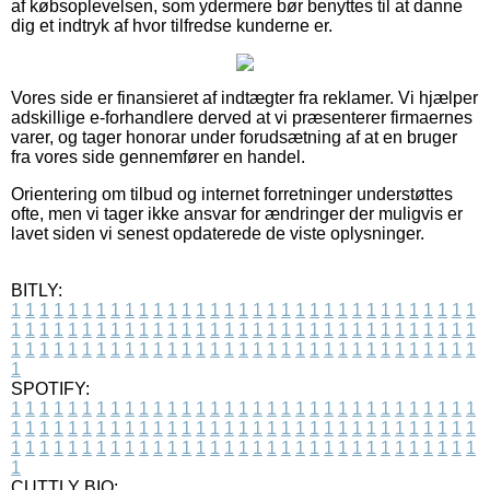
af købsoplevelsen, som ydermere bør benyttes til at danne
dig et indtryk af hvor tilfredse kunderne er.
Vores side er finansieret af indtægter fra reklamer. Vi hjælper
adskillige e-forhandlere derved at vi præsenterer firmaernes
varer, og tager honorar under forudsætning af at en bruger
fra vores side gennemfører en handel.
Orientering om tilbud og internet forretninger understøttes
ofte, men vi tager ikke ansvar for ændringer der muligvis er
lavet siden vi senest opdaterede de viste oplysninger.
BITLY:
1
1
1
1
1
1
1
1
1
1
1
1
1
1
1
1
1
1
1
1
1
1
1
1
1
1
1
1
1
1
1
1
1
1
1
1
1
1
1
1
1
1
1
1
1
1
1
1
1
1
1
1
1
1
1
1
1
1
1
1
1
1
1
1
1
1
1
1
1
1
1
1
1
1
1
1
1
1
1
1
1
1
1
1
1
1
1
1
1
1
1
1
1
1
1
1
1
1
1
1
SPOTIFY:
1
1
1
1
1
1
1
1
1
1
1
1
1
1
1
1
1
1
1
1
1
1
1
1
1
1
1
1
1
1
1
1
1
1
1
1
1
1
1
1
1
1
1
1
1
1
1
1
1
1
1
1
1
1
1
1
1
1
1
1
1
1
1
1
1
1
1
1
1
1
1
1
1
1
1
1
1
1
1
1
1
1
1
1
1
1
1
1
1
1
1
1
1
1
1
1
1
1
1
1
CUTTLY BIO: