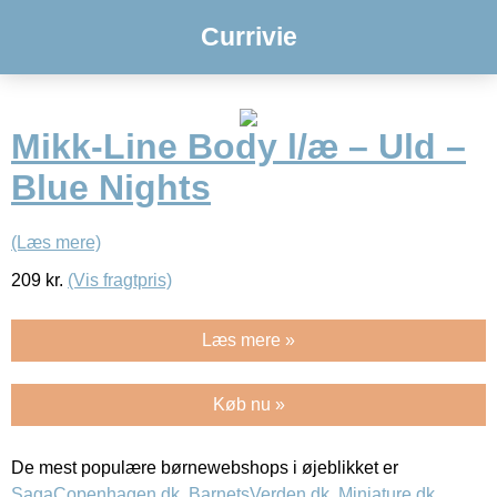
Currivie
Mikk-Line Body l/æ – Uld –
Blue Nights
(Læs mere)
209
kr.
(Vis fragtpris)
Læs mere »
Køb nu »
De mest populære børnewebshops i øjeblikket er
SagaCopenhagen.dk
,
BarnetsVerden.dk
,
Miniature.dk
,