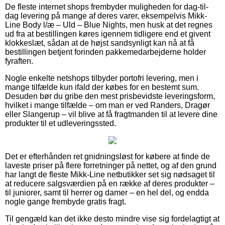
De fleste internet shops frembyder muligheden for dag-til-
dag levering på mange af deres varer, eksempelvis Mikk-
Line Body l/æ – Uld – Blue Nights, men husk at det regnes
ud fra at bestillingen køres igennem tidligere end et givent
klokkeslæt, sådan at de højst sandsynligt kan nå at få
bestillingen betjent forinden pakkemedarbejderne holder
fyraften.
Nogle enkelte netshops tilbyder portofri levering, men i
mange tilfælde kun ifald der købes for en bestemt sum.
Desuden bør du gribe den mest prisbevidste leveringsform,
hvilket i mange tilfælde – om man er ved Randers, Dragør
eller Slangerup – vil blive at få fragtmanden til at levere dine
produkter til et udleveringssted.
Det er efterhånden ret gnidningsløst for købere at finde de
laveste priser på flere forretninger på nettet, og af den grund
har langt de fleste Mikk-Line netbutikker set sig nødsaget til
at reducere salgsværdien på en række af deres produkter –
til juniorer, samt til herrer og damer – en hel del, og endda
nogle gange frembyde gratis fragt.
Til gengæld kan det ikke desto mindre vise sig fordelagtigt at