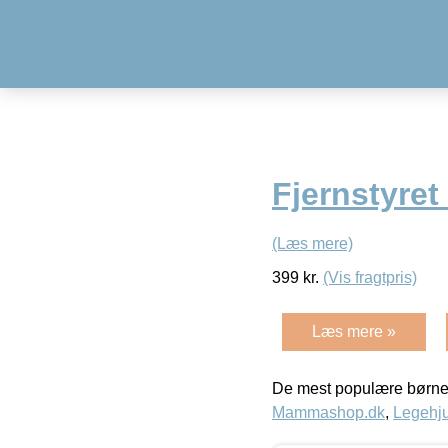
Fjernstyret
(Læs mere)
399
kr.
(Vis fragtpris)
Læs mere »
De mest populære børne
Mammashop.dk
,
Legehju