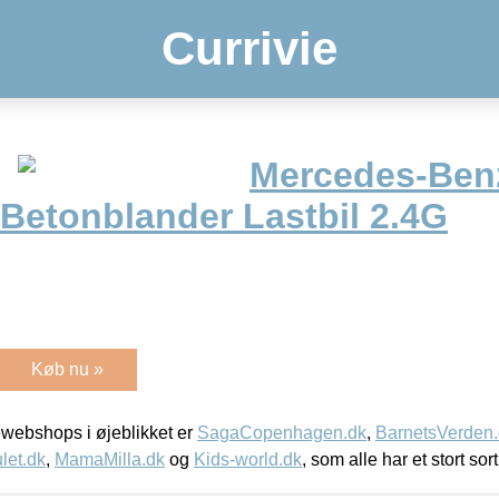
Currivie
Mercedes-Ben
 Betonblander Lastbil 2.4G
Køb nu »
webshops i øjeblikket er
SagaCopenhagen.dk
,
BarnetsVerden
let.dk
,
MamaMilla.dk
og
Kids-world.dk
, som alle har et stort sor