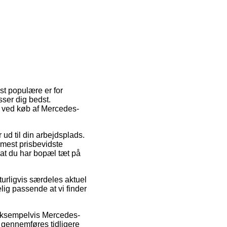
st populære er for
sser dig bedst.
m ved køb af Mercedes-
 ud til din arbejdsplads.
 mest prisbevidste
 at du har bopæl tæt på
turligvis særdeles aktuel
ig passende at vi finder
, eksempelvis Mercedes-
n gennemføres tidligere