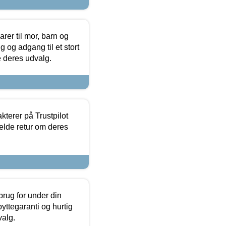
er til mor, barn og
 og adgang til et stort
se deres udvalg.
kterer på Trustpilot
elde retur om deres
brug for under din
yttegaranti og hurtig
valg.