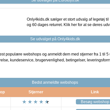
Se udvalget på Eurotoys.dk
Only4kids.dk sælger et stort udvalg af legetøj til
og 60 dages returret. Klik her for at se deres udv
Se udvalget på Only4kids.dk
t populære webshops og anmeldt dem med stjerner fra 1 til 5 ud
rrelse, kundeservice, brugervenlighed, betingelser, leveringsfor
Bedst anmeldte webshops
op
Stjerner
Link
Besøg webshop