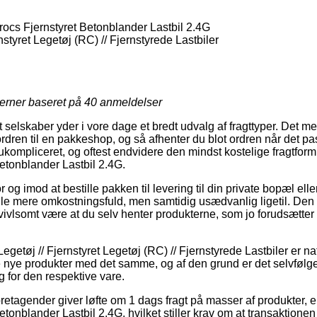
cs Fjernstyret Betonblander Lastbil 2.4G
nstyret Legetøj (RC) // Fjernstyrede Lastbiler
jerner baseret på
40
anmeldelser
selskaber yder i vore dage et bredt udvalg af fragttyper. Det me
dren til en pakkeshop, og så afhenter du blot ordren når det pa
ukompliceret, og oftest endvidere den mindst kostelige fragtfor
etonblander Lastbil 2.4G.
og imod at bestille pakken til levering til din private bopæl eller
ule mere omkostningsfuld, men samtidig usædvanlig ligetil. Den
vivlsomt være at du selv henter produkterne, som jo forudsætter
egetøj // Fjernstyret Legetøj (RC) // Fjernstyrede Lastbiler er na
 nye produkter med det samme, og af den grund er det selvfølgel
g for den respektive vare.
oretagender giver løfte om 1 dags fragt på masser af produkter
tonblander Lastbil 2.4G, hvilket stiller krav om at transaktione