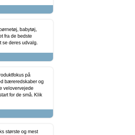
ørnetøj, babytøj,
t fra de bedste
at se deres udvalg.
produktfokus på
med bæreredskaber og
e velovervejede
tart for de små. Klik
ks største og mest