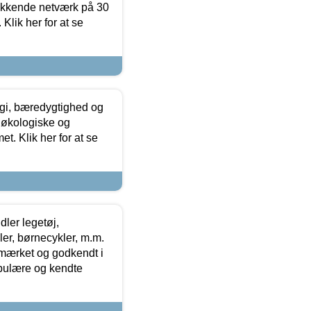
ækkende netværk på 30
Klik her for at se
gi, bæredygtighed og
 økologiske og
t. Klik her for at se
ler legetøj,
r, børnecykler, m.m.
-mærket og godkendt i
opulære og kendte