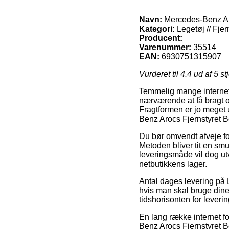
Navn:
Mercedes-Benz Aro
Kategori:
Legetøj // Fjer
Producent:
Varenummer:
35514
EAN:
6930751315907
Vurderet til
4.4
ud af 5 st
Temmelig mange internet 
nærværende at få bragt or
Fragtformen er jo meget 
Benz Arocs Fjernstyret B
Du bør omvendt afveje for 
Metoden bliver tit en sm
leveringsmåde vil dog ut
netbutikkens lager.
Antal dages levering på L
hvis man skal bruge dine
tidshorisonten for leverin
En lang række internet f
Benz Arocs Fjernstyret Be