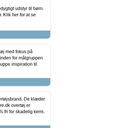
tigt udstyr til børn.
 Klik her for at se
tøj med fokus på
t inden for målgruppen
ppe inspiration til
vertøjsbrand. De klæder
ure.dk overtøj er
fri for skadelig kemi.