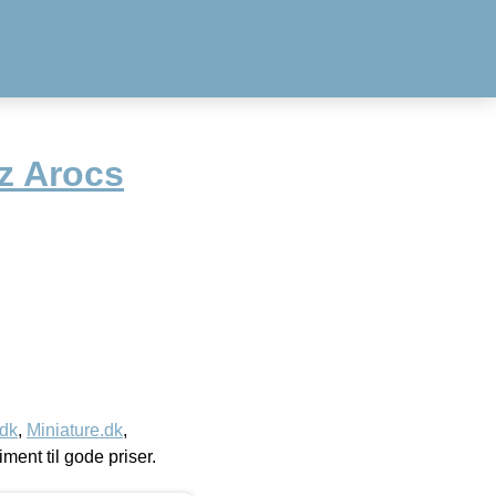
z Arocs
.dk
,
Miniature.dk
,
timent til gode priser.