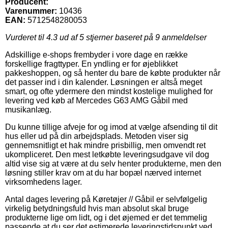
Producent:
Varenummer:
10436
EAN:
5712548280053
Vurderet til
4.3
ud af 5 stjerner baseret på
9
anmeldelser
Adskillige e-shops frembyder i vore dage en række
forskellige fragttyper. En yndling er for øjeblikket
pakkeshoppen, og så henter du bare de købte produkter når
det passer ind i din kalender. Løsningen er altså meget
smart, og ofte ydermere den mindst kostelige mulighed for
levering ved køb af Mercedes G63 AMG Gåbil med
musikanlæg.
Du kunne tillige afveje for og imod at vælge afsending til dit
hus eller ud på din arbejdsplads. Metoden viser sig
gennemsnitligt et hak mindre prisbillig, men omvendt ret
ukompliceret. Den mest letkøbte leveringsudgave vil dog
altid vise sig at være at du selv henter produkterne, men den
løsning stiller krav om at du har bopæl nærved internet
virksomhedens lager.
Antal dages levering på Køretøjer // Gåbil er selvfølgelig
virkelig betydningsfuld hvis man absolut skal bruge
produkterne lige om lidt, og i det øjemed er det temmelig
passende at du ser det estimerede leveringstidspunkt ved