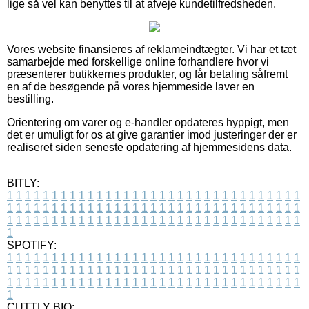
lige så vel kan benyttes til at afveje kundetilfredsheden.
Vores website finansieres af reklameindtægter. Vi har et tæt
samarbejde med forskellige online forhandlere hvor vi
præsenterer butikkernes produkter, og får betaling såfremt
en af de besøgende på vores hjemmeside laver en
bestilling.
Orientering om varer og e-handler opdateres hyppigt, men
det er umuligt for os at give garantier imod justeringer der er
realiseret siden seneste opdatering af hjemmesidens data.
BITLY:
1
1
1
1
1
1
1
1
1
1
1
1
1
1
1
1
1
1
1
1
1
1
1
1
1
1
1
1
1
1
1
1
1
1
1
1
1
1
1
1
1
1
1
1
1
1
1
1
1
1
1
1
1
1
1
1
1
1
1
1
1
1
1
1
1
1
1
1
1
1
1
1
1
1
1
1
1
1
1
1
1
1
1
1
1
1
1
1
1
1
1
1
1
1
1
1
1
1
1
1
SPOTIFY:
1
1
1
1
1
1
1
1
1
1
1
1
1
1
1
1
1
1
1
1
1
1
1
1
1
1
1
1
1
1
1
1
1
1
1
1
1
1
1
1
1
1
1
1
1
1
1
1
1
1
1
1
1
1
1
1
1
1
1
1
1
1
1
1
1
1
1
1
1
1
1
1
1
1
1
1
1
1
1
1
1
1
1
1
1
1
1
1
1
1
1
1
1
1
1
1
1
1
1
1
CUTTLY BIO: