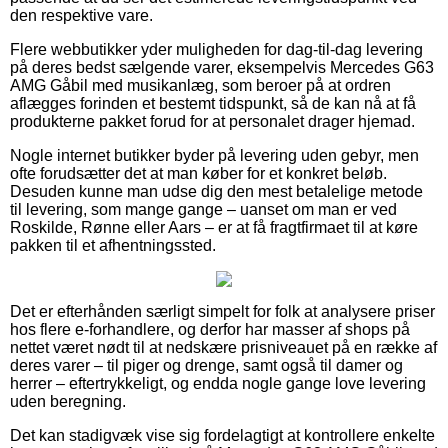
den respektive vare.
Flere webbutikker yder muligheden for dag-til-dag levering
på deres bedst sælgende varer, eksempelvis Mercedes G63
AMG Gåbil med musikanlæg, som beroer på at ordren
aflægges forinden et bestemt tidspunkt, så de kan nå at få
produkterne pakket forud for at personalet drager hjemad.
Nogle internet butikker byder på levering uden gebyr, men
ofte forudsætter det at man køber for et konkret beløb.
Desuden kunne man udse dig den mest betalelige metode
til levering, som mange gange – uanset om man er ved
Roskilde, Rønne eller Aars – er at få fragtfirmaet til at køre
pakken til et afhentningssted.
Det er efterhånden særligt simpelt for folk at analysere priser
hos flere e-forhandlere, og derfor har masser af shops på
nettet været nødt til at nedskære prisniveauet på en række af
deres varer – til piger og drenge, samt også til damer og
herrer – eftertrykkeligt, og endda nogle gange love levering
uden beregning.
Det kan stadigvæk vise sig fordelagtigt at kontrollere enkelte