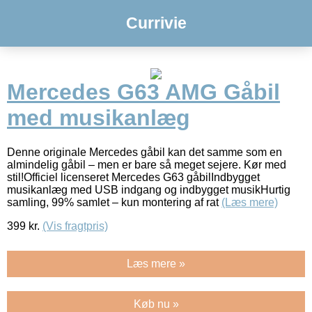
Currivie
Mercedes G63 AMG Gåbil
med musikanlæg
Denne originale Mercedes gåbil kan det samme som en
almindelig gåbil – men er bare så meget sejere. Kør med
stil!Officiel licenseret Mercedes G63 gåbilIndbygget
musikanlæg med USB indgang og indbygget musikHurtig
samling, 99% samlet – kun montering af rat
(Læs mere)
399
kr.
(Vis fragtpris)
Læs mere »
Køb nu »