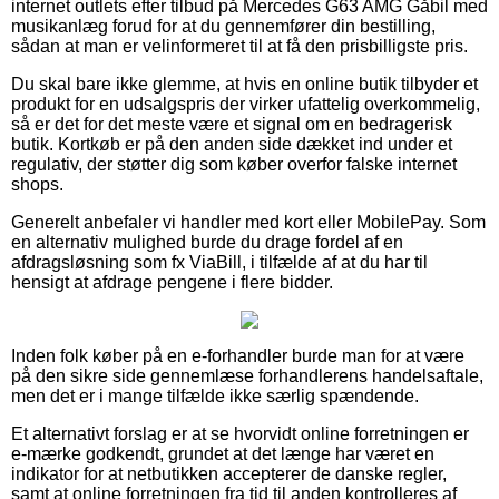
internet outlets efter tilbud på Mercedes G63 AMG Gåbil med
musikanlæg forud for at du gennemfører din bestilling,
sådan at man er velinformeret til at få den prisbilligste pris.
Du skal bare ikke glemme, at hvis en online butik tilbyder et
produkt for en udsalgspris der virker ufattelig overkommelig,
så er det for det meste være et signal om en bedragerisk
butik. Kortkøb er på den anden side dækket ind under et
regulativ, der støtter dig som køber overfor falske internet
shops.
Generelt anbefaler vi handler med kort eller MobilePay. Som
en alternativ mulighed burde du drage fordel af en
afdragsløsning som fx ViaBill, i tilfælde af at du har til
hensigt at afdrage pengene i flere bidder.
Inden folk køber på en e-forhandler burde man for at være
på den sikre side gennemlæse forhandlerens handelsaftale,
men det er i mange tilfælde ikke særlig spændende.
Et alternativt forslag er at se hvorvidt online forretningen er
e-mærke godkendt, grundet at det længe har været en
indikator for at netbutikken accepterer de danske regler,
samt at online forretningen fra tid til anden kontrolleres af