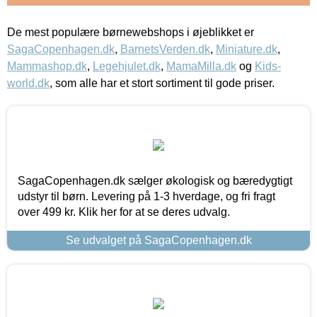
De mest populære børnewebshops i øjeblikket er
SagaCopenhagen.dk
,
BarnetsVerden.dk
,
Miniature.dk
,
Mammashop.dk
,
Legehjulet.dk
,
MamaMilla.dk
og
Kids-
world.dk
, som alle har et stort sortiment til gode priser.
SagaCopenhagen.dk sælger økologisk og bæredygtigt
udstyr til børn. Levering på 1-3 hverdage, og fri fragt
over 499 kr. Klik her for at se deres udvalg.
Se udvalget på SagaCopenhagen.dk