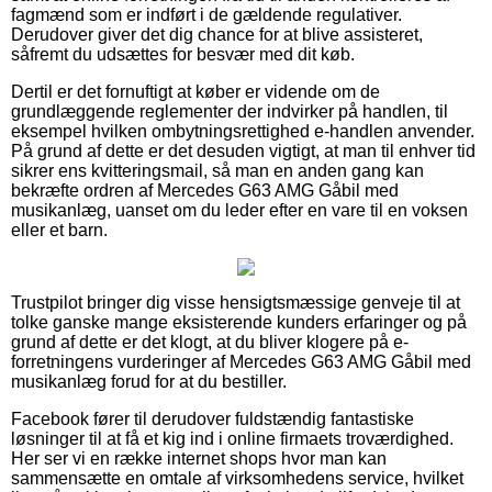
fagmænd som er indført i de gældende regulativer.
Derudover giver det dig chance for at blive assisteret,
såfremt du udsættes for besvær med dit køb.
Dertil er det fornuftigt at køber er vidende om de
grundlæggende reglementer der indvirker på handlen, til
eksempel hvilken ombytningsrettighed e-handlen anvender.
På grund af dette er det desuden vigtigt, at man til enhver tid
sikrer ens kvitteringsmail, så man en anden gang kan
bekræfte ordren af Mercedes G63 AMG Gåbil med
musikanlæg, uanset om du leder efter en vare til en voksen
eller et barn.
Trustpilot bringer dig visse hensigtsmæssige genveje til at
tolke ganske mange eksisterende kunders erfaringer og på
grund af dette er det klogt, at du bliver klogere på e-
forretningens vurderinger af Mercedes G63 AMG Gåbil med
musikanlæg forud for at du bestiller.
Facebook fører til derudover fuldstændig fantastiske
løsninger til at få et kig ind i online firmaets troværdighed.
Her ser vi en række internet shops hvor man kan
sammensætte en omtale af virksomhedens service, hvilket