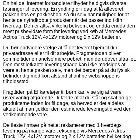
En hel del internet forhandlere tilbyder heldigvis diverse
løsninger til levering. En yndling er i dag at få afleveret
pakken hos en pakkeshop, så du selv har mulighed for at
hente de nyindkøbte produkter når det passer ind i din
hverdag. Den er altså virkelig bekvem, og endda endda den
mest prisbevidste form for levering ved køb af Mercedes
Actros Truck 12V, 4x12V motorer og 2 x 12V batterier.
Du bør endvidere vælge at få det leveret hjem til din
privatadresse eller til dit arbejde. Fragtmetoden bliver
somme tider en anelse mere pebret, men derudover ultra let.
Den mest letkøbte leveringsmåde kan ikke modsiges at
være at hente pakken selv, men det beroer på at du fysisk
befinder dig med kort afstand til online webshoppens
tilholdssted.
Fragttiden på El køretøjer til børn kan vise sig at være
usædvanlig afgørende i tilfælde af at du står og skal bruge
produkterne inden for få dage, så herved er det aldeles
aktuelt at man tjekker den estimerede leveringstid ved den
vedkommende vare.
De fleste firmaer på nettet reklamerer med 1 hverdags
levering på mange varer, eksempelvis Mercedes Actros
Truck 12V, 4x12V motorer og 2 x 12V batterier, hvilket dog