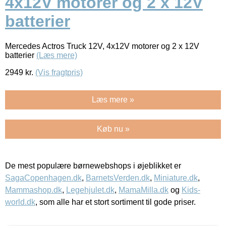
4x12V motorer og 2 x 12V
batterier
Mercedes Actros Truck 12V, 4x12V motorer og 2 x 12V
batterier
(Læs mere)
2949
kr.
(Vis fragtpris)
Læs mere »
Køb nu »
De mest populære børnewebshops i øjeblikket er
SagaCopenhagen.dk
,
BarnetsVerden.dk
,
Miniature.dk
,
Mammashop.dk
,
Legehjulet.dk
,
MamaMilla.dk
og
Kids-
world.dk
, som alle har et stort sortiment til gode priser.