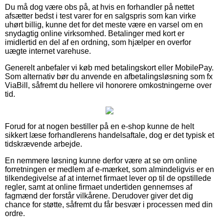
Du må dog være obs på, at hvis en forhandler på nettet
afsætter bedst i test varer for en salgspris som kan virke
uhørt billig, kunne det for det meste være en varsel om en
snydagtig online virksomhed. Betalinger med kort er
imidlertid en del af en ordning, som hjælper en overfor
uægte internet varehuse.
Generelt anbefaler vi køb med betalingskort eller MobilePay.
Som alternativ bør du anvende en afbetalingsløsning som fx
ViaBill, såfremt du hellere vil honorere omkostningerne over
tid.
Forud for at nogen bestiller på en e-shop kunne de helt
sikkert læse forhandlerens handelsaftale, dog er det typisk et
tidskrævende arbejde.
En nemmere løsning kunne derfor være at se om online
forretningen er medlem af e-mærket, som almindeligvis er en
tilkendegivelse af at internet firmaet lever op til de opstillede
regler, samt at online firmaet undertiden gennemses af
fagmænd der forstår vilkårene. Derudover giver det dig
chance for støtte, såfremt du får besvær i processen med din
ordre.