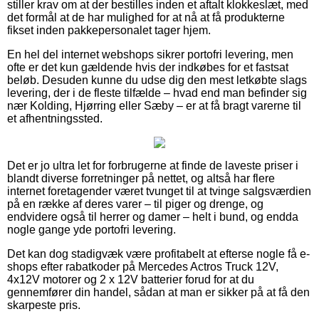
stiller krav om at der bestilles inden et aftalt klokkeslæt, med
det formål at de har mulighed for at nå at få produkterne
fikset inden pakkepersonalet tager hjem.
En hel del internet webshops sikrer portofri levering, men
ofte er det kun gældende hvis der indkøbes for et fastsat
beløb. Desuden kunne du udse dig den mest letkøbte slags
levering, der i de fleste tilfælde – hvad end man befinder sig
nær Kolding, Hjørring eller Sæby – er at få bragt varerne til
et afhentningssted.
Det er jo ultra let for forbrugerne at finde de laveste priser i
blandt diverse forretninger på nettet, og altså har flere
internet foretagender været tvunget til at tvinge salgsværdien
på en række af deres varer – til piger og drenge, og
endvidere også til herrer og damer – helt i bund, og endda
nogle gange yde portofri levering.
Det kan dog stadigvæk være profitabelt at efterse nogle få e-
shops efter rabatkoder på Mercedes Actros Truck 12V,
4x12V motorer og 2 x 12V batterier forud for at du
gennemfører din handel, sådan at man er sikker på at få den
skarpeste pris.