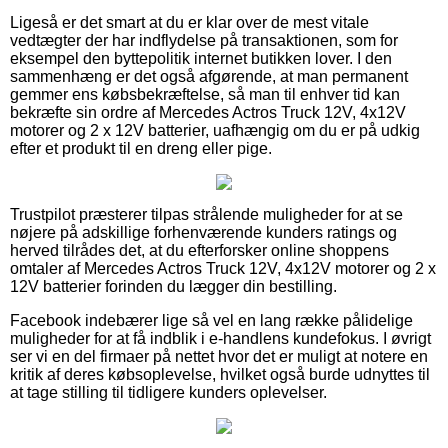
Ligeså er det smart at du er klar over de mest vitale
vedtægter der har indflydelse på transaktionen, som for
eksempel den byttepolitik internet butikken lover. I den
sammenhæng er det også afgørende, at man permanent
gemmer ens købsbekræftelse, så man til enhver tid kan
bekræfte sin ordre af Mercedes Actros Truck 12V, 4x12V
motorer og 2 x 12V batterier, uafhængig om du er på udkig
efter et produkt til en dreng eller pige.
Trustpilot præsterer tilpas strålende muligheder for at se
nøjere på adskillige forhenværende kunders ratings og
herved tilrådes det, at du efterforsker online shoppens
omtaler af Mercedes Actros Truck 12V, 4x12V motorer og 2 x
12V batterier forinden du lægger din bestilling.
Facebook indebærer lige så vel en lang række pålidelige
muligheder for at få indblik i e-handlens kundefokus. I øvrigt
ser vi en del firmaer på nettet hvor det er muligt at notere en
kritik af deres købsoplevelse, hvilket også burde udnyttes til
at tage stilling til tidligere kunders oplevelser.