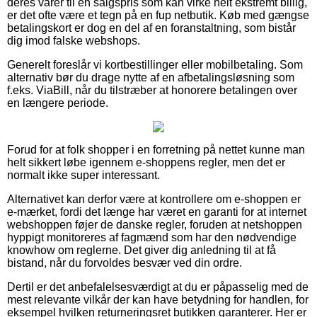
deres varer til en salgspris som kan virke helt ekstremt billig,
er det ofte være et tegn på en fup netbutik. Køb med gængse
betalingskort er dog en del af en foranstaltning, som bistår
dig imod falske webshops.
Generelt foreslår vi kortbestillinger eller mobilbetaling. Som
alternativ bør du drage nytte af en afbetalingsløsning som
f.eks. ViaBill, når du tilstræber at honorere betalingen over
en længere periode.
Forud for at folk shopper i en forretning på nettet kunne man
helt sikkert løbe igennem e-shoppens regler, men det er
normalt ikke super interessant.
Alternativet kan derfor være at kontrollere om e-shoppen er
e-mærket, fordi det længe har været en garanti for at internet
webshoppen føjer de danske regler, foruden at netshoppen
hyppigt monitoreres af fagmænd som har den nødvendige
knowhow om reglerne. Det giver dig anledning til at få
bistand, når du forvoldes besvær ved din ordre.
Dertil er det anbefalelsesværdigt at du er påpasselig med de
mest relevante vilkår der kan have betydning for handlen, for
eksempel hvilken returneringsret butikken garanterer. Her er