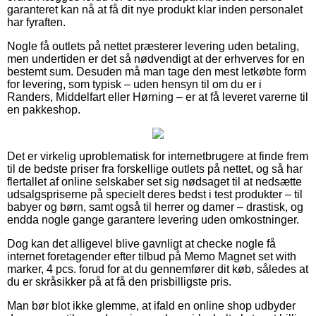
garanteret kan nå at få dit nye produkt klar inden personalet
har fyraften.
Nogle få outlets på nettet præsterer levering uden betaling,
men undertiden er det så nødvendigt at der erhverves for en
bestemt sum. Desuden må man tage den mest letkøbte form
for levering, som typisk – uden hensyn til om du er i
Randers, Middelfart eller Hørning – er at få leveret varerne til
en pakkeshop.
Det er virkelig uproblematisk for internetbrugere at finde frem
til de bedste priser fra forskellige outlets på nettet, og så har
flertallet af online selskaber set sig nødsaget til at nedsætte
udsalgspriserne på specielt deres bedst i test produkter – til
babyer og børn, samt også til herrer og damer – drastisk, og
endda nogle gange garantere levering uden omkostninger.
Dog kan det alligevel blive gavnligt at checke nogle få
internet foretagender efter tilbud på Memo Magnet set with
marker, 4 pcs. forud for at du gennemfører dit køb, således at
du er skråsikker på at få den prisbilligste pris.
Man bør blot ikke glemme, at ifald en online shop udbyder