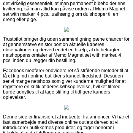
det virkelig essesentielt, at man permanent bibeholder ens
kvittering, så man altid kan påvise ordren af Memo Magnet
set with marker, 4 pcs., uafhængig om du shopper til en
dreng eller pige.
Trustpilot bringer dig uden sammenligning pæne chancer for
at gennemstøve en stor portion aktuelle køberes
observationer og derved er det en hjælp, at du betragter
netshoppens omtaler af Memo Magnet set with marker, 4
pcs. inden du lægger din bestilling.
Facebook medfører endvidere ret så strålende metoder til at
få et kig ind i online butikkens kundetilfredshed. Desuden
ser vi mange netshops som giver kunderne mulighed for at
registrere en kritik af deres købsoplevelse, hvilket tilmed
burde udnyttes til at tage stilling til tidligere kunders
oplevelser.
Denne side er finansieret af indtægter fra annoncer. Vi har et
fast samarbejde med diverse online outlets derved at vi
introducerer butikkernes produkter, og tager honorar i
tilfælde af at du fuldfører en transaktion.