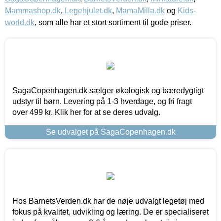
Mammashop.dk
,
Legehjulet.dk
,
MamaMilla.dk
og
Kids-
world.dk
, som alle har et stort sortiment til gode priser.
SagaCopenhagen.dk sælger økologisk og bæredygtigt
udstyr til børn. Levering på 1-3 hverdage, og fri fragt
over 499 kr. Klik her for at se deres udvalg.
Se udvalget på SagaCopenhagen.dk
Hos BarnetsVerden.dk har de nøje udvalgt legetøj med
fokus på kvalitet, udvikling og læring. De er specialiseret