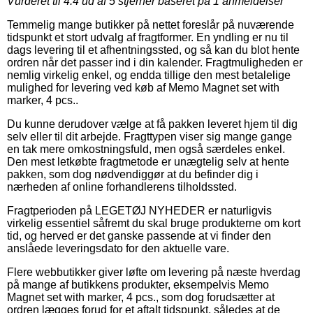
Vurderet til
4.4
ud af 5 stjerner baseret på
1
anmeldelser
Temmelig mange butikker på nettet foreslår på nuværende
tidspunkt et stort udvalg af fragtformer. En yndling er nu til
dags levering til et afhentningssted, og så kan du blot hente
ordren når det passer ind i din kalender. Fragtmuligheden er
nemlig virkelig enkel, og endda tillige den mest betalelige
mulighed for levering ved køb af Memo Magnet set with
marker, 4 pcs..
Du kunne derudover vælge at få pakken leveret hjem til dig
selv eller til dit arbejde. Fragttypen viser sig mange gange
en tak mere omkostningsfuld, men også særdeles enkel.
Den mest letkøbte fragtmetode er unægtelig selv at hente
pakken, som dog nødvendiggør at du befinder dig i
nærheden af online forhandlerens tilholdssted.
Fragtperioden på LEGETØJ NYHEDER er naturligvis
virkelig essentiel såfremt du skal bruge produkterne om kort
tid, og herved er det ganske passende at vi finder den
anslåede leveringsdato for den aktuelle vare.
Flere webbutikker giver løfte om levering på næste hverdag
på mange af butikkens produkter, eksempelvis Memo
Magnet set with marker, 4 pcs., som dog forudsætter at
ordren lægges forud for et aftalt tidspunkt, således at de