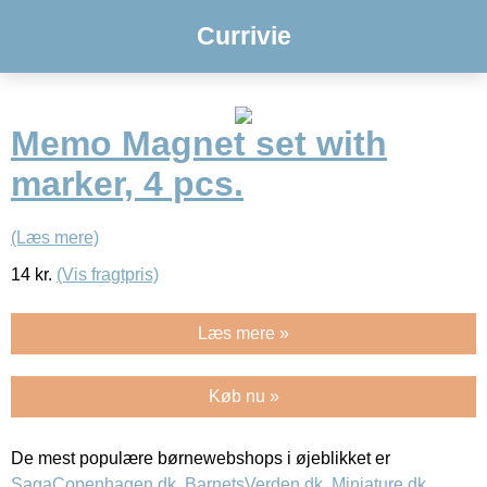
Currivie
Memo Magnet set with
marker, 4 pcs.
(Læs mere)
14
kr.
(Vis fragtpris)
Læs mere »
Køb nu »
De mest populære børnewebshops i øjeblikket er
SagaCopenhagen.dk
,
BarnetsVerden.dk
,
Miniature.dk
,