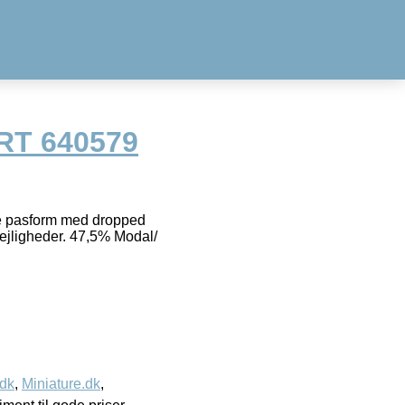
RT 640579
ze pasform med dropped
 lejligheder. 47,5% Modal/
.dk
,
Miniature.dk
,