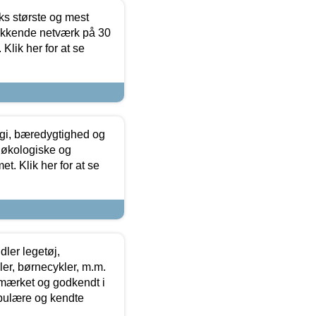
ks største og mest
ækkende netværk på 30
Klik her for at se
gi, bæredygtighed og
 økologiske og
t. Klik her for at se
ler legetøj,
r, børnecykler, m.m.
-mærket og godkendt i
opulære og kendte