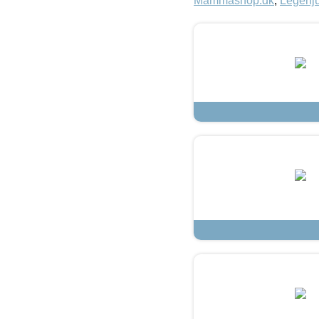
Mammashop.dk
,
Legehju