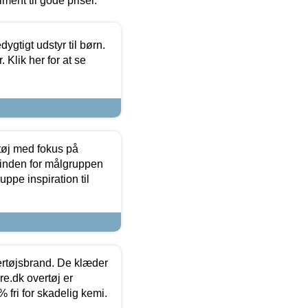
timent til gode priser.
tigt udstyr til børn.
 Klik her for at se
tøj med fokus på
t inden for målgruppen
ppe inspiration til
vertøjsbrand. De klæder
ure.dk overtøj er
fri for skadelig kemi.