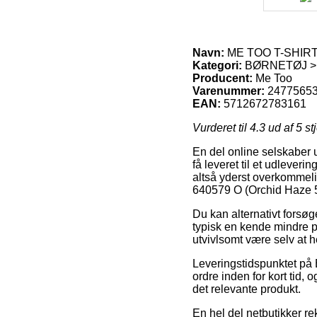
Navn:
ME TOO T-SHIRT 
Kategori:
BØRNETØJ > 
Producent:
Me Too
Varenummer:
2477565
EAN:
5712672783161
Vurderet til
4.3
ud af 5 st
En del online selskaber u
få leveret til et udleveri
altså yderst overkommel
640579 O (Orchid Haze 5
Du kan alternativt forsøg
typisk en kende mindre pr
utvivlsomt være selv at h
Leveringstidspunktet på
ordre inden for kort tid, 
det relevante produkt.
En hel del netbutikker r