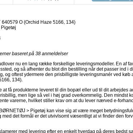
640579 O (Orchid Haze 5166, 134)
Pigetøj
3
jerner baseret på
38
anmeldelser
dlover nu en lang række forskellige leveringsmodeller. En af favo
ngssted, og så afhenter du blot din bestilling når det passer ind 
ig, og oftest ydermere den prisbilligste leveringsmanér ved k
166, 134).
e at få produkterne leveret til din bopæl eller ud til dit arbejde
isbillig, men lige så vel i høj grad overkommelig. Den mindst ko
ente varerne, hvilket stiller krav om at du lever nærved e-forha
 BØRNETØJ > Pigetøj kan vise sig at være meget betydningsful
og med det formål er det utvivlsomt væsentligt at vi finder den for
eklamerer med levering efter en enkelt hverdag på deres bedst