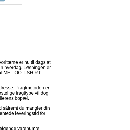
ritterne er nu til dags at
i din hverdag. Løsningen er
øb af ME TOO T-SHIRT
s adresse. Fragtmetoden er
stelige fragttype vil dog
ndlerens bopæl.
d såfremt du mangler din
ventede leveringstid for
 sælgende varenumre,