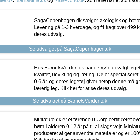
let.dk
,
MamaMilla.dk
og
Kids-world.dk
, som alle har et stort sor
SagaCopenhagen.dk sælger økologisk og bæredyg
Levering på 1-3 hverdage, og fri fragt over 499 kr.
deres udvalg.
Se udvalget på SagaCopenhagen.dk
Hos BarnetsVerden.dk har de nøje udvalgt lege
kvalitet, udvikling og læring. De er specialisere
0-6 år, og deres legetøj giver netop denne målgru
lærerig leg. Klik her for at se deres udvalg.
Se udvalget på BarnetsVerden.dk
Miniature.dk er et førende B Corp certificeret o
børn i alderen 0-12 år på til al slags vejr. Miniat
produceret af genanvendte materialer og er 100% 