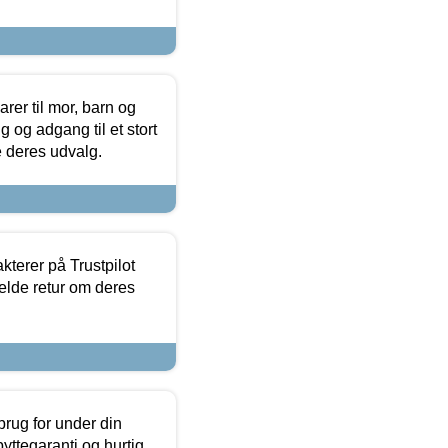
er til mor, barn og
 og adgang til et stort
se deres udvalg.
kterer på Trustpilot
elde retur om deres
brug for under din
yttegaranti og hurtig