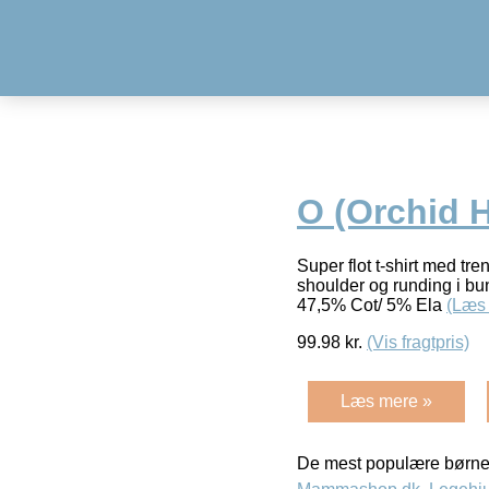
O (Orchid H
Super flot t-shirt med 
shoulder og runding i bun
47,5% Cot/ 5% Ela
(Læs
99.98
kr.
(Vis fragtpris)
Læs mere »
De mest populære børne