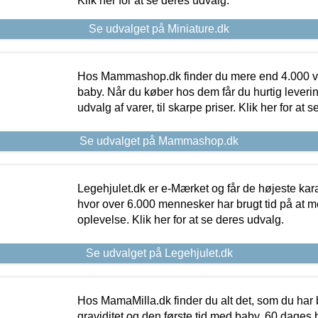
Klik her for at se deres udvalg.
Se udvalget på Miniature.dk
Hos Mammashop.dk finder du mere end 4.000 var
baby. Når du køber hos dem får du hurtig levering
udvalg af varer, til skarpe priser. Klik her for at 
Se udvalget på Mammashop.dk
Legehjulet.dk er e-Mærket og får de højeste kara
hvor over 6.000 mennesker har brugt tid på at m
oplevelse. Klik her for at se deres udvalg.
Se udvalget på Legehjulet.dk
Hos MamaMilla.dk finder du alt det, som du har 
graviditet og den første tid med baby. 60 dages b