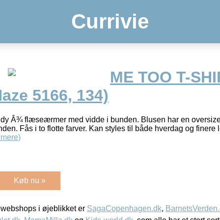
Currivie
ME TOO T-SHI
aze 5166, 134)
trendy Â¾ flæseærmer med vidde i bunden. Blusen har en oversi
den. Fås i to flotte farver. Kan styles til både hverdag og finere
 mere)
Køb nu »
webshops i øjeblikket er
SagaCopenhagen.dk
,
BarnetsVerden