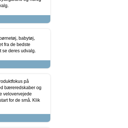
valg.
ørnetøj, babytøj,
t fra de bedste
at se deres udvalg.
produktfokus på
med bæreredskaber og
e velovervejede
tart for de små. Klik