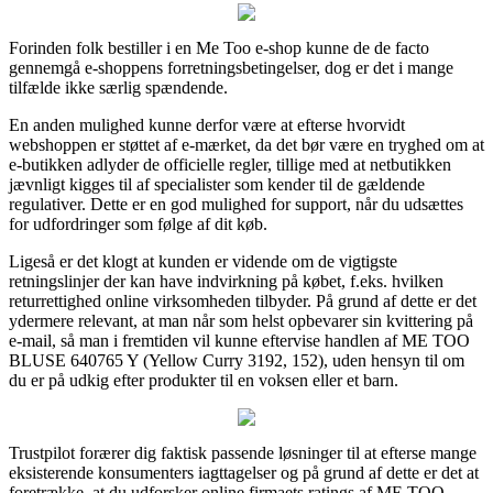
Forinden folk bestiller i en Me Too e-shop kunne de de facto
gennemgå e-shoppens forretningsbetingelser, dog er det i mange
tilfælde ikke særlig spændende.
En anden mulighed kunne derfor være at efterse hvorvidt
webshoppen er støttet af e-mærket, da det bør være en tryghed om at
e-butikken adlyder de officielle regler, tillige med at netbutikken
jævnligt kigges til af specialister som kender til de gældende
regulativer. Dette er en god mulighed for support, når du udsættes
for udfordringer som følge af dit køb.
Ligeså er det klogt at kunden er vidende om de vigtigste
retningslinjer der kan have indvirkning på købet, f.eks. hvilken
returrettighed online virksomheden tilbyder. På grund af dette er det
ydermere relevant, at man når som helst opbevarer sin kvittering på
e-mail, så man i fremtiden vil kunne eftervise handlen af ME TOO
BLUSE 640765 Y (Yellow Curry 3192, 152), uden hensyn til om
du er på udkig efter produkter til en voksen eller et barn.
Trustpilot forærer dig faktisk passende løsninger til at efterse mange
eksisterende konsumenters iagttagelser og på grund af dette er det at
foretrække, at du udforsker online firmaets ratings af ME TOO