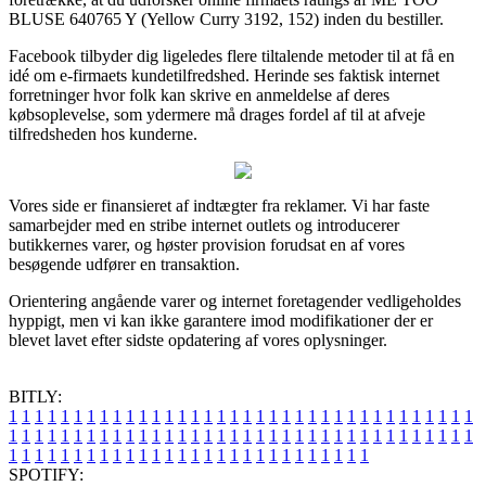
BLUSE 640765 Y (Yellow Curry 3192, 152) inden du bestiller.
Facebook tilbyder dig ligeledes flere tiltalende metoder til at få en
idé om e-firmaets kundetilfredshed. Herinde ses faktisk internet
forretninger hvor folk kan skrive en anmeldelse af deres
købsoplevelse, som ydermere må drages fordel af til at afveje
tilfredsheden hos kunderne.
Vores side er finansieret af indtægter fra reklamer. Vi har faste
samarbejder med en stribe internet outlets og introducerer
butikkernes varer, og høster provision forudsat en af vores
besøgende udfører en transaktion.
Orientering angående varer og internet foretagender vedligeholdes
hyppigt, men vi kan ikke garantere imod modifikationer der er
blevet lavet efter sidste opdatering af vores oplysninger.
BITLY:
1
1
1
1
1
1
1
1
1
1
1
1
1
1
1
1
1
1
1
1
1
1
1
1
1
1
1
1
1
1
1
1
1
1
1
1
1
1
1
1
1
1
1
1
1
1
1
1
1
1
1
1
1
1
1
1
1
1
1
1
1
1
1
1
1
1
1
1
1
1
1
1
1
1
1
1
1
1
1
1
1
1
1
1
1
1
1
1
1
1
1
1
1
1
1
1
1
1
1
1
SPOTIFY: