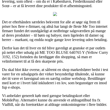
levering, som oftest – om du er i København, Frederikssund eller
Sorø – er at få leveret dine produkter til et afhentningssted.
Det er efterhånden særdeles bekvemt for alle at søge sig frem til
priser hos flere e-firmaer, og altså har langt de fleste Me Too internet
firmaer fundet det uundgåeligt at nedbringe salgsværdien på mange
af deres produkter – til børn og babyer, men ligeledes til damer og
herrer – markant, og endda nogle gange love levering uden betaling.
Derfor kan det til hver en tid blive gavnligt at granske et par outlets
på nettet efter udsalg på ME TOO BLUSE 640765 Y (Yellow Curry
3192, 152) forinden du færdiggør din shopping, så man er
velinformeret til at få den skarpeste pris.
Du skal blot ikke overse, at såfremt en shop markedsfører bedst i test
varer for en udsalgspris der virker besynderligt tiltalende, så kunne
det tit være et faresignal om en uærlig online webshop. Bestillinger
med kort er i hvert fald inkluderet i en lov, som begunstiger en imod
fup e-shops.
Vi anbefaler generelt køb med gængse betalingskort eller
MobilePay. Alternativt kunne du anvende et afdragstilbud fra fx
ViaBill, når du foretrækker at afdrage omkostningerne i flere bidder.