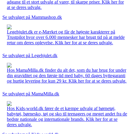
adgang til et stort udvalg af varer, til skarpe priser. Klik her for
at se deres udvalg.
Se udvalget på Mammashop.dk
Legehjulet.dk er e-Mærket og får de højeste karakterer på
Trustpilot hvor over 6.000 mennesker har brugt tid på at melde
retur om deres oplevelse. Klik her for at se deres udvalg.
Se udvalget på Legehjulet.dk
Hos MamaMilla.dk finder du alt det, som du har brug for under
din graviditet og den første tid med baby. 60 dages byttegaranti
og hurtig levering for kun 29 kr. Klik her for at se deres udvalg.
Se udvalget på MamaMilla.dk
Hos Kids-world.dk fører de et kæmpe udvalg af børnetøj,
babytøj, børnesko, tøj og sko til teenagers og meget andet fra de
bedste nationale og internationale brands. Klik her for at se
deres udvalg.