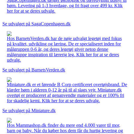
SagaCopenhagen.dk sælger økologisk og bæredygtigt udstyr til
børn. Levering på 1-3 hverdage, og fri fragt over 499 kr. Klik
her for at se deres udvalg.
Se udvalget på SagaCopenhagen.dk
Hos BarnetsVerden.dk har de nøje udvalgt legetøj med fokus
på kvalitet, udvikling og læring. De er specialiseret inden for
målgruppen 0-6 år, og deres legetøj giver netop denne
målgruppe inspiration til lærerig leg. Klik her for at se deres
udvalg.
Se udvalget på BarnetsVerden.dk
Miniature.dk er et førende B Corp certificeret overtøjsbrand. De
klæder børn i alderen 0-12 år på til al slags vejr. Miniature.dk
overtøj er produceret af genanvendte materialer og er 100% fri
for skadelig kemi. Klik her for at se deres udvalg.
Se udvalget på Miniature.dk
Hos Mammashop.dk finder du mere end 4.000 varer til mor,
barn og baby. Når du køber hos dem får du hurtig levering og