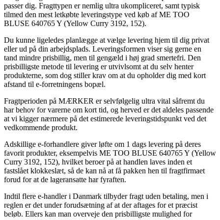
passer dig. Fragttypen er nemlig ultra ukompliceret, samt typisk
tilmed den mest letkøbte leveringstype ved køb af ME TOO
BLUSE 640765 Y (Yellow Curry 3192, 152).
Du kunne ligeledes planlægge at vælge levering hjem til dig privat
eller ud på din arbejdsplads. Leveringsformen viser sig gerne en
tand mindre prisbillig, men til gengæld i høj grad smertefri. Den
prisbilligste metode til levering er utvivlsomt at du selv henter
produkterne, som dog stiller krav om at du opholder dig med kort
afstand til e-forretningens bopæl.
Fragtperioden på MÆRKER er selvfølgelig ultra vital såfremt du
har behov for varerne om kort tid, og herved er det aldeles passende
at vi kigger nærmere på det estimerede leveringstidspunkt ved det
vedkommende produkt.
Adskillige e-forhandlere giver løfte om 1 dags levering på deres
favorit produkter, eksempelvis ME TOO BLUSE 640765 Y (Yellow
Curry 3192, 152), hvilket beroer på at handlen laves inden et
fastslået klokkeslæt, så de kan nå at få pakken hen til fragtfirmaet
forud for at de lageransatte har fyraften.
Indtil flere e-handler i Danmark tilbyder fragt uden betaling, men i
reglen er det under forudsætning af at der aftages for et præcist
beløb. Ellers kan man overveje den prisbilligste mulighed for