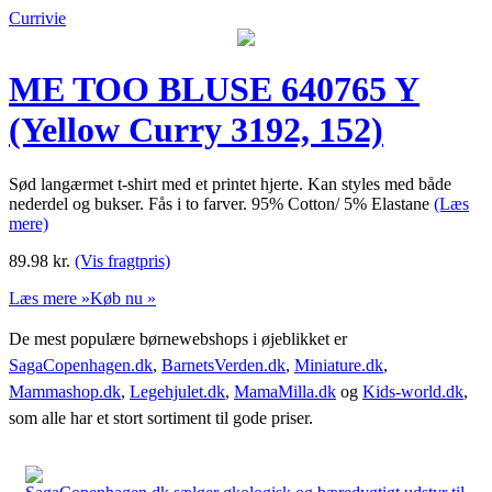
Currivie
ME TOO BLUSE 640765 Y
(Yellow Curry 3192, 152)
Sød langærmet t-shirt med et printet hjerte. Kan styles med både
nederdel og bukser. Fås i to farver. 95% Cotton/ 5% Elastane
(Læs
mere)
89.98
kr.
(Vis fragtpris)
Læs mere »
Køb nu »
De mest populære børnewebshops i øjeblikket er
SagaCopenhagen.dk
,
BarnetsVerden.dk
,
Miniature.dk
,
Mammashop.dk
,
Legehjulet.dk
,
MamaMilla.dk
og
Kids-world.dk
,
som alle har et stort sortiment til gode priser.