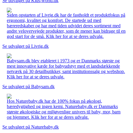
Se udvalget på Kids-world.dk
Siden opstarten af Livrig.dk har de fastholdt et produktfokus på
ergonomi, kvalitet og komfort. De startede ud med
bæreredskaber og har med tiden udvidet deres sortiment med
andre velovervejede produkter, som de mener kan bidrage til en
god start for de små. Klik her for at se deres udvalg.
Se udvalget på Livrig.dk
Babysam.dk blev etableret i 1973 og er Danmarks største og
mest innovative kæde for babyudstyr med et landsdækkende
netværk på 30 detailbutikker, samt institutionssalg og webshop.
Klik her for at se deres udvalg.
Se udvalget på Babysam.dk
Hos Naturebaby.dk har de 100% fokus på økologi,
bæredygtighed og ingen kemi. Naturebaby.dk er Danmarks
største økologiske og miljøvenlige univers til baby, mor, barn
og hjemmet. Klik her for at se deres udvalg.
Se udvalget på Naturebaby.dk