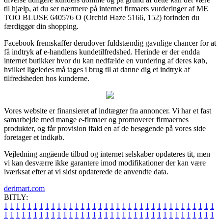
til hjælp, at du ser nærmere på internet firmaets vurderinger af ME
TOO BLUSE 640576 O (Orchid Haze 5166, 152) forinden du
færdiggør din shopping.
Facebook fremskaffer derudover fuldstændig gavnlige chancer for at
få indtryk af e-handlens kundetilfredshed. Herinde er der endda
internet butikker hvor du kan nedfælde en vurdering af deres køb,
hvilket ligeledes må tages i brug til at danne dig et indtryk af
tilfredsheden hos kunderne.
Vores website er finansieret af indtægter fra annoncer. Vi har et fast
samarbejde med mange e-firmaer og promoverer firmaernes
produkter, og får provision ifald en af de besøgende på vores side
foretager et indkøb.
Vejledning angående tilbud og internet selskaber opdateres tit, men
vi kan desværre ikke garantere imod modifikationer der kan være
iværksat efter at vi sidst opdaterede de anvendte data.
derimart.com
BITLY:
1
1
1
1
1
1
1
1
1
1
1
1
1
1
1
1
1
1
1
1
1
1
1
1
1
1
1
1
1
1
1
1
1
1
1
1
1
1
1
1
1
1
1
1
1
1
1
1
1
1
1
1
1
1
1
1
1
1
1
1
1
1
1
1
1
1
1
1
1
1
1
1