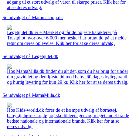
adgang til et stort udvalg af varer, til skarpe priser. Klik her for
at se deres udvalg.
Se udvalget på Mammashop.dk
Legehjulet.dk er e-Mærket og får de højeste karakterer på
Trustpilot hvor over 6.000 mennesker har brugt tid på at melde
retur om deres oplevelse. Klik her for at se deres udvalg.
Se udvalget på Legehjulet.dk
Hos MamaMilla.dk finder du alt det, som du har brug for under
din graviditet og den første tid med baby. 60 dages byttegaranti
og hurtig levering for kun 29 kr. Klik her for at se deres udvalg.
Se udvalget på MamaMilla.dk
Hos Kids-world.dk fører de et kæmpe udvalg af børnetøj,
babytøj, børnesko, tøj og sko til teenagers og meget andet fra de
bedste nationale og internationale brands. Klik her for at se
deres udvalg.