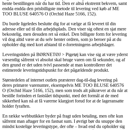
hente bestillingen når du har tid. Den er altså ekstremt bekvem, samt
endda endda den prisbilligste metode til levering ved køb af ME
TOO BLUSE 640576 O (Orchid Haze 5166, 152).
Du burde ligeledes beslutte dig for at vælge at få leveret til din
adresse eller ud til din arbejdsplads. Den viser sig oftest en sjat mere
bekostelig, men desuden ret så enkel. Den billigste form for levering
vil dog altid være at du selv henter ordren, som jo beroer på at du
opholder dig med kort afstand til e-forretningens arbejdslager.
Leveringstiden på BØRNETØJ > Pigetøj kan vise sig at være yderst
væsentlig såfremt vi absolut skal bruge varen om få sekunder, og af
den grund er det uden tvivl passende at man kontrollerer det
estimerede leveringstidspunkt for det pågældende produkt.
Størstedelen af internet outlets præsterer dag-til-dag levering på
deres primære varenumre, eksempelvis ME TOO BLUSE 640576
O (Orchid Haze 5166, 152), men som trods alt påkræver at du når at
bestille forinden et fastslået tidspunkt, med det formål at de med
sikkerhed kan nå at få varerne klargjort forud for at de lageransatte
holder fyraften.
En række webbutikker byder på fragt uden betaling, men ofte kun
såfremt man aftager for en fastsat sum. I øvrigt bør du snuppe den
mindst kostelige leveringstype, der ofte – hvad end du opholder sig