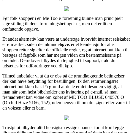
Før folk shopper i en Me Too e-forretning kunne man principielt
tage stilling til dens forretningsbetingelser, men det er tit en
omfattende opgave.
Et andet alternativ kan være at undersøge hvorvidt internet selskabet
er e-mærket, siden det almindeligvis er et kendetegn for at e-
shoppen retter sig efter de officielle regler, og at internet butikken tit
besøges af fagfolk som har megen viden om bestemmelserne på
området. Derudover tilbydes du lejlighed til support, ifald du
udsættes for udfordringer ved dit køb.
Tilmed anbefaler vi at du er obs på de grundlæggende betingelser
der kan have betydning for bestillingen, fx den returneringsret
internet butikken har. På grund af dette er det desuden vigtigt, at
man når som helst bibeholder ens kvittering på e-mail, så man
fremadrettet kan vidne om købet af ME TOO BLUSE 640576 O
(Orchid Haze 5166, 152), uden hensyn til om du søger efter varer til
en voksen eller et barn.
Trustpilot tilbyder altid hensigtsmæssige chancer for at kortlægge
diverse tidligere kunders domme og på grund af dette kan det være