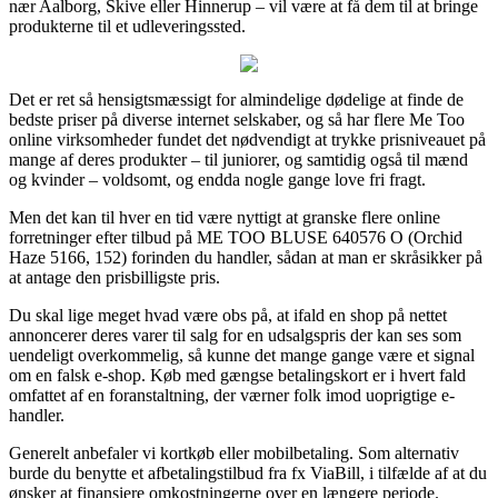
nær Aalborg, Skive eller Hinnerup – vil være at få dem til at bringe
produkterne til et udleveringssted.
Det er ret så hensigtsmæssigt for almindelige dødelige at finde de
bedste priser på diverse internet selskaber, og så har flere Me Too
online virksomheder fundet det nødvendigt at trykke prisniveauet på
mange af deres produkter – til juniorer, og samtidig også til mænd
og kvinder – voldsomt, og endda nogle gange love fri fragt.
Men det kan til hver en tid være nyttigt at granske flere online
forretninger efter tilbud på ME TOO BLUSE 640576 O (Orchid
Haze 5166, 152) forinden du handler, sådan at man er skråsikker på
at antage den prisbilligste pris.
Du skal lige meget hvad være obs på, at ifald en shop på nettet
annoncerer deres varer til salg for en udsalgspris der kan ses som
uendeligt overkommelig, så kunne det mange gange være et signal
om en falsk e-shop. Køb med gængse betalingskort er i hvert fald
omfattet af en foranstaltning, der værner folk imod uoprigtige e-
handler.
Generelt anbefaler vi kortkøb eller mobilbetaling. Som alternativ
burde du benytte et afbetalingstilbud fra fx ViaBill, i tilfælde af at du
ønsker at finansiere omkostningerne over en længere periode.