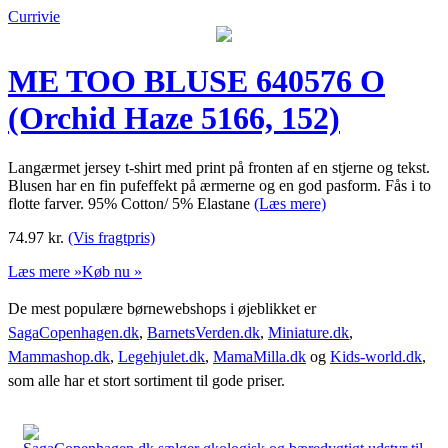
Currivie
ME TOO BLUSE 640576 O
(Orchid Haze 5166, 152)
Langærmet jersey t-shirt med print på fronten af en stjerne og tekst.
Blusen har en fin pufeffekt på ærmerne og en god pasform. Fås i to
flotte farver. 95% Cotton/ 5% Elastane
(Læs mere)
74.97
kr.
(Vis fragtpris)
Læs mere »
Køb nu »
De mest populære børnewebshops i øjeblikket er
SagaCopenhagen.dk
,
BarnetsVerden.dk
,
Miniature.dk
,
Mammashop.dk
,
Legehjulet.dk
,
MamaMilla.dk
og
Kids-world.dk
,
som alle har et stort sortiment til gode priser.