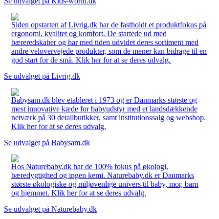
Se udvalget på Kids-world.dk
Siden opstarten af Livrig.dk har de fastholdt et produktfokus på
ergonomi, kvalitet og komfort. De startede ud med
bæreredskaber og har med tiden udvidet deres sortiment med
andre velovervejede produkter, som de mener kan bidrage til en
god start for de små. Klik her for at se deres udvalg.
Se udvalget på Livrig.dk
Babysam.dk blev etableret i 1973 og er Danmarks største og
mest innovative kæde for babyudstyr med et landsdækkende
netværk på 30 detailbutikker, samt institutionssalg og webshop.
Klik her for at se deres udvalg.
Se udvalget på Babysam.dk
Hos Naturebaby.dk har de 100% fokus på økologi,
bæredygtighed og ingen kemi. Naturebaby.dk er Danmarks
største økologiske og miljøvenlige univers til baby, mor, barn
og hjemmet. Klik her for at se deres udvalg.
Se udvalget på Naturebaby.dk