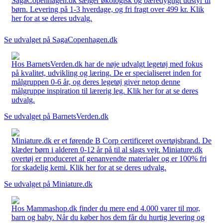
SagaCopenhagen.dk sælger økologisk og bæredygtigt udstyr til
børn. Levering på 1-3 hverdage, og fri fragt over 499 kr. Klik
her for at se deres udvalg.
Se udvalget på SagaCopenhagen.dk
Hos BarnetsVerden.dk har de nøje udvalgt legetøj med fokus
på kvalitet, udvikling og læring. De er specialiseret inden for
målgruppen 0-6 år, og deres legetøj giver netop denne
målgruppe inspiration til lærerig leg. Klik her for at se deres
udvalg.
Se udvalget på BarnetsVerden.dk
Miniature.dk er et førende B Corp certificeret overtøjsbrand. De
klæder børn i alderen 0-12 år på til al slags vejr. Miniature.dk
overtøj er produceret af genanvendte materialer og er 100% fri
for skadelig kemi. Klik her for at se deres udvalg.
Se udvalget på Miniature.dk
Hos Mammashop.dk finder du mere end 4.000 varer til mor,
barn og baby. Når du køber hos dem får du hurtig levering og