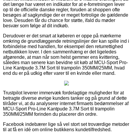
det længe har været en indikator for at e-forretningen lever
op til de officielle danske regler, foruden at shoppen ofte
besøges af sagkyndige der er meget fortrolige de gældende
love. Desuden får du chance for støtte, ifald du møder
besvær som følge af dit indkøb.
Derudover er det smart at køberen er oppe på mærkerne
omkring de grundlæggende retningslinjer der kan spille ind i
forbindelse med handlen, for eksempel den returrettighed
netbutikken lover. I den sammenhæng er det ligeledes
afgørende, at man når som helst gemmer ens kvittering,
således man senere kan bevidne sit køb af MCU-Sport Pro-
Line Kantpude 3.7M Sort til trampolin 350MM/25MM, hvad
end du er på udkig efter varer til en kvinde eller mand.
Trustpilot leverer immervæk fordelagtige muligheder for at
betragte diverse øvrige kunders tanker og på grund af dette
tilråder vi, at du analyserer internet firmaets bedømmelser af
MCU-Sport Pro-Line Kantpude 3.7M Sort til trampolin
350MM/25MM forinden du placerer din ordre.
Facebook indebærer lige så vel stort set troværdige metoder
til at få en idé om online butikkens kundetilfredshed.