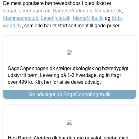
De mest populære børnewebshops i øjeblikket er
SagaCopenhagen.dk
,
BarnetsVerden.dk
,
Miniature.dk
,
Mammashop.dk
,
Legehjulet.dk
,
MamaMilla.dk
og
Kids-
world.dk
, som alle har et stort sortiment til gode priser.
SagaCopenhagen.dk sælger økologisk og bæredygtigt
udstyr til børn. Levering på 1-3 hverdage, og fri fragt
over 499 kr. Klik her for at se deres udvalg.
Se udvalget på SagaCopenhagen.dk
Hos BarnetsVerden.dk har de nøje udvalgt legetøj med