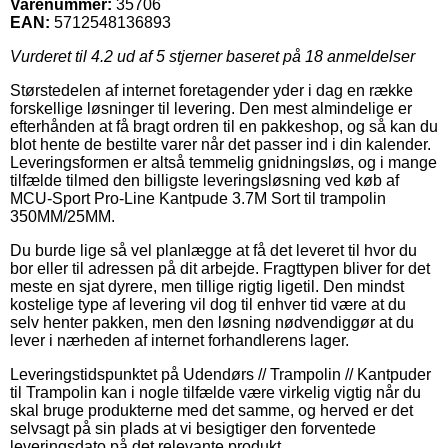
Varenummer:
35706
EAN:
5712548136893
Vurderet til
4.2
ud af 5 stjerner baseret på
18
anmeldelser
Størstedelen af internet foretagender yder i dag en række
forskellige løsninger til levering. Den mest almindelige er
efterhånden at få bragt ordren til en pakkeshop, og så kan du
blot hente de bestilte varer når det passer ind i din kalender.
Leveringsformen er altså temmelig gnidningsløs, og i mange
tilfælde tilmed den billigste leveringsløsning ved køb af
MCU-Sport Pro-Line Kantpude 3.7M Sort til trampolin
350MM/25MM.
Du burde lige så vel planlægge at få det leveret til hvor du
bor eller til adressen på dit arbejde. Fragttypen bliver for det
meste en sjat dyrere, men tillige rigtig ligetil. Den mindst
kostelige type af levering vil dog til enhver tid være at du
selv henter pakken, men den løsning nødvendiggør at du
lever i nærheden af internet forhandlerens lager.
Leveringstidspunktet på Udendørs // Trampolin // Kantpuder
til Trampolin kan i nogle tilfælde være virkelig vigtig når du
skal bruge produkterne med det samme, og herved er det
selvsagt på sin plads at vi besigtiger den forventede
leveringsdato på det relevante produkt.