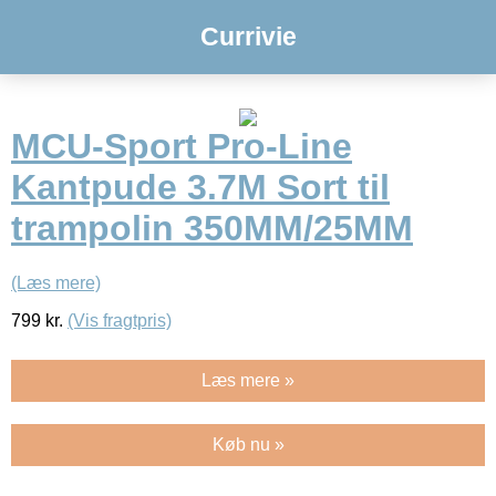
Currivie
MCU-Sport Pro-Line
Kantpude 3.7M Sort til
trampolin 350MM/25MM
(Læs mere)
799
kr.
(Vis fragtpris)
Læs mere »
Køb nu »