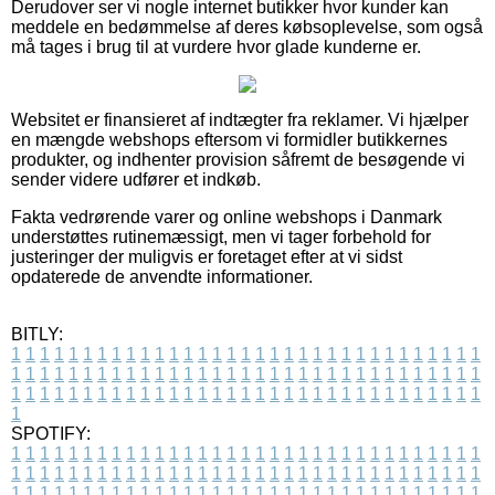
Derudover ser vi nogle internet butikker hvor kunder kan
meddele en bedømmelse af deres købsoplevelse, som også
må tages i brug til at vurdere hvor glade kunderne er.
Websitet er finansieret af indtægter fra reklamer. Vi hjælper
en mængde webshops eftersom vi formidler butikkernes
produkter, og indhenter provision såfremt de besøgende vi
sender videre udfører et indkøb.
Fakta vedrørende varer og online webshops i Danmark
understøttes rutinemæssigt, men vi tager forbehold for
justeringer der muligvis er foretaget efter at vi sidst
opdaterede de anvendte informationer.
BITLY:
1
1
1
1
1
1
1
1
1
1
1
1
1
1
1
1
1
1
1
1
1
1
1
1
1
1
1
1
1
1
1
1
1
1
1
1
1
1
1
1
1
1
1
1
1
1
1
1
1
1
1
1
1
1
1
1
1
1
1
1
1
1
1
1
1
1
1
1
1
1
1
1
1
1
1
1
1
1
1
1
1
1
1
1
1
1
1
1
1
1
1
1
1
1
1
1
1
1
1
1
SPOTIFY:
1
1
1
1
1
1
1
1
1
1
1
1
1
1
1
1
1
1
1
1
1
1
1
1
1
1
1
1
1
1
1
1
1
1
1
1
1
1
1
1
1
1
1
1
1
1
1
1
1
1
1
1
1
1
1
1
1
1
1
1
1
1
1
1
1
1
1
1
1
1
1
1
1
1
1
1
1
1
1
1
1
1
1
1
1
1
1
1
1
1
1
1
1
1
1
1
1
1
1