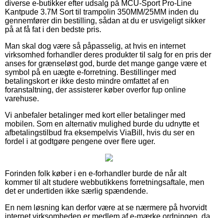
diverse e-butikker efter udsalg på MCU-Sport Pro-Line
Kantpude 3.7M Sort til trampolin 350MM/25MM inden du
gennemfører din bestilling, sådan at du er usvigeligt sikker
på at få fat i den bedste pris.
Man skal dog være så påpasselig, at hvis en internet
virksomhed forhandler deres produkter til salg for en pris der
anses for grænseløst god, burde det mange gange være et
symbol på en uægte e-forretning. Bestillinger med
betalingskort er ikke desto mindre omfattet af en
foranstaltning, der assisterer køber overfor fup online
varehuse.
Vi anbefaler betalinger med kort eller betalinger med
mobilen. Som en alternativ mulighed burde du udnytte et
afbetalingstilbud fra eksempelvis ViaBill, hvis du ser en
fordel i at godtgøre pengene over flere uger.
Forinden folk køber i en e-forhandler burde de når alt
kommer til alt studere webbutikkens forretningsaftale, men
det er undertiden ikke særlig spændende.
En nem løsning kan derfor være at se nærmere på hvorvidt
internet virksomheden er medlem af e-mærke ordningen, da