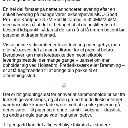
En hel del firmaer på nettet annoncerer levering efter en
enkelt hverdag på mange varer, eksempelvis MCU-Sport
Pro-Line Kantpude 3.7M Sort til trampolin 350MM/25MM,
men vær obs på at det er betinget af at du bestiller før et
bestemt tidspunkt, sådan at de kan nå at få ordren betjent før
personalet drager hjemad.
Visse online virksomheder lover levering uden gebyr, men
ofte påkræves det at man indkøber for et præcist beløb.
Derudover kan man foretrække den mest letkøbte
leveringsmetode, der mange gange – uanset om man
opholder sig ved Holstebro, Frederiksværk eller Bramming –
er at få fragtmanden til at bringe din pakke til et
afhentningssted.
Det er ret gnidningsløst for enhver at sammenholde priser fra
forskellige webshops, og af den grund har de fleste internet
varehuse ikke kunne lade være med at sænke priserne på
deres varer – til piger og drenge, samt til voksne – drastisk,
og endda nogle gange yde fragt uden gebyr.
Til gengæld kan det alligevel blive lukrativt at studere