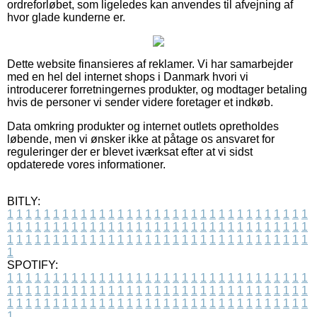
ordreforløbet, som ligeledes kan anvendes til afvejning af
hvor glade kunderne er.
Dette website finansieres af reklamer. Vi har samarbejder
med en hel del internet shops i Danmark hvori vi
introducerer forretningernes produkter, og modtager betaling
hvis de personer vi sender videre foretager et indkøb.
Data omkring produkter og internet outlets opretholdes
løbende, men vi ønsker ikke at påtage os ansvaret for
reguleringer der er blevet iværksat efter at vi sidst
opdaterede vores informationer.
BITLY:
1
1
1
1
1
1
1
1
1
1
1
1
1
1
1
1
1
1
1
1
1
1
1
1
1
1
1
1
1
1
1
1
1
1
1
1
1
1
1
1
1
1
1
1
1
1
1
1
1
1
1
1
1
1
1
1
1
1
1
1
1
1
1
1
1
1
1
1
1
1
1
1
1
1
1
1
1
1
1
1
1
1
1
1
1
1
1
1
1
1
1
1
1
1
1
1
1
1
1
1
SPOTIFY:
1
1
1
1
1
1
1
1
1
1
1
1
1
1
1
1
1
1
1
1
1
1
1
1
1
1
1
1
1
1
1
1
1
1
1
1
1
1
1
1
1
1
1
1
1
1
1
1
1
1
1
1
1
1
1
1
1
1
1
1
1
1
1
1
1
1
1
1
1
1
1
1
1
1
1
1
1
1
1
1
1
1
1
1
1
1
1
1
1
1
1
1
1
1
1
1
1
1
1
1