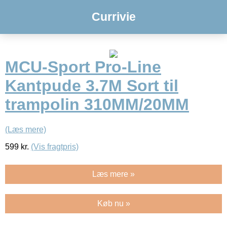
Currivie
MCU-Sport Pro-Line
Kantpude 3.7M Sort til
trampolin 310MM/20MM
(Læs mere)
599
kr.
(Vis fragtpris)
Læs mere »
Køb nu »