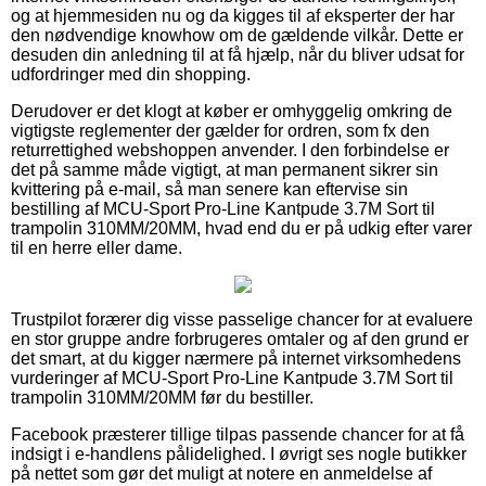
og at hjemmesiden nu og da kigges til af eksperter der har
den nødvendige knowhow om de gældende vilkår. Dette er
desuden din anledning til at få hjælp, når du bliver udsat for
udfordringer med din shopping.
Derudover er det klogt at køber er omhyggelig omkring de
vigtigste reglementer der gælder for ordren, som fx den
returrettighed webshoppen anvender. I den forbindelse er
det på samme måde vigtigt, at man permanent sikrer sin
kvittering på e-mail, så man senere kan eftervise sin
bestilling af MCU-Sport Pro-Line Kantpude 3.7M Sort til
trampolin 310MM/20MM, hvad end du er på udkig efter varer
til en herre eller dame.
Trustpilot forærer dig visse passelige chancer for at evaluere
en stor gruppe andre forbrugeres omtaler og af den grund er
det smart, at du kigger nærmere på internet virksomhedens
vurderinger af MCU-Sport Pro-Line Kantpude 3.7M Sort til
trampolin 310MM/20MM før du bestiller.
Facebook præsterer tillige tilpas passende chancer for at få
indsigt i e-handlens pålidelighed. I øvrigt ses nogle butikker
på nettet som gør det muligt at notere en anmeldelse af