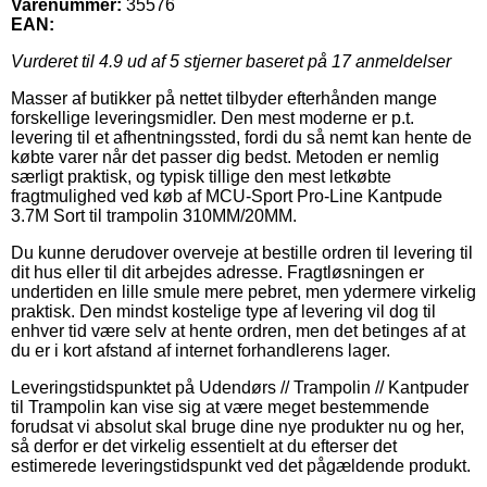
Varenummer:
35576
EAN:
Vurderet til
4.9
ud af 5 stjerner baseret på
17
anmeldelser
Masser af butikker på nettet tilbyder efterhånden mange
forskellige leveringsmidler. Den mest moderne er p.t.
levering til et afhentningssted, fordi du så nemt kan hente de
købte varer når det passer dig bedst. Metoden er nemlig
særligt praktisk, og typisk tillige den mest letkøbte
fragtmulighed ved køb af MCU-Sport Pro-Line Kantpude
3.7M Sort til trampolin 310MM/20MM.
Du kunne derudover overveje at bestille ordren til levering til
dit hus eller til dit arbejdes adresse. Fragtløsningen er
undertiden en lille smule mere pebret, men ydermere virkelig
praktisk. Den mindst kostelige type af levering vil dog til
enhver tid være selv at hente ordren, men det betinges af at
du er i kort afstand af internet forhandlerens lager.
Leveringstidspunktet på Udendørs // Trampolin // Kantpuder
til Trampolin kan vise sig at være meget bestemmende
forudsat vi absolut skal bruge dine nye produkter nu og her,
så derfor er det virkelig essentielt at du efterser det
estimerede leveringstidspunkt ved det pågældende produkt.