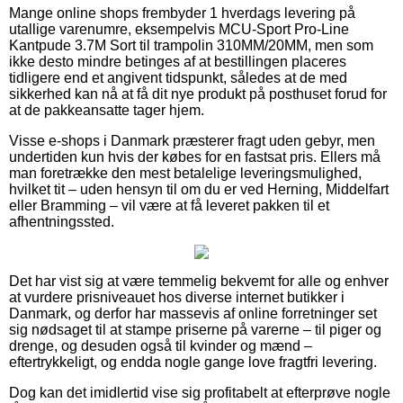
Mange online shops frembyder 1 hverdags levering på
utallige varenumre, eksempelvis MCU-Sport Pro-Line
Kantpude 3.7M Sort til trampolin 310MM/20MM, men som
ikke desto mindre betinges af at bestillingen placeres
tidligere end et angivent tidspunkt, således at de med
sikkerhed kan nå at få dit nye produkt på posthuset forud for
at de pakkeansatte tager hjem.
Visse e-shops i Danmark præsterer fragt uden gebyr, men
undertiden kun hvis der købes for en fastsat pris. Ellers må
man foretrække den mest betalelige leveringsmulighed,
hvilket tit – uden hensyn til om du er ved Herning, Middelfart
eller Bramming – vil være at få leveret pakken til et
afhentningssted.
Det har vist sig at være temmelig bekvemt for alle og enhver
at vurdere prisniveauet hos diverse internet butikker i
Danmark, og derfor har massevis af online forretninger set
sig nødsaget til at stampe priserne på varerne – til piger og
drenge, og desuden også til kvinder og mænd –
eftertrykkeligt, og endda nogle gange love fragtfri levering.
Dog kan det imidlertid vise sig profitabelt at efterprøve nogle