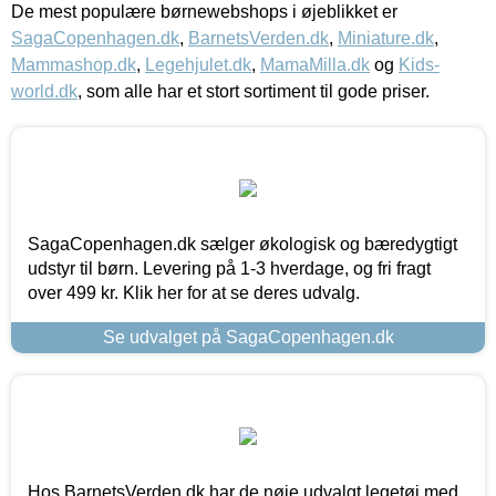
De mest populære børnewebshops i øjeblikket er
SagaCopenhagen.dk
,
BarnetsVerden.dk
,
Miniature.dk
,
Mammashop.dk
,
Legehjulet.dk
,
MamaMilla.dk
og
Kids-
world.dk
, som alle har et stort sortiment til gode priser.
SagaCopenhagen.dk sælger økologisk og bæredygtigt
udstyr til børn. Levering på 1-3 hverdage, og fri fragt
over 499 kr. Klik her for at se deres udvalg.
Se udvalget på SagaCopenhagen.dk
Hos BarnetsVerden.dk har de nøje udvalgt legetøj med