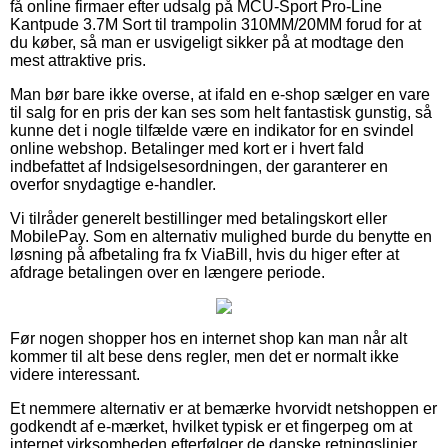
få online firmaer efter udsalg på MCU-Sport Pro-Line
Kantpude 3.7M Sort til trampolin 310MM/20MM forud for at
du køber, så man er usvigeligt sikker på at modtage den
mest attraktive pris.
Man bør bare ikke overse, at ifald en e-shop sælger en vare
til salg for en pris der kan ses som helt fantastisk gunstig, så
kunne det i nogle tilfælde være en indikator for en svindel
online webshop. Betalinger med kort er i hvert fald
indbefattet af Indsigelsesordningen, der garanterer en
overfor snydagtige e-handler.
Vi tilråder generelt bestillinger med betalingskort eller
MobilePay. Som en alternativ mulighed burde du benytte en
løsning på afbetaling fra fx ViaBill, hvis du higer efter at
afdrage betalingen over en længere periode.
Før nogen shopper hos en internet shop kan man når alt
kommer til alt bese dens regler, men det er normalt ikke
videre interessant.
Et nemmere alternativ er at bemærke hvorvidt netshoppen er
godkendt af e-mærket, hvilket typisk er et fingerpeg om at
internet virksomheden efterfølger de danske retningslinjer,