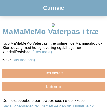
Currivie
MaMaMeMo Vaterpas i træ
Køb MaMaMeMo Vaterpas i træ online hos Mammashop.dk.
Stort udvalg med hurtig levering og 5/5 stjerner
kundetilfredshed.
(Læs mere)
69
kr.
(Vis fragtpris)
Læs mere »
Køb nu »
De mest populære børnewebshops i øjeblikket er
SagaCopenhagen.dk
,
BarnetsVerden.dk
,
Miniature.dk
,