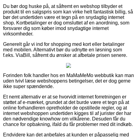
Du bør dog huske på, at såfremt en webshop tilbyder et
produkt til en salgspris som kan virke helt fantastisk billig, så
bør det undertiden være et tegn på en snydagtig internet
shop. Kortbetalinger er dog omsluttet af en anordning, som
forsvarer dig som køber imod snydagtige internet
virksomheder.
Generelt går vi ind for shopping med kort eller betalinger
med mobilen. Alternativt bør du udnytte en løsning som
f.eks. ViaBill, såfremt du ønsker at afbetale prisen senere.
Forinden folk handler hos en MaMaMeMo webbutik kan man
uden tvivl læse webshoppens betingelser, det er dog gerne
ikke super spændende.
Et nemt alternativ er at se hvorvidt internet forretningen er
støttet af e-mærket, grundet at det burde være et tegn på at
online forhandleren opretholder de opstillede regler, og at
internet webshoppen undertiden kigges til af jurister der har
den nødvendige knowhow om vilkårene. Desuden får du
chance for opbakning, ifald du får problemer med dit indkøb.
Endvidere kan det anbefales at kunden er påpasselig med