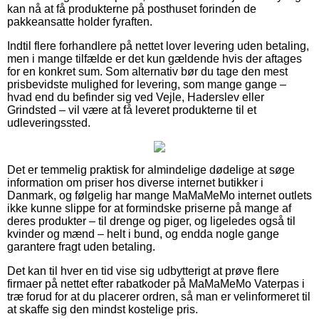
kan nå at få produkterne på posthuset forinden de
pakkeansatte holder fyraften.
Indtil flere forhandlere på nettet lover levering uden betaling,
men i mange tilfælde er det kun gældende hvis der aftages
for en konkret sum. Som alternativ bør du tage den mest
prisbevidste mulighed for levering, som mange gange –
hvad end du befinder sig ved Vejle, Haderslev eller
Grindsted – vil være at få leveret produkterne til et
udleveringssted.
Det er temmelig praktisk for almindelige dødelige at søge
information om priser hos diverse internet butikker i
Danmark, og følgelig har mange MaMaMeMo internet outlets
ikke kunne slippe for at formindske priserne på mange af
deres produkter – til drenge og piger, og ligeledes også til
kvinder og mænd – helt i bund, og endda nogle gange
garantere fragt uden betaling.
Det kan til hver en tid vise sig udbytterigt at prøve flere
firmaer på nettet efter rabatkoder på MaMaMeMo Vaterpas i
træ forud for at du placerer ordren, så man er velinformeret til
at skaffe sig den mindst kostelige pris.