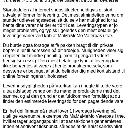
Vurderet til
3.5
ud af 5 stjerner baseret på
33
anmeldelser
Størstedelen af internet shops tildeler heldigvis et stort
udvalg af former for levering. Det mest almindelige er nu om
stunder udleveringssteder, så du selv har mulighed for at
hente dine varer når der er tid til det. Leveringstypen er jo
meget problemfri, og typisk ligeledes den mest betalelige
leveringsmanér ved køb af MaMaMeMo Vaterpas i træ.
Du burde også forsøge at få pakken bragt til din private
bopæl eller til adressen på dit arbejde. Muligheden viser sig
i regelen lidt mindre prisbillig, men til gengæld yderst
hensigtsmæssig. Den mest betalelige type af levering kan
ikke benægtes at være at hente produkterne selv, som
desværre er betinget af at du befinder dig med kort afstand til
online forretningens tilholdssted.
Leveringsdygtigheden på Værktøj kan i nogle tilfælde være
ultra udslagsgivende om du mangler produkterne med det
samme, og af den grund er det fuldkommen fornuftigt at du
finder den estimerede leveringstid for den pågældende vare.
En hel del firmaer på nettet lover 1 hverdags levering på
utallige varenumre, eksempelvis MaMaMeMo Vaterpas i træ,
hvilket tager udgangspunkt i at transaktionen gennemføres
inden et angivent tidspunkt, således at de højst sandsynligt