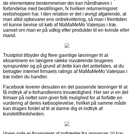
de elementære bestemmelser der kan håndhæves i
forbindelse med bestillingen, fx hvilken returneringsret
webshoppen har. I den relation er det i øvrigt afgørende, at
man altid opbevarer ens ordrekvittering, så man i fremtiden
vil kunne bevise sit køb af MaMaMeMo Vaterpas i træ,
uanset om man er på udkig efter produkter til en kvinde eller
mand.
Trustpilot tilbyder dig flere gavnlige løsninger til at
eksaminere en længere række nuværende brugeres
synspunkter og på grund af dette kan det anbefales, at du
betragter internet firmaets ratings af MaMaMeMo Vaterpas i
træ inden du handler.
Facebook leverer desuden en del passende løsninger til at
få indtryk af e-forhandlerens troværdighed. Her ser vi en del
firmaer på nettet som giver folk mulighed for at forfatte en
vurdering af deres købsoplevelse, hvilket på samme måde
kan drages fordel af til at danne dig et indtryk af
kundetilfredsheden.
Vores side er finansieret af indtægter fra annoncer. Vi har