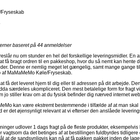
Fryseskab
o
jerner baseret på
44
anmeldelser
reslår nu om stunder en hel del forskellige leveringsmidler. En 
t få bragt ordren til en pakkeshop, hvor du så nemt kan hente de
ender. Denne er nemlig meget let gængelig, samt mange gange ti
øb af MaMaMeMo Køle/Fryseskab.
t få det leveret hjem til dig eller til adressen på dit arbejde. De
da særdeles ukompliceret. Den mest betalelige form for fragt vi
m jo stiller krav om at du fysisk befinder dig nærved internet 
Mo kan være ekstremt bestemmende i tilfælde af at man skal 
 er det øjensynligt relevant at vi efterser den anslåede leverin
ninger udlover 1 dags fragt på de fleste produkter, eksempel
vagtsom da det betinges af at bestillingen fuldbyrdes tidligere
l at de sandsynligvis kan nå at få pakken pakket inden de lager