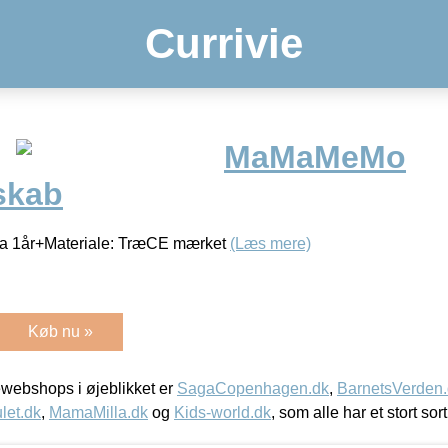
Currivie
MaMaMeMo
skab
fra 1år+Materiale: TræCE mærket
(Læs mere)
Køb nu »
webshops i øjeblikket er
SagaCopenhagen.dk
,
BarnetsVerden
let.dk
,
MamaMilla.dk
og
Kids-world.dk
, som alle har et stort sor