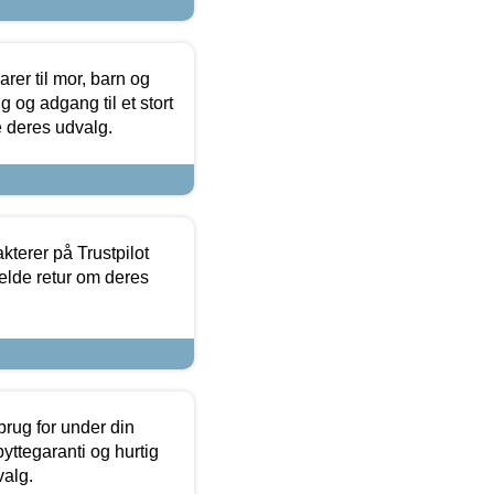
er til mor, barn og
 og adgang til et stort
se deres udvalg.
kterer på Trustpilot
elde retur om deres
brug for under din
yttegaranti og hurtig
valg.