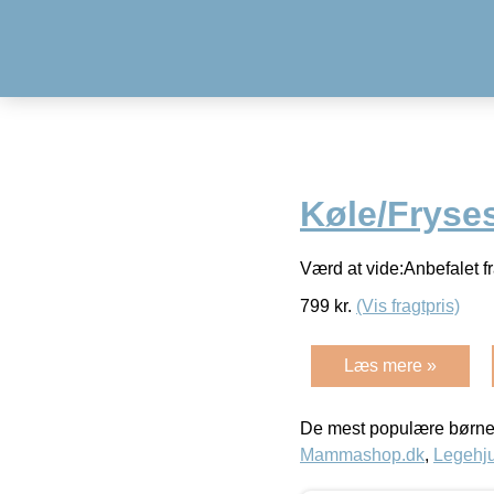
Køle/Fryse
Værd at vide:Anbefalet 
799
kr.
(Vis fragtpris)
Læs mere »
De mest populære børne
Mammashop.dk
,
Legehju