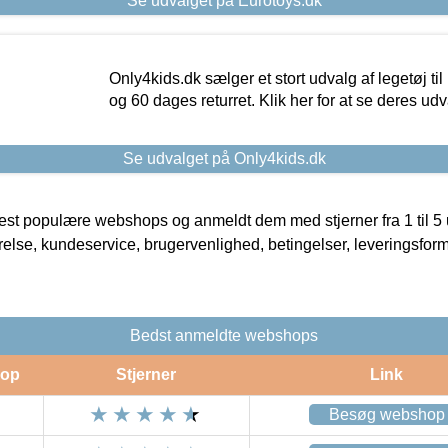
Se udvalget på Eurotoys.dk
Only4kids.dk sælger et stort udvalg af legetøj til
og 60 dages returret. Klik her for at se deres udv
Se udvalget på Only4kids.dk
t populære webshops og anmeldt dem med stjerner fra 1 til 5 ud
rrelse, kundeservice, brugervenlighed, betingelser, leveringsfor
Bedst anmeldte webshops
op
Stjerner
Link
Besøg webshop