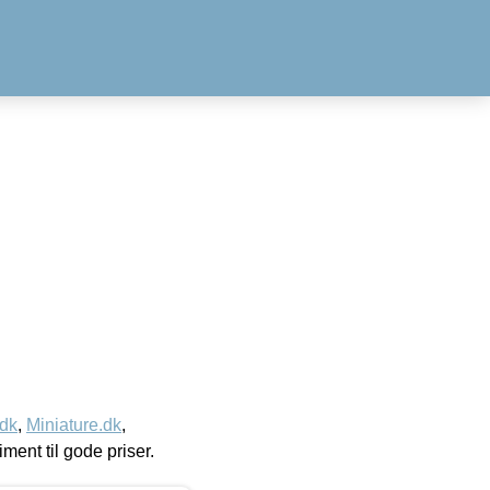
.dk
,
Miniature.dk
,
timent til gode priser.