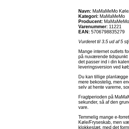
Navn:
MaMaMeMo Køle/
Kategori:
MaMaMeMo
Producent:
MaMaMeM
Varenummer:
11221
EAN:
5706798835279
Vurderet til
3.5
ud af 5 st
Mange internet outlets fo
på nuværende tidspunkt a
det passer ind i din kal
leveringsversion ved k
Du kan tillige planlægge a
mere bekostelig, men end
selv at hente varerne, so
Fragtperioden på MaMaMe
sekunder, så af den grund
vare.
Temmelig mange e-forret
Køle/Fryseskab, men vær 
klokkeslæt, med det formå