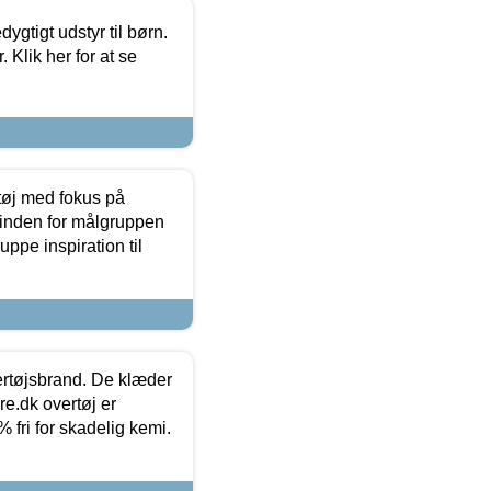
tigt udstyr til børn.
 Klik her for at se
tøj med fokus på
t inden for målgruppen
ppe inspiration til
vertøjsbrand. De klæder
ure.dk overtøj er
fri for skadelig kemi.