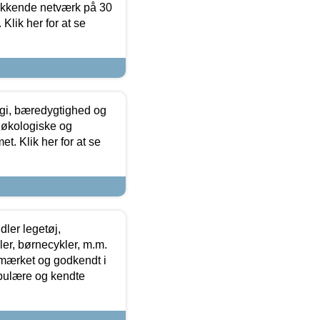
ækkende netværk på 30
Klik her for at se
gi, bæredygtighed og
 økologiske og
t. Klik her for at se
ler legetøj,
r, børnecykler, m.m.
-mærket og godkendt i
opulære og kendte