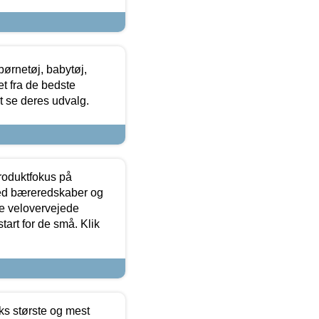
ørnetøj, babytøj,
t fra de bedste
at se deres udvalg.
produktfokus på
med bæreredskaber og
e velovervejede
tart for de små. Klik
ks største og mest