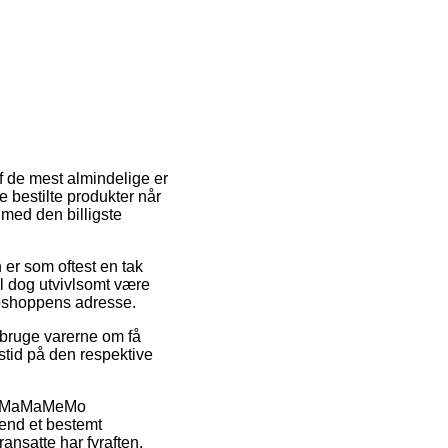
af de mest almindelige er
 bestilte produkter når
lmed den billigste
n er som oftest en tak
l dog utvivlsomt være
webshoppens adresse.
bruge varerne om få
gstid på den respektive
vis MaMaMeMo
 end et bestemt
ansatte har fyraften.